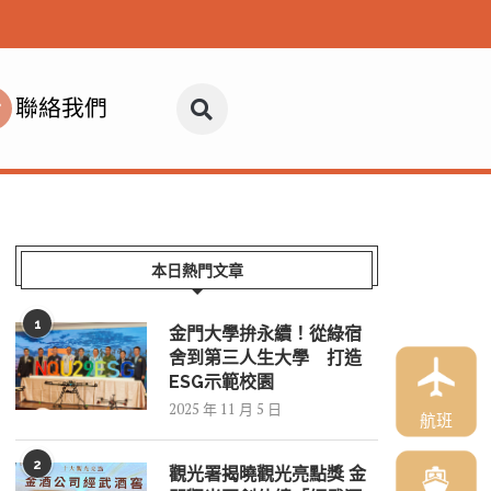
聯絡我們
本日熱門文章
1
金門大學拚永續！從綠宿
舍到第三人生大學 打造
ESG示範校園
2025 年 11 月 5 日
航班
2
觀光署揭曉觀光亮點獎 金