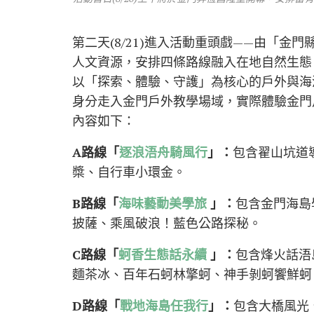
第二天(8/21)進入活動重頭戲——由「
人文資源，安排四條路線融入在地自然生態
以「探索、體驗、守護」為核心的戶外與海
身分走入金門戶外教學場域，實際體驗金門
內容如下：
A
路線「
逐浪浯舟騎風行
」：
包含翟山坑道
槳、自行車小環金。
B
路線「
海味藝動美學旅
」：
包含金門海島
披薩、乘風破浪！藍色公路探秘。
C
路線「
蚵香生態話永續
」：
包含烽火話浯
麵茶冰、百年石蚵林擎蚵、神手剝蚵饗鮮蚵
D
路線「
戰地海島任我行
」：
包含大橋風光