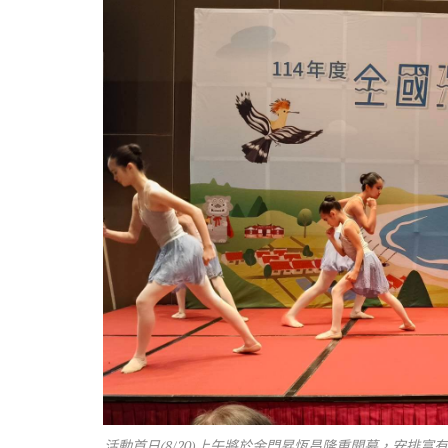
活動首日(8/20)上午將於金門昇恆昌隆重開幕，安排