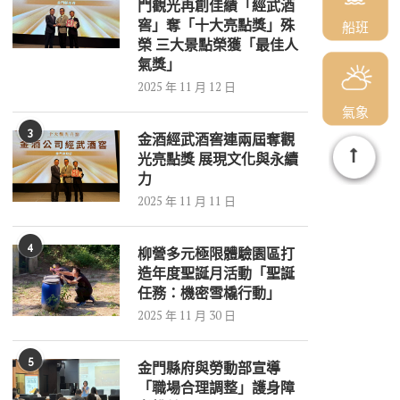
門觀光再創佳績「經武酒
窖」奪「十大亮點獎」殊
船班
榮 三大景點榮獲「最佳人
氣獎」
2025 年 11 月 12 日
氣象
3
金酒經武酒窖連兩屆奪觀
光亮點獎 展現文化與永續
力
2025 年 11 月 11 日
4
柳營多元極限體驗園區打
造年度聖誕月活動「聖誕
任務：機密雪橇行動」
2025 年 11 月 30 日
5
金門縣府與勞動部宣導
「職場合理調整」護身障