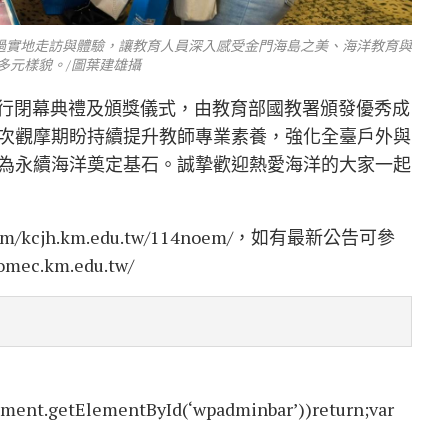
過實地走訪與體驗，讓教育人員深入感受金門海島之美、海洋教育與
多元樣貌。/圖葉建雄攝
昌舉行閉幕典禮及頒獎儀式，由教育部國教署頒發優秀成
次觀摩期盼持續提升教師專業素養，強化全臺戶外與
為永續海洋奠定基石。誠摯歡迎熱愛海洋的大家一起
com/kcjh.km.edu.tw/114noem/，如有最新公告可參
.km.edu.tw/
ment.getElementById(‘wpadminbar’))return;var