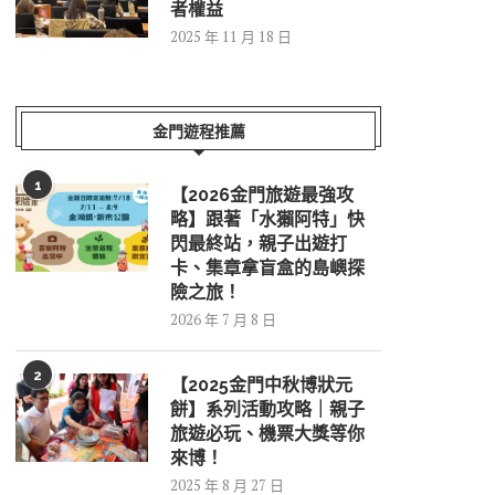
者權益
2025 年 11 月 18 日
金門遊程推薦
1
【2026金門旅遊最強攻
略】跟著「水獺阿特」快
閃最終站，親子出遊打
卡、集章拿盲盒的島嶼探
險之旅！
2026 年 7 月 8 日
2
【2025金門中秋博狀元
餅】系列活動攻略｜親子
旅遊必玩、機票大獎等你
來博！
2025 年 8 月 27 日