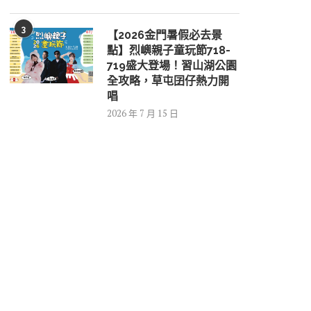
3
【2026金門暑假必去景
點】烈嶼親子童玩節718-
719盛大登場！習山湖公園
全攻略，草屯囝仔熱力開
唱
2026 年 7 月 15 日