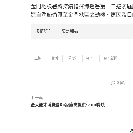
金門地檢署將持續指揮海巡署第十二巡防區
逕自駕船偷渡至金門地區之動機、原因及目
版權所有    請勿翻攝
二膽
偷渡
海巡
金門
金門新聞
0 留言
上一篇
金大徵才博覽會60家廠商提供1400職缺