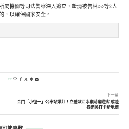
所屬機關等司法警察深入追查，釐清被告林○○等2人
的，以確保國家安全。
11
下一篇
金門「小徑一」公車站爆紅！立體歐亞水獺萌翻遊客 成陸
客網美打卡新地標
你可能喜歡