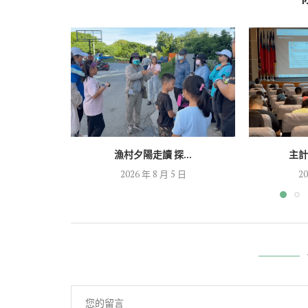
漁村夕陽走讀 探...
主計
2026 年 8 月 5 日
20