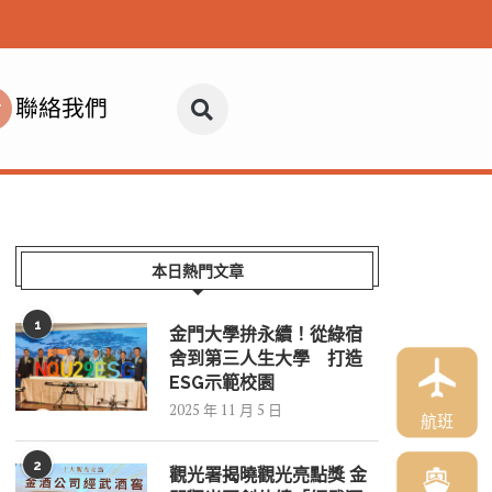
聯絡我們
本日熱門文章
1
金門大學拚永續！從綠宿
舍到第三人生大學 打造
ESG示範校園
2025 年 11 月 5 日
航班
2
觀光署揭曉觀光亮點獎 金