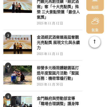
門觀光再創佳績「經武酒
窖」奪「十大亮點獎」殊
船班
榮 三大景點榮獲「最佳人
氣獎」
2025 年 11 月 12 日
氣象
3
金酒經武酒窖連兩屆奪觀
光亮點獎 展現文化與永續
力
2025 年 11 月 11 日
4
柳營多元極限體驗園區打
造年度聖誕月活動「聖誕
任務：機密雪橇行動」
2025 年 11 月 30 日
5
金門縣府與勞動部宣導
「職場合理調整」護身障