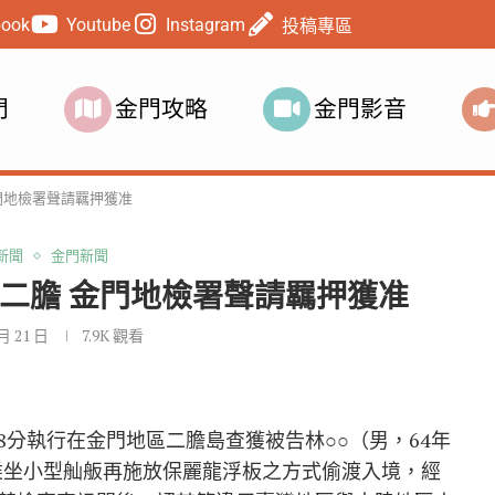
book
Youtube
Instagram
投稿專區
門
金門攻略
金門影音
金門地檢署聲請羈押獲准
新聞
金門新聞
渡二膽 金門地檢署聲請羈押獲准
 月 21 日
7.9K
觀看
8分執行在金門地區二膽島查獲被告林○○（男，64年
）乘坐小型舢舨再施放保麗龍浮板之方式偷渡入境，經