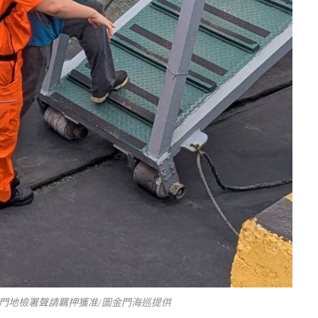
金門地檢署聲請羈押獲准/圖金門海巡提供