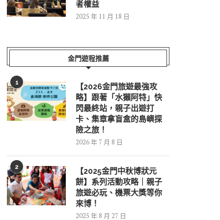
者權益
2025 年 11 月 18 日
金門遊程推薦
1
【2026金門旅遊最強攻
略】跟著「水獺阿特」快
閃最終站，親子出遊打
卡、集章拿盲盒的島嶼探
險之旅！
2026 年 7 月 8 日
2
【2025金門中秋博狀元
餅】系列活動攻略｜親子
旅遊必玩、機票大獎等你
來博！
2025 年 8 月 27 日