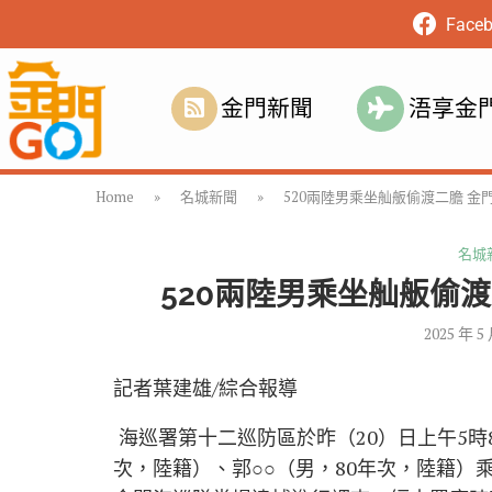
Face
金門新聞
浯享金
Home
»
名城新聞
»
520兩陸男乘坐舢舨偷渡二膽 
名城
520兩陸男乘坐舢舨偷
2025 年 5
記者葉建雄/綜合報導
海巡署第十二巡防區於昨（20）日上午5時
次，陸籍）、郭○○（男，80年次，陸籍