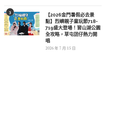
3
【2026金門暑假必去景
點】烈嶼親子童玩節718-
719盛大登場！習山湖公園
全攻略，草屯囝仔熱力開
唱
2026 年 7 月 15 日