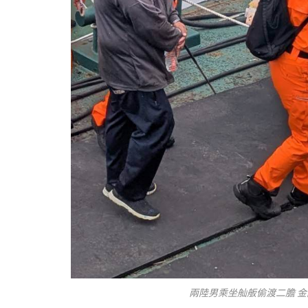
兩陸男乘坐舢舨偷渡二膽 