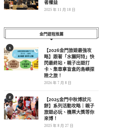
者權益
2025 年 11 月 18 日
金門遊程推薦
1
【2026金門旅遊最強攻
略】跟著「水獺阿特」快
閃最終站，親子出遊打
卡、集章拿盲盒的島嶼探
險之旅！
2026 年 7 月 8 日
2
【2025金門中秋博狀元
餅】系列活動攻略｜親子
旅遊必玩、機票大獎等你
來博！
2025 年 8 月 27 日