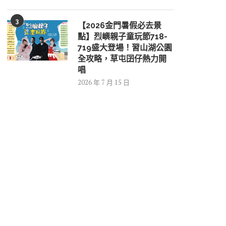
3
【2026金門暑假必去景
點】烈嶼親子童玩節718-
719盛大登場！習山湖公園
全攻略，草屯囝仔熱力開
唱
2026 年 7 月 15 日
高壓容器回收「完...
第29屆金城盃羽...
2026 年 8 月 6 日
2026 年 8 月 6 日