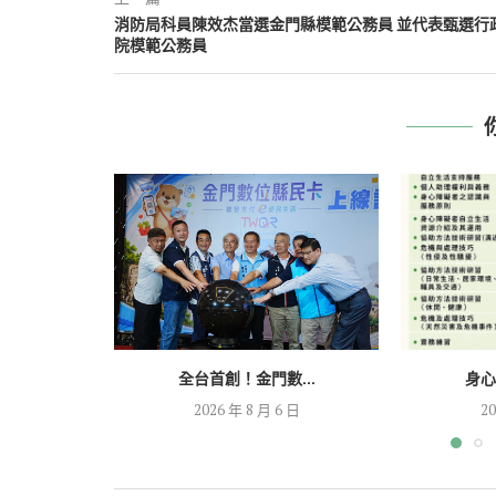
消防局科員陳效杰當選金門縣模範公務員 並代表甄選行
院模範公務員
全台首創！金門數...
身心
2026 年 8 月 6 日
20