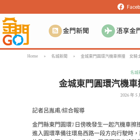
Face
金門新聞
浯享金
Home
»
名城新聞
»
金城東門圓環汽機車擦撞 女騎
名城
金城東門圓環汽機車
2026 年 5
記者呂胤甫/綜合報導
金門縣東門圓環7日傍晚發生一起汽機車擦
進入圓環準備往環島西路一段方向行駛時，