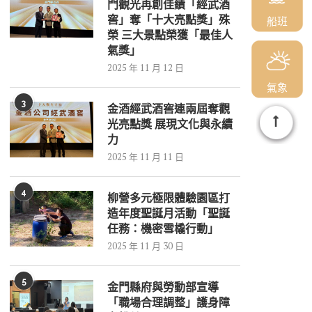
門觀光再創佳績「經武酒
窖」奪「十大亮點獎」殊
船班
榮 三大景點榮獲「最佳人
氣獎」
2025 年 11 月 12 日
氣象
3
金酒經武酒窖連兩屆奪觀
光亮點獎 展現文化與永續
力
2025 年 11 月 11 日
4
柳營多元極限體驗園區打
造年度聖誕月活動「聖誕
任務：機密雪橇行動」
2025 年 11 月 30 日
5
金門縣府與勞動部宣導
「職場合理調整」護身障