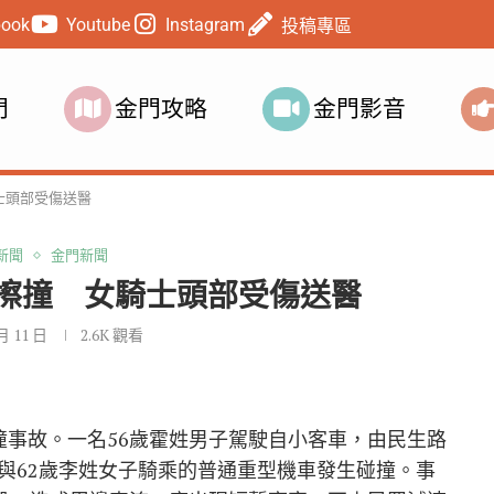
book
Youtube
Instagram
投稿專區
門
金門攻略
金門影音
士頭部受傷送醫
新聞
金門新聞
擦撞 女騎士頭部受傷送醫
 月 11 日
2.6K
觀看
撞事故。一名56歲霍姓男子駕駛自小客車，由民生路
與62歲李姓女子騎乘的普通重型機車發生碰撞。事