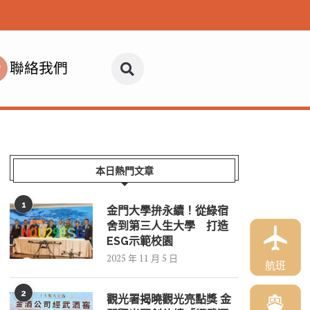
聯絡我們
本日熱門文章
1
金門大學拚永續！從綠宿
舍到第三人生大學 打造
ESG示範校園
2025 年 11 月 5 日
航班
2
觀光署揭曉觀光亮點獎 金