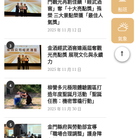
門觀光再創佳績「經武酒
窖」奪「十大亮點獎」殊
船班
榮 三大景點榮獲「最佳人
氣獎」
2025 年 11 月 12 日
氣象
3
金酒經武酒窖連兩屆奪觀
光亮點獎 展現文化與永續
力
2025 年 11 月 11 日
4
柳營多元極限體驗園區打
造年度聖誕月活動「聖誕
任務：機密雪橇行動」
2025 年 11 月 30 日
5
金門縣府與勞動部宣導
「職場合理調整」護身障