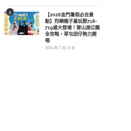
3
【2026金門暑假必去景
點】烈嶼親子童玩節718-
719盛大登場！習山湖公園
全攻略，草屯囝仔熱力開
唱
2026 年 7 月 15 日