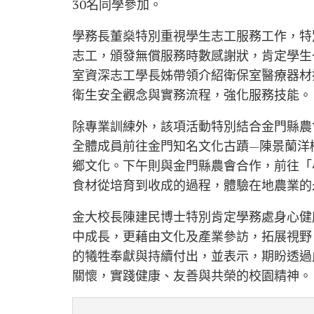
30名同學參加。
學務長董燊特別重視學生志工服務工作，特
志工，頒發無償服務時數感謝狀，肯定學生
室資深志工學長姊帶領介紹衛保室醫療器材
衛生安全觀念與實務流程，強化服務技能。
除專業訓練外，該項活動特別結合金門縣農
全體成員前往金門知名文化古蹟—陳景蘭洋
鄉文化。下午則與金門縣農會合作，前往「
食材從培育到收成的過程，體驗在地農業的
金大校長陳建民博士特別肯定學務處身心健
中成長，更藉由文化及產業參訪，拓展視野
的犧牲奉獻與持續付出，並表示，期盼透過
關懷，實踐健康、友善與共榮的校園精神。