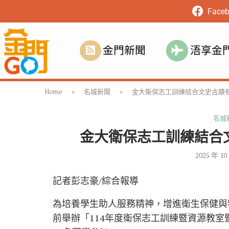
Face
金門新聞
浯享金
Home
»
名城新聞
»
金大衛保志工訓練結合文史古蹟參
名城
金大衛保志工訓練結合
2025 年 10
記者彭志豪/綜合報導
為培養學生助人服務精神，增進衛生保健與
前舉辦「114年度衛保志工訓練暨資源教