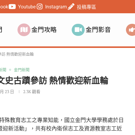
book
Youtube
Instagram
投稿專區
門
金門攻略
金門影音
訪 熱情歡迎新血輪
新聞
金門新聞
文史古蹟參訪 熱情歡迎新血輪
 月 23 日
2.3K
觀看
特殊教育志工之專業知能，國立金門大學學務處於日
室暨迎新活動」，共有校內衛保志工及資源教室志工近