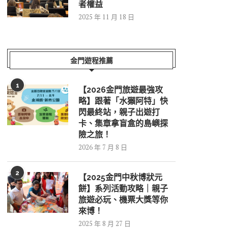
者權益
2025 年 11 月 18 日
金門遊程推薦
1
【2026金門旅遊最強攻
略】跟著「水獺阿特」快
閃最終站，親子出遊打
卡、集章拿盲盒的島嶼探
險之旅！
2026 年 7 月 8 日
2
【2025金門中秋博狀元
餅】系列活動攻略｜親子
旅遊必玩、機票大獎等你
來博！
2025 年 8 月 27 日