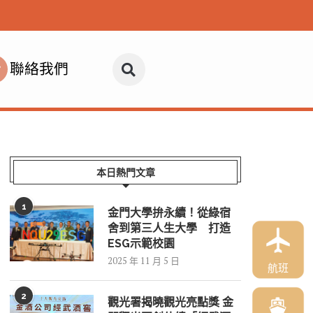
聯絡我們
本日熱門文章
1
金門大學拚永續！從綠宿
舍到第三人生大學 打造
ESG示範校園
2025 年 11 月 5 日
航班
2
觀光署揭曉觀光亮點獎 金