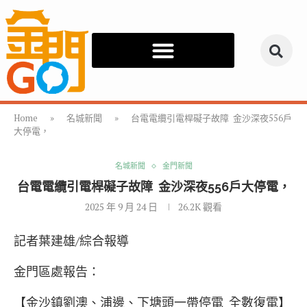
Home
»
名城新聞
»
台電電纜引電桿礙子故障 金沙深夜556戶
大停電，
名城新聞
金門新聞
台電電纜引電桿礙子故障 金沙深夜556戶大停電，
2025 年 9 月 24 日
26.2K
觀看
記者葉建雄/綜合報導
金門區處報告：
【金沙鎮劉澳、浦邊、下塘頭一帶停電 全數復電】