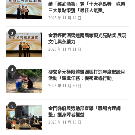
績「經武酒窖」奪「十大亮點獎」殊榮
三大景點榮獲「最佳人氣獎」
2025 年 11 月 12 日
3
金酒經武酒窖連兩屆奪觀光亮點獎 展現
文化與永續力
2025 年 11 月 11 日
4
柳營多元極限體驗園區打造年度聖誕月
活動「聖誕任務：機密雪橇行動」
2025 年 11 月 30 日
5
金門縣府與勞動部宣導「職場合理調
整」護身障者權益
2025 年 11 月 18 日