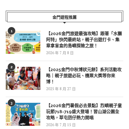
金門遊程推薦
1
【2026金門旅遊最強攻略】跟著「水獺
阿特」快閃最終站，親子出遊打卡、集
章拿盲盒的島嶼探險之旅！
2026 年 7 月 8 日
2
【2025金門中秋博狀元餅】系列活動攻
略｜親子旅遊必玩、機票大獎等你來
博！
2025 年 8 月 27 日
3
【2026金門暑假必去景點】烈嶼親子童
玩節718-719盛大登場！習山湖公園全
攻略，草屯囝仔熱力開唱
2026 年 7 月 15 日