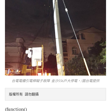
台電電纜引電桿礙子故障 金沙556戶大停電，/圖台電提供
版權所有 請勿翻攝
(function()