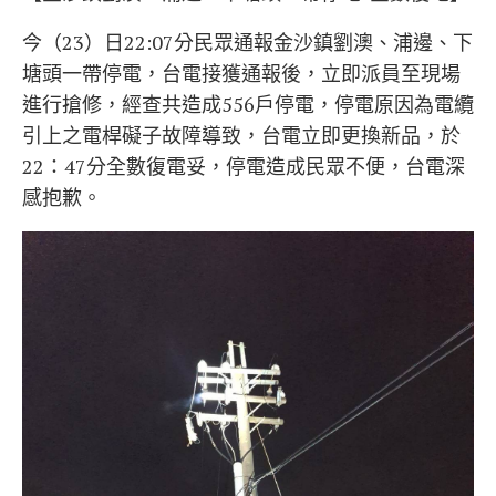
今（23）日22:07分民眾通報金沙鎮劉澳、浦邊、下
塘頭一帶停電，台電接獲通報後，立即派員至現場
進行搶修，經查共造成556戶停電，停電原因為電纜
引上之電桿礙子故障導致，台電立即更換新品，於
22：47分全數復電妥，停電造成民眾不便，台電深
感抱歉。