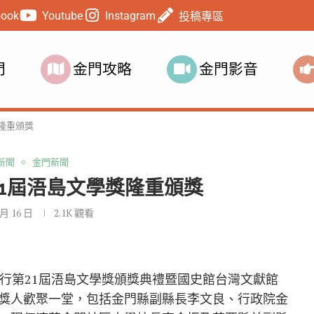
book
Youtube
Instagram
投稿專區
門
金門攻略
金門影音
獎隆重頒獎
新聞
金門新聞
21屆浯島文學獎隆重頒獎
 月 16 日
2.1K
觀看
舉行第21屆浯島文學獎頒獎典禮暨國史館台灣文獻館
獎人歡聚一堂，包括金門縣副縣長李文良、行政院金