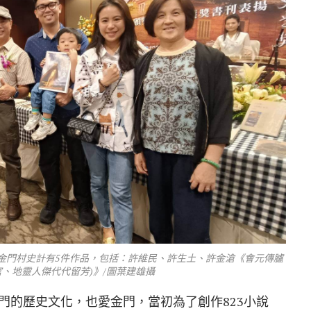
金門村史計有5件作品，包括：許維民、許生土、許金滄《會元傳臚
官、地靈人傑代代留芳)》/圖葉建雄攝
門的歷史文化，也愛金門，當初為了創作823小說