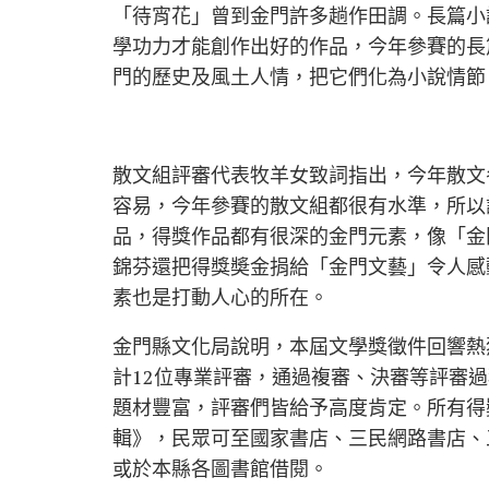
「待宵花」曾到金門許多趟作田調。長篇小
學功力才能創作出好的作品，今年參賽的長
門的歷史及風土人情，把它們化為小說情節
散文組評審代表牧羊女致詞指出，今年散文
容易，今年參賽的散文組都很有水準，所以
品，得獎作品都有很深的金門元素，像「金
錦芬還把得獎奬金捐給「金門文藝」令人感
素也是打動人心的所在。
金門縣文化局說明，本屆文學獎徵件回響熱
計12位專業評審，通過複審、決審等評審
題材豐富，評審們皆給予高度肯定。所有得
輯》，民眾可至國家書店、三民網路書店、
或於本縣各圖書館借閱。