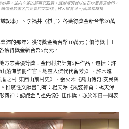
者恭喜，並向辛苦的評審們致意，感謝得獎者以生花妙筆書寫金門，
讓這些刻畫金門元素的文學作品被大家看到。/圖葉建雄攝
埔城記事〉、李福井〈棋子〉各獲得獎金新台幣20萬
水豐沛的那年〉獲得獎金新台幣10萬元；優等獎｜王
各獲得獎金新台幣5萬元。
地方志書優等獎：金門村史計有5件作品，包括：許
攀山落海讀冊作官、地靈人傑代代留芳)》、許木進
厝之村-東西山前村史》、張火木《鳳山傳奇:安民與
史》。推廣性文獻書刊有：楊天澤《風姿神勇：楊天澤
形傳神：認識金門祖先像》佳作獎，亦於昨日一同表