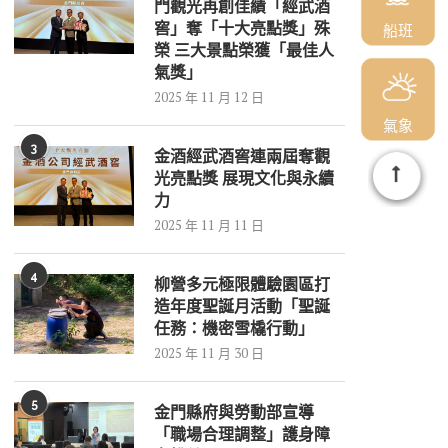
門觀光再創佳績「經武酒
窖」奪「十大亮點獎」殊
船班
榮 三大景點榮獲「最佳人
氣獎」
2025 年 11 月 12 日
氣象
3
金酒經武酒窖連兩屆奪觀
光亮點獎 展現文化與永續
力
2025 年 11 月 11 日
4
柳營多元極限體驗園區打
造年度聖誕月活動「聖誕
任務：機密雪橇行動」
2025 年 11 月 30 日
5
金門縣府與勞動部宣導
「職場合理調整」護身障