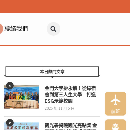
聯絡我們
本日熱門文章
1
金門大學拚永續！從綠宿
舍到第三人生大學 打造
ESG示範校園
2025 年 11 月 5 日
航班
2
觀光署揭曉觀光亮點獎 金