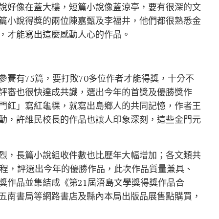
說好像在蓋大樓，短篇小說像蓋涼亭，要有很深的文
篇小說得獎的兩位陳嘉甄及李福井，他們都很熟悉金
，才能寫出這麼感動人心的作品。
參賽有75篇，要打敗70多位作者才能得獎，十分不
評審也很快達成共識，選出今年的首獎及優勝獎作
門紅」寫紅龜粿，就寫出島鄉人的共同記憶，作者王
動，許維民校長的作品也讓人印象深刻，這些金門元
烈，長篇小說組收件數也比歷年大幅增加；各文類共
過程，評選出今年的優勝作品，此次作品質量兼具、
獎作品並集結成《第21屆浯島文學獎得獎作品合
五南書局等網路書店及縣內本局出版品展售點購買，