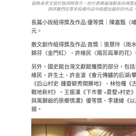
副縣長李文良於致詞時表示，他代表陳福海縣長向得獎
而評審們在眾多投稿作品中挑選出最好的作品，
長篇小說組得獎及作品:優等獎｜陳嘉甄〈
元。
散文創作組得獎及作品:首獎｜張慧玲〈雨
錦芬〈金門紅〉、許維民〈兩蕊孤單的花〉
另外，國史館台灣文獻館獲獎的部分，包括
維民、許生土、許金滄《會元傳臚的后湖(
《后山村史-鍾靈毓秀開勝地》、林怡種《古
戰地新村》、王振漢《下市罾˙«夏墅»村
與風獅爺的原鄉情濃》優等獎、李建緯《以
揚。