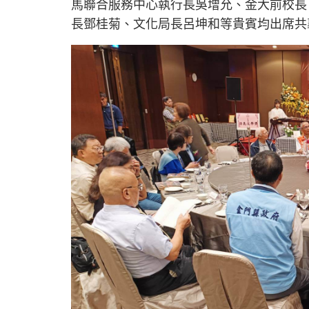
馬聯合服務中心執行長吳增允、金大前校長
長鄧桂菊、文化局長呂坤和等貴賓均出席共