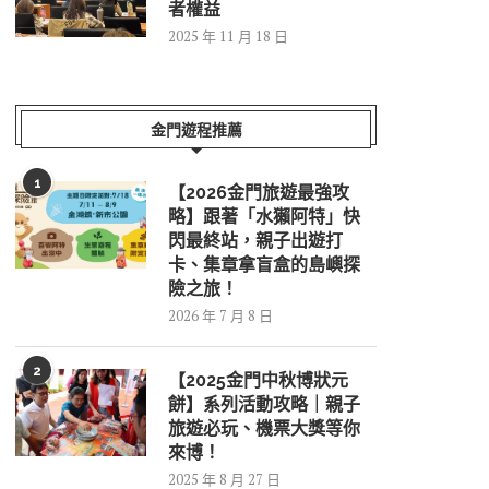
者權益
2025 年 11 月 18 日
金門遊程推薦
1
【2026金門旅遊最強攻
略】跟著「水獺阿特」快
閃最終站，親子出遊打
卡、集章拿盲盒的島嶼探
險之旅！
2026 年 7 月 8 日
2
【2025金門中秋博狀元
餅】系列活動攻略｜親子
旅遊必玩、機票大獎等你
來博！
2025 年 8 月 27 日