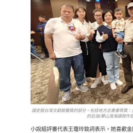
國史館台灣文獻館獲獎的部分，包括地方志書優等獎：
的后湖(攀山落海讀冊作
小說組評審代表王瓊玲致詞表示，她喜歡金