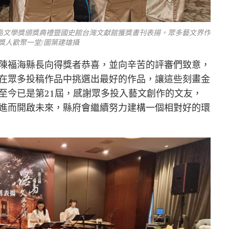
浯島文學獎頒獎典禮暨國史館台灣文獻館獲獎書刊表揚，眾多藝文界作
獎人歡聚一堂/圖葉建雄攝
陳福海縣長向得獎者恭喜，並向辛苦的評審們致意，
在眾多投稿作品中挑選出最好的作品，讓這些刻畫金
至今已是第21屆，感謝眾多投入藝文創作的文友，
進而開啟未來，縣府會繼續努力建構一個相對好的環