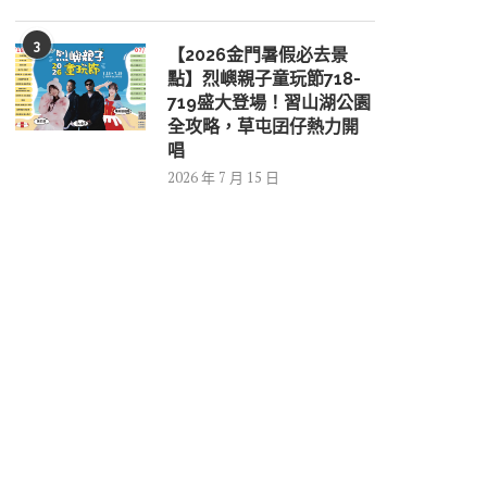
3
【2026金門暑假必去景
點】烈嶼親子童玩節718-
719盛大登場！習山湖公園
全攻略，草屯囝仔熱力開
唱
2026 年 7 月 15 日