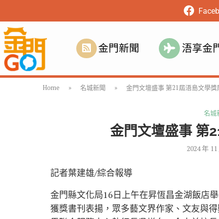
Face
金門新聞
浯享金
Home
»
名城新聞
»
金門文壇盛事 第21屆浯島文學
名城
金門文壇盛事 第
2024 年 11
記者葉建雄/綜合報導
金門縣文化局16日上午在昇恆昌金湖飯店
獲獎書刊表揚，眾多藝文界作家、文友與得