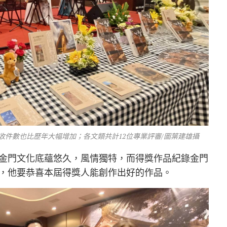
件數也比歷年大幅增加；各文類共計12位專業評審/圖葉建雄攝
金門文化底蘊悠久，風情獨特，而得獎作品紀錄金門
，他要恭喜本屆得獎人能創作出好的作品。