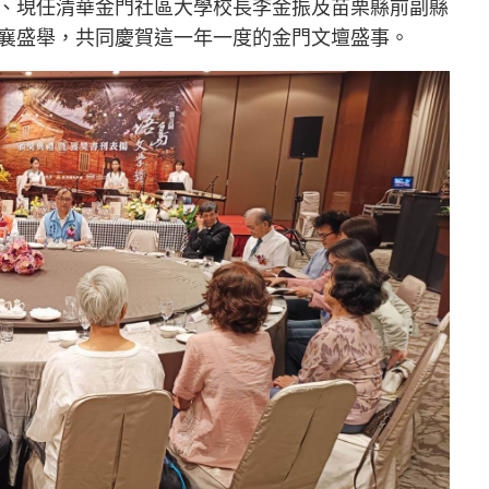
、現任清華金門社區大學校長李金振及苗栗縣前副縣
襄盛舉，共同慶賀這一年一度的金門文壇盛事。