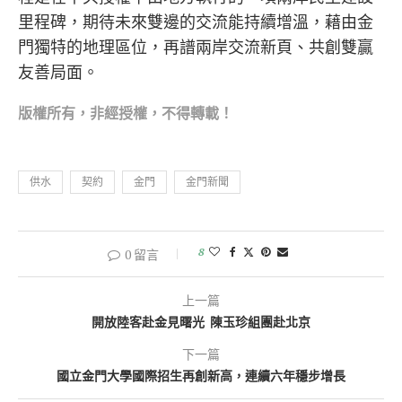
里程碑，期待未來雙邊的交流能持續增溫，藉由金
門獨特的地理區位，再譜兩岸交流新頁、共創雙贏
友善局面。
版權所有，非經
授權，不得轉載！
供水
契約
金門
金門新聞
8
0 留言
上一篇
開放陸客赴金見曙光 陳玉珍組團赴北京
下一篇
國立金門大學國際招生再創新高，連續六年穩步增長