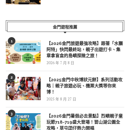
金門遊程推薦
1
【2026金門旅遊最強攻略】跟著「水獺
阿特」快閃最終站，親子出遊打卡、集
章拿盲盒的島嶼探險之旅！
2026 年 7 月 8 日
2
【2025金門中秋博狀元餅】系列活動攻
略｜親子旅遊必玩、機票大獎等你來
博！
2025 年 8 月 27 日
3
【2026金門暑假必去景點】烈嶼親子童
玩節718-719盛大登場！習山湖公園全
攻略，草屯囝仔熱力開唱