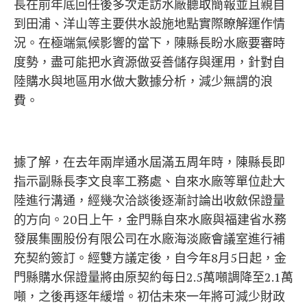
長在前年底回任後多次走訪水廠聽取簡報並且親自
到田浦、洋山等主要供水設施地點實際瞭解運作情
況。在極端氣候影響的當下，陳縣長盼水廠要審時
度勢，盡可能把水資源做妥善儲存與運用，針對自
陸購水與地區用水做大數據分析，減少無謂的浪
費。
據了解，在去年兩岸通水屆滿五周年時，陳縣長即
指示副縣長李文良率工務處、自來水廠等單位赴大
陸進行溝通，經幾次洽談後逐漸討論出收斂保證量
的方向。20日上午，金門縣自來水廠與福建省水務
發展集團股份有限公司在水廠海淡廠會議室進行補
充契約簽訂。經雙方議定後，自今年8月5日起，金
門縣購水保證量將由原契約每日2.5萬噸調降至2.1萬
噸，之後再逐年緩增。初估未來一年將可減少財政