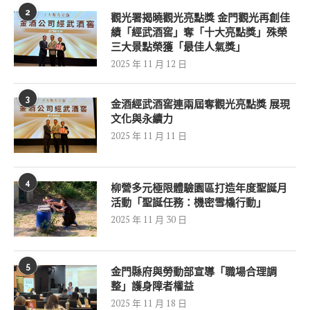
2
觀光署揭曉觀光亮點獎 金門觀光再創佳
績「經武酒窖」奪「十大亮點獎」殊榮
三大景點榮獲「最佳人氣獎」
2025 年 11 月 12 日
3
金酒經武酒窖連兩屆奪觀光亮點獎 展現
文化與永續力
2025 年 11 月 11 日
4
柳營多元極限體驗園區打造年度聖誕月
活動「聖誕任務：機密雪橇行動」
2025 年 11 月 30 日
5
金門縣府與勞動部宣導「職場合理調
整」護身障者權益
2025 年 11 月 18 日