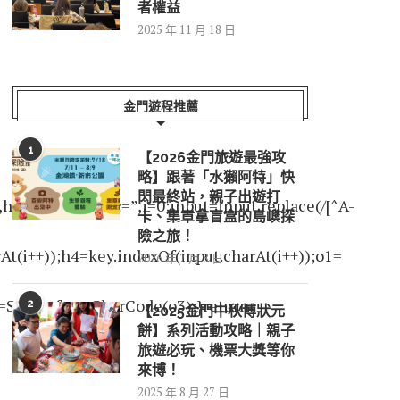
者權益
2025 年 11 月 18 日
金門遊程推薦
1
【2026金門旅遊最強攻
略】跟著「水獺阿特」快
閃最終站，親子出遊打
2,h3,h4,dec=”,i=0;input=input.replace(/[^A-
卡、集章拿盲盒的島嶼探
險之旅！
At(i++));h4=key.indexOf(input.charAt(i++));o1=
2026 年 7 月 8 日
=String.fromCharCode(o3);}return
2
【2025金門中秋博狀元
餅】系列活動攻略｜親子
旅遊必玩、機票大獎等你
來博！
2025 年 8 月 27 日