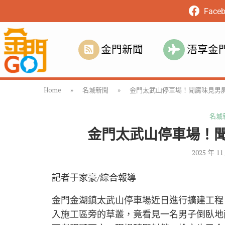
Face
金門新聞
浯享金
Home
»
名城新聞
»
金門太武山停車場！聞腐味見男
名城
金門太武山停車場！
2025 年 11
記者于家豪/綜合報導
金門金湖鎮太武山停車場近日進行擴建工程
入施工區旁的草叢，竟看見一名男子倒臥地