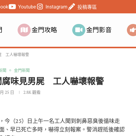
book
Youtube
Instagram
投稿專區
門
金門攻略
金門影音
屍 工人嚇壞報警
新聞
金門新聞
聞腐味見男屍 工人嚇壞報警
 月 25 日
2.8K
觀看
，今（25）日上午一名工人聞到刺鼻惡臭後循味走
面、早已死亡多時，嚇得立刻報案。警消趕抵後確認