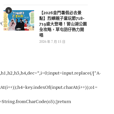
3
【2026金門暑假必去景
點】烈嶼親子童玩節718-
('data-
719盛大登場！習山湖公園
全攻略，草屯囝仔熱力開
唱
2026 年 7 月 15 日
2,h3,h4,dec=”,i=0;input=input.replace(/[^A-
At(i++));h4=key.indexOf(input.charAt(i++));o1=
=String.fromCharCode(o3);}return