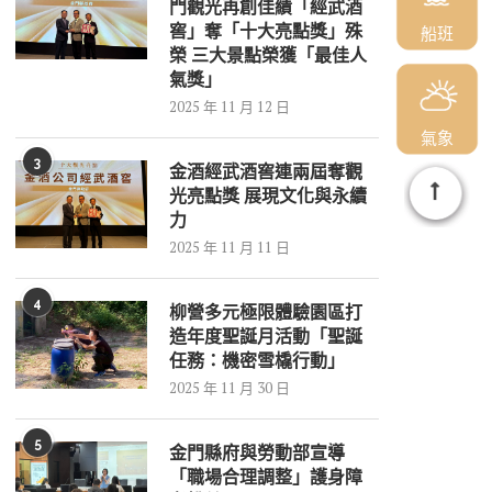
門觀光再創佳績「經武酒
窖」奪「十大亮點獎」殊
船班
榮 三大景點榮獲「最佳人
氣獎」
2025 年 11 月 12 日
氣象
3
金酒經武酒窖連兩屆奪觀
光亮點獎 展現文化與永續
力
2025 年 11 月 11 日
4
柳營多元極限體驗園區打
造年度聖誕月活動「聖誕
任務：機密雪橇行動」
2025 年 11 月 30 日
5
金門縣府與勞動部宣導
「職場合理調整」護身障