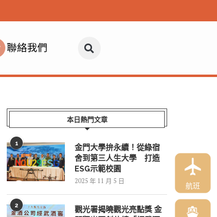
聯絡我們
本日熱門文章
1
金門大學拚永續！從綠宿
舍到第三人生大學 打造
ESG示範校園
2025 年 11 月 5 日
航班
2
觀光署揭曉觀光亮點獎 金