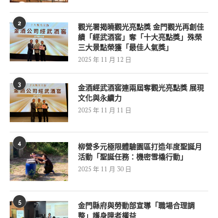
2
觀光署揭曉觀光亮點獎 金門觀光再創佳
績「經武酒窖」奪「十大亮點獎」殊榮
三大景點榮獲「最佳人氣獎」
2025 年 11 月 12 日
3
金酒經武酒窖連兩屆奪觀光亮點獎 展現
文化與永續力
2025 年 11 月 11 日
4
柳營多元極限體驗園區打造年度聖誕月
活動「聖誕任務：機密雪橇行動」
2025 年 11 月 30 日
5
金門縣府與勞動部宣導「職場合理調
整」護身障者權益