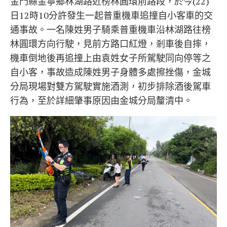
金門縣金寧鄉林湖路近榜林圓環前路段，於今(22)
日12時10分許發生一起普重機車追撞自小客車的交
通事故。一名陳姓男子騎乘普重機車沿林湖路往榜
林圓環方向行駛，見前方路口紅燈，剎車後自摔，
機車倒地後再追撞上由袁姓女子所駕駛同向停等之
自小客，事故造成陳姓男子身體多處擦挫傷，金城
分局現場對雙方駕駛實施酒測，初步排除酒後駕車
行為，至於詳細肇事原因由金城分局釐清中。