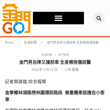
Home
»
名城新聞
»
金門男自摔又撞前車 全身擦挫傷送醫
名城新聞
金門新聞
金門男自摔又撞前車 全身擦挫傷送醫
2024 年 4 月 22 日
2.9K
觀看
記者葉建雄/綜合報導
金寧鄉林湖路榜林圓環前路段
普重機車
追撞自小客
車