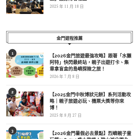
2025 年 11 月 18 日
金門遊程推薦
1
【2026金門旅遊最強攻略】跟著「水獺
阿特」快閃最終站，親子出遊打卡、集
章拿盲盒的島嶼探險之旅！
2026 年 7 月 8 日
2
【2025金門中秋博狀元餅】系列活動攻
略｜親子旅遊必玩、機票大獎等你來
博！
2025 年 8 月 27 日
3
【2026金門暑假必去景點】烈嶼親子童