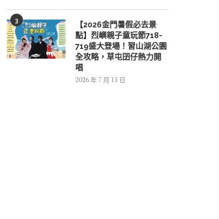
3
【2026金門暑假必去景
點】烈嶼親子童玩節718-
719盛大登場！習山湖公園
全攻略，草屯囝仔熱力開
唱
2026 年 7 月 15 日