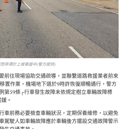
而停滯於上坡車道中(警方提供)
警前往現場協助交通疏導，並聯繫道路救援業者前來
輛移置作業，機場地下道於9時許恢復順暢通行，警方
例第59條┌行車發生故障未依規定樹立車輛故障標
罰鍰。
行車前務必要檢查車輛狀況，定期保養維修，以避免
車駕駛人如車輛故障應於車輛後方擺設交通故障警示