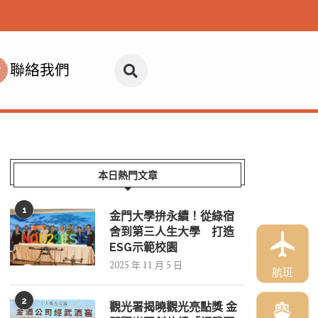
聯絡我們
本日熱門文章
1
金門大學拚永續！從綠宿
舍到第三人生大學 打造
ESG示範校園
2025 年 11 月 5 日
航班
2
觀光署揭曉觀光亮點獎 金