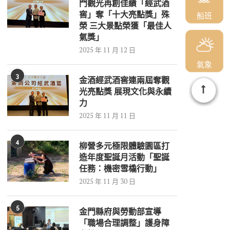
門觀光再創佳績「經武酒
窖」奪「十大亮點獎」殊
船班
榮 三大景點榮獲「最佳人
氣獎」
2025 年 11 月 12 日
氣象
3
金酒經武酒窖連兩屆奪觀
光亮點獎 展現文化與永續
力
2025 年 11 月 11 日
4
柳營多元極限體驗園區打
造年度聖誕月活動「聖誕
任務：機密雪橇行動」
2025 年 11 月 30 日
5
金門縣府與勞動部宣導
「職場合理調整」護身障