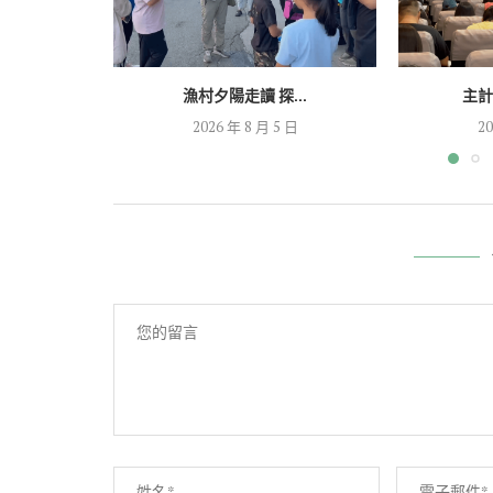
漁村夕陽走讀 探...
主計
2026 年 8 月 5 日
20