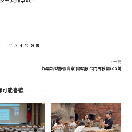
發生交通事故。
11
下一篇
生
詐騙新型態假賣家.假客服 金門男被騙100萬
你可能喜歡