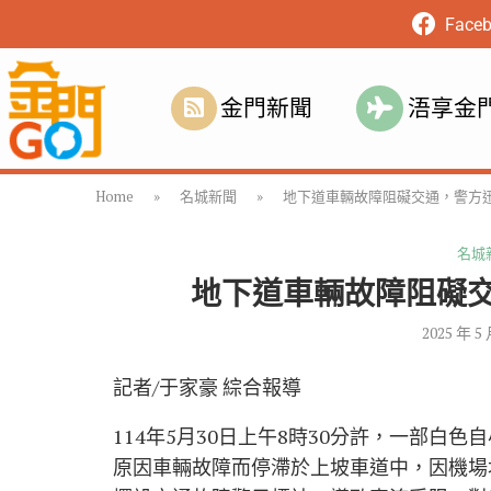
Face
金門新聞
浯享金
Home
»
名城新聞
»
地下道車輛故障阻礙交通，警方
名城
地下道車輛故障阻礙
2025 年 5
記者/于家豪 綜合報導
114年5月30日上午8時30分許，一部
原因車輛故障而停滯於上坡車道中，因機場