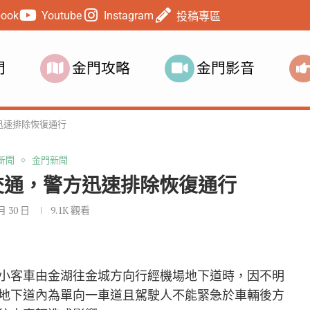
book
Youtube
Instagram
投稿專區
門
金門攻略
金門影音
迅速排除恢復通行
新聞
金門新聞
交通，警方迅速排除恢復通行
 月 30 日
9.1K
觀看
白色自小客車由金湖往金城方向行經機場地下道時，因不明
地下道內為單向一車道且駕駛人不能緊急於車輛後方