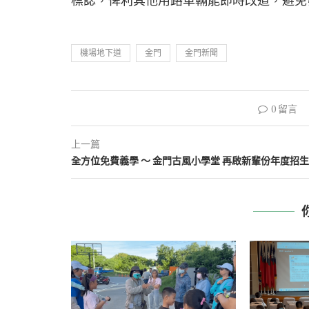
標誌，俾利其他用路車輛能即時改道，避免
機場地下道
金門
金門新聞
0 留言
上一篇
全方位免費義學 ～ 金門古風小學堂 再啟新輩份年度招