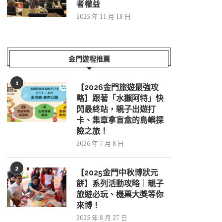
者權益
2025 年 11 月 18 日
金門遊程推薦
1
【2026金門旅遊最強攻
略】跟著「水獺阿特」快
閃最終站，親子出遊打
卡、集章拿盲盒的島嶼探
險之旅！
2026 年 7 月 8 日
2
【2025金門中秋博狀元
餅】系列活動攻略｜親子
旅遊必玩、機票大獎等你
來博！
2025 年 8 月 27 日