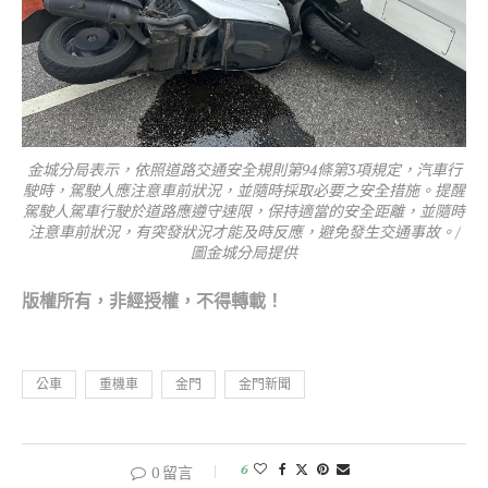
金城分局表示，依照道路交通安全規則第94條第3項規定，汽車行
駛時，駕駛人應注意車前狀況，並隨時採取必要之安全措施。提醒
駕駛人駕車行駛於道路應遵守速限，保持適當的安全距離，並隨時
注意車前狀況，有突發狀況才能及時反應，避免發生交通事故。/
圖金城分局提供
版權所有，非經
授權，不得轉載！
公車
重機車
金門
金門新聞
6
0 留言