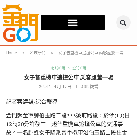
Home
»
名城新聞
»
女子普重機車追撞公車 乘客虛驚一場
名城新聞
金門新聞
女子普重機車追撞公車 乘客虛驚一場
2024 年 4 月 19 日
2.3K
觀看
記者葉建雄/綜合報導
金門縣金寧鄉伯玉路二段233號前路段，於今(19)日
12時20分許發生一起普重機車追撞公車的交通事
故。一名趙姓女子騎乘普重機車沿伯玉路二段往金