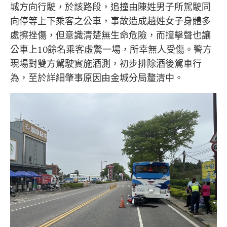
城方向行駛，於該路段，追撞由陳姓男子所駕駛同
向停等上下乘客之公車，事故造成趙姓女子身體多
處擦挫傷，但意識清楚無生命危險，而撞擊聲也讓
公車上10餘名乘客虛驚一場，所幸無人受傷。警方
現場對雙方駕駛實施酒測，初步排除酒後駕車行
為，至於詳細肇事原因由金城分局釐清中。