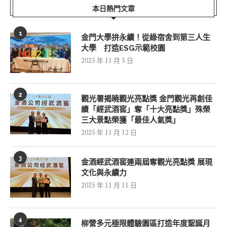
本日熱門文章
1
金門大學拚永續！從綠宿舍到第三人生
大學 打造ESG示範校園
2025 年 11 月 5 日
2
觀光署揭曉觀光亮點獎 金門觀光再創佳
績「經武酒窖」奪「十大亮點獎」殊榮
三大景點榮獲「最佳人氣獎」
2025 年 11 月 12 日
3
金酒經武酒窖連兩屆奪觀光亮點獎 展現
文化與永續力
2025 年 11 月 11 日
4
柳營多元極限體驗園區打造年度聖誕月