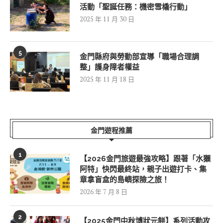
活動「聖誕任務：機密雪橇行動」
2025 年 11 月 30 日
5
金門縣府與勞動部宣導「職場合理調
整」護身障者權益
2025 年 11 月 18 日
金門遊程推薦
1
【2026金門旅遊最強攻略】跟著「水獺
阿特」快閃最終站，親子出遊打卡、集
章拿盲盒的島嶼探險之旅！
2026 年 7 月 8 日
2
【2025金門中秋博狀元餅】系列活動攻