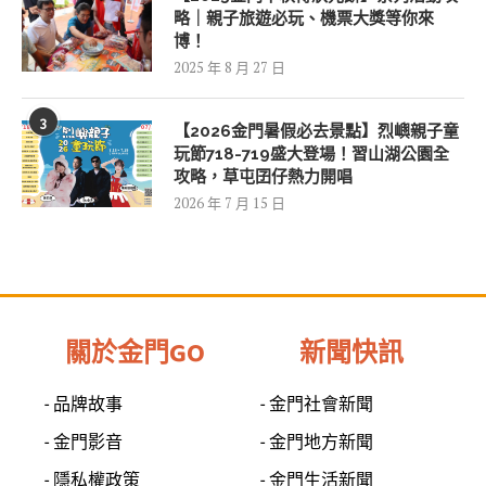
略｜親子旅遊必玩、機票大獎等你來
博！
2025 年 8 月 27 日
3
【2026金門暑假必去景點】烈嶼親子童
玩節718-719盛大登場！習山湖公園全
攻略，草屯囝仔熱力開唱
2026 年 7 月 15 日
關於金門GO
新聞快訊
- 品牌故事
- 金門社會新聞
- 金門影音
- 金門地方新聞
- 隱私權政策
- 金門生活新聞