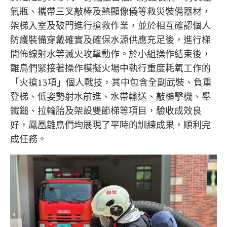
氣瓶、攜帶三叉敲棒及熱顯像儀等救災裝備器材，
架梯入室及破門進行搶救作業，並於相互確認個人
防護裝備穿戴確實及確保水源供應充足後，進行梯
間佈線射水等滅火攻擊動作。於小組操作結束後，
雛鳥們緊接著操作模擬火場中執行重度耗氧工作的
「火搶13項」個人戰技，其中包含全副武裝、負重
登梯、低姿勢射水前進、水帶輸送、敲槌擊機、舉
鐵鎚、拉輪胎及架設雙節梯等項目，驗收成效良
好，鳳凰雛鳥們均展現了平時的訓練成果，順利完
成任務。