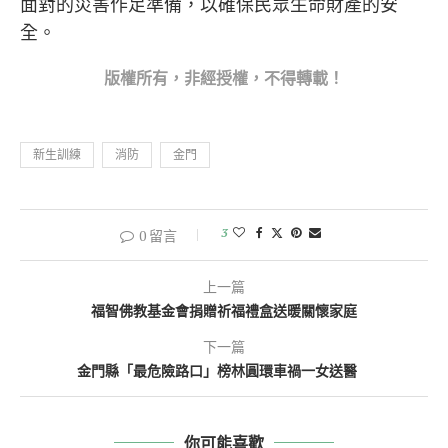
面對的災害作足準備，以確保民眾生命財產的安
全。
版權所
有，非經授權，不得轉載！
新生訓練
消防
金門
3
0 留言
上一篇
福智佛教基金會捐贈祈福禮盒送暖關懷家庭
下一篇
金門縣「最危險路口」榜林圓環車禍一女送醫
你可能喜歡