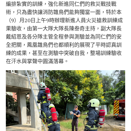
編排紮實的訓練，強化新進同仁們的救災戰技戰
術，只為盡快讓消防雛鳥們能夠獨當一面，特於本
（9）月20日上午9時辦理新進人員火災搶救訓練成
果驗收，由第一大隊大隊長陳叁奇主持，副大隊長
戴紹恩及各分隊主管全程參與測驗並為同仁們的安
全把關，鳳凰雛鳥們也都順利的展現了平時認真訓
練的成果，甚至在測驗中突破自我，整場訓練驗收
在汗水與掌聲中圓滿落幕。