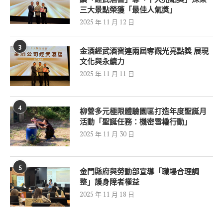
三大景點榮獲「最佳人氣獎」
2025 年 11 月 12 日
3
金酒經武酒窖連兩屆奪觀光亮點獎 展現
文化與永續力
2025 年 11 月 11 日
4
柳營多元極限體驗園區打造年度聖誕月
活動「聖誕任務：機密雪橇行動」
2025 年 11 月 30 日
5
金門縣府與勞動部宣導「職場合理調
整」護身障者權益
2025 年 11 月 18 日