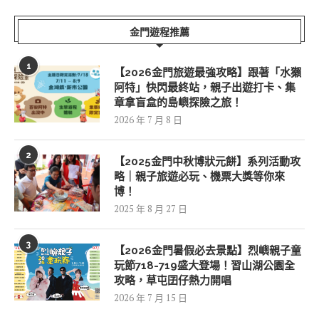
金門遊程推薦
1
【2026金門旅遊最強攻略】跟著「水獺
阿特」快閃最終站，親子出遊打卡、集
章拿盲盒的島嶼探險之旅！
2026 年 7 月 8 日
2
【2025金門中秋博狀元餅】系列活動攻
略｜親子旅遊必玩、機票大獎等你來
博！
2025 年 8 月 27 日
3
【2026金門暑假必去景點】烈嶼親子童
玩節718-719盛大登場！習山湖公園全
攻略，草屯囝仔熱力開唱
2026 年 7 月 15 日