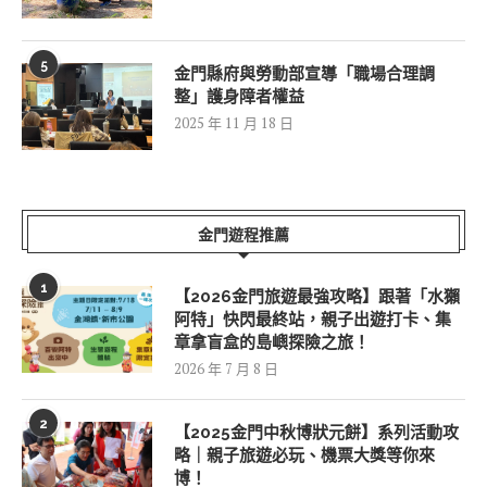
5
金門縣府與勞動部宣導「職場合理調
整」護身障者權益
2025 年 11 月 18 日
金門遊程推薦
1
【2026金門旅遊最強攻略】跟著「水獺
阿特」快閃最終站，親子出遊打卡、集
章拿盲盒的島嶼探險之旅！
2026 年 7 月 8 日
2
【2025金門中秋博狀元餅】系列活動攻
略｜親子旅遊必玩、機票大獎等你來
博！