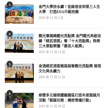
1
金門大學拚永續！從綠宿舍到第三人生
大學 打造ESG示範校園
2025 年 11 月 5 日
2
觀光署揭曉觀光亮點獎 金門觀光再創佳
績「經武酒窖」奪「十大亮點獎」殊榮
三大景點榮獲「最佳人氣獎」
2025 年 11 月 12 日
3
金酒經武酒窖連兩屆奪觀光亮點獎 展現
文化與永續力
2025 年 11 月 11 日
4
柳營多元極限體驗園區打造年度聖誕月
活動「聖誕任務：機密雪橇行動」
2025 年 11 月 30 日