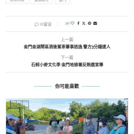
10
0 留言
上一篇
金門金湖鬧區酒後駕車肇事逃逸 警方3分鐘逮人
下一篇
石蚵小麥文化季 金門地檢署反賄選宣導
你可能喜歡