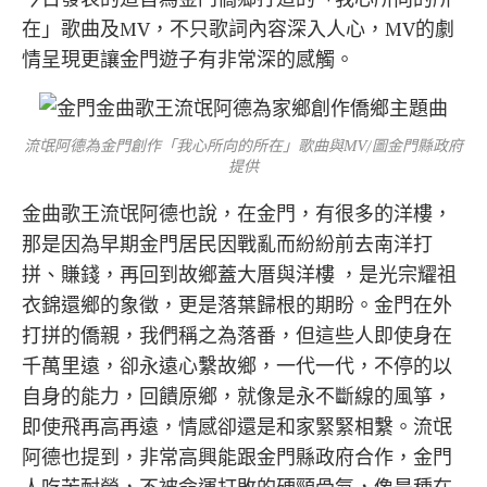
在」歌曲及MV，不只歌詞內容深入人心，MV的劇
情呈現更讓金門遊子有非常深的感觸。
流氓阿德為金門創作「我心所向的所在」歌曲與MV/圖金門縣政府
提供
金曲歌王流氓阿德也說，在金門，有很多的洋樓，
那是因為早期金門居民因戰亂而紛紛前去南洋打
拼、賺錢，再回到故鄉蓋大厝與洋樓 ，是光宗耀祖
衣錦還鄉的象徵，更是落葉歸根的期盼。金門在外
打拼的僑親，我們稱之為落番，但這些人即使身在
千萬里遠，卻永遠心繫故鄉，一代一代，不停的以
自身的能力，回饋原鄉，就像是永不斷線的風箏，
即使飛再高再遠，情感卻還是和家緊緊相繫。流氓
阿德也提到，非常高興能跟金門縣政府合作，金門