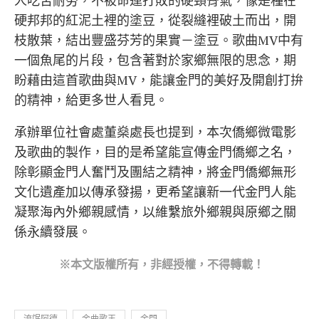
人吃苦耐勞，不被命運打敗的硬頸骨氣，像是種在
硬邦邦的紅泥土裡的塗豆，從裂縫裡破土而出，開
枝散葉，結出豐盛芬芳的果實－塗豆。歌曲MV中有
一個魚尾的片段，包含著對於家鄉無限的思念，期
盼藉由這首歌曲與MV，能讓金門的美好及開創打拚
的精神，給更多世人看見。
承辦單位社會處董燊處長也提到，本次僑鄉微電影
及歌曲的製作，目的是希望能宣傳金門僑鄉之名，
除彰顯金門人奮鬥及團結之精神，將金門僑鄉無形
文化遺產加以傳承發揚，更希望讓新一代金門人能
凝聚海內外鄉親感情，以維繫旅外鄉親與原鄉之關
係永續發展。
※本文版權所有，非經授權，不得轉載！
流氓阿德
金曲歌王
金門