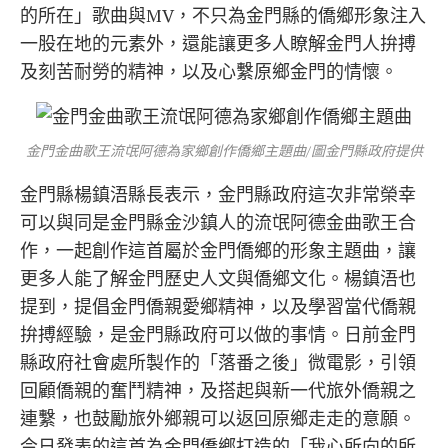
的所在」歌曲與MV，不只為金門縣的僑鄉形象注入
一股在地的元素外，還能讓更多人瞭解金門人拚搏
及刻苦耐勞的精神，以及心繫原鄉金門的情懷。
金門金曲歌王流氓阿德為家鄉創作僑鄉主題曲/圖金門縣政府提供
金門縣楊鎮浯縣長表示，金門縣政府這次非常榮幸
可以與同是金門縣金沙鎮人的流氓阿德金曲歌王合
作，一起創作這首屬於金門僑鄉的形象主題曲，讓
更多人能了解金門歷史人文與僑鄉文化。楊鎮浯也
提到，提倡金門僑親愛鄉精神，以及學習當代僑親
拚搏經驗，是金門縣政府可以做的事情。日前金門
縣政府社會處所製作的「落番之後」微電影，引領
回顧僑親的奮鬥精神，及搭起與新一代旅外僑親之
連繫，也鼓勵旅外鄉親可以返回原鄉走走的意願。
今日發表的這首為金門僑鄉打造的「我心所向的所