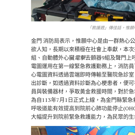
「救護週」傳佳話，惟願
金門 消防局表示，惟願中心是由一群熱心
欲人知，長期以來積極在社會上奉獻，本次
組、自動體外心臟
電擊
去顫器9組及聲門上呼
電圖運用在第一線緊急救護勤務上，消防員
心電圖資料透過雲端即時傳輸至醫院急診室
出診斷，如透過資料診斷為心梗患者，便可
員與裝備器材，爭取黃金救援時間，對於急
為自113年7月1日正式上線，為金門縣緊
呼吸道能有效提高到院前心肺功能停止(OH
大幅提升到院前緊急救護能力，為民眾的生