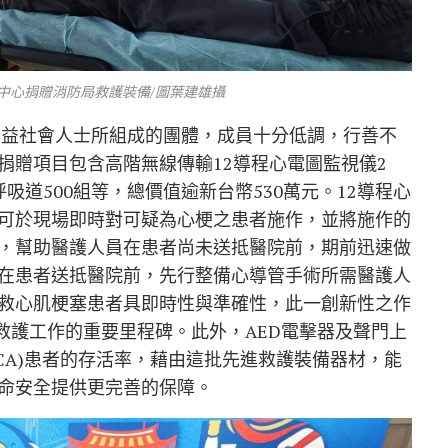
中心捐贈消防局救護裝備/圖葉建雄攝
公益社會人士所組成的團體，成員十分低調，行善不
捐贈項目包含高階無線傳輸12導程心電圖監視儀2
吸道500組等，總價值逾新台幣530萬元。12導程心
可於現場即時對可疑為心梗之患者施作，並將施作的
，幫助醫護人員在患者尚未送抵醫院前，期前迅速做
在患者送抵醫院前，先行整備心導管手術所需醫護人
救心肌梗塞患者具即時性與準確性，此一創新性之作
急救護工作的重要里程碑。此外，AED電擊器及聲門上
CA)患者的存活率，藉由這批先進救護裝備器材，能
命安全提供更完善的保障。