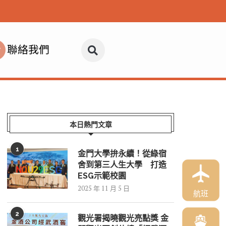
聯絡我們
本日熱門文章
1
金門大學拚永續！從綠宿
舍到第三人生大學 打造
ESG示範校園
2025 年 11 月 5 日
航班
2
觀光署揭曉觀光亮點獎 金