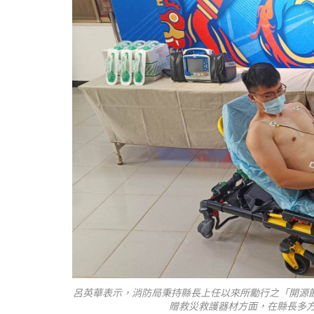
呂英華表示，消防局秉持縣長上任以來所勵行之「開源
贈救災救護器材方面，在縣長多方