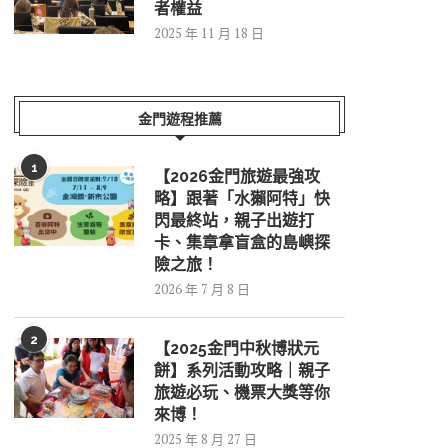
者權益
2025 年 11 月 18 日
金門遊程推薦
1
【2026金門旅遊最強攻
略】跟著「水獺阿特」快
閃最終站，親子出遊打
卡、集章拿盲盒的島嶼探
險之旅！
2026 年 7 月 8 日
2
【2025金門中秋博狀元
餅】系列活動攻略｜親子
旅遊必玩、機票大獎等你
來博！
2025 年 8 月 27 日