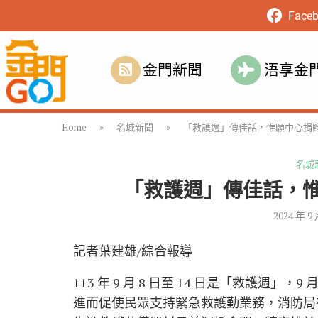
Face
金門新聞
浯享金
Home
»
名城新聞
»
「救護週」傳佳話，惟願中心捐
名城
「救護週」傳佳話，
2024 年 9
記者葉建雄/綜合報導
113 年 9 月 8 日至 14 日是「救護週
進而促使民眾支持緊急救護勤業務，消防局