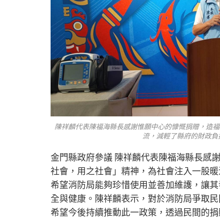
陳祥麟代表陳福海縣長感謝惟願中心的慷慨捐贈，造福
流，減輕了縣府的財政負
金門縣政府參議 陳祥麟代表陳福海縣長感
社會，用之社會」精神，為社會注入一股暖
希望消防局能夠珍惜使用並善加維護，讓其
全與健康。陳祥麟表示，對於消防局爭取民
希望今後持續推動此一政策，透過民間的捐