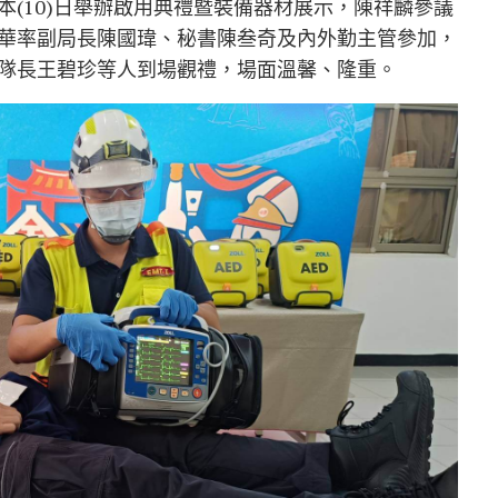
(10)日舉辦啟用典禮暨裝備器材展示，陳祥麟參議
華率副局長陳國瑋、秘書陳叁奇及內外勤主管參加，
隊長王碧珍等人到場觀禮，場面溫馨、隆重。