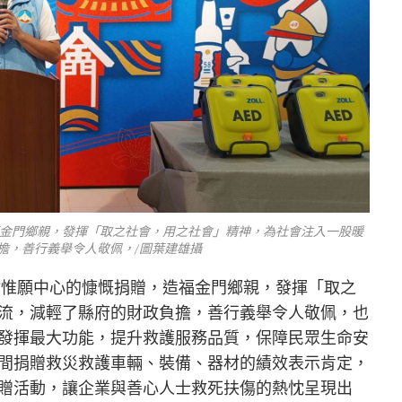
金門鄉親，發揮「取之社會，用之社會」精神，為社會注入一股暖
擔，善行義舉令人敬佩，/圖葉建雄攝
謝惟願中心的慷慨捐贈，造福金門鄉親，發揮「取之
流，減輕了縣府的財政負擔，善行義舉令人敬佩，也
發揮最大功能，提升救護服務品質，保障民眾生命安
間捐贈救災救護車輛、裝備、器材的績效表示肯定，
贈活動，讓企業與善心人士救死扶傷的熱忱呈現出