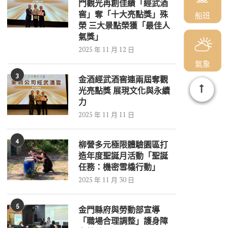
門觀光再創佳績「經武酒
窖」奪「十大亮點獎」殊
船班
榮 三大景點榮獲「最佳人
氣獎」
2025 年 11 月 12 日
氣象
3
金酒經武酒窖連兩屆奪觀
光亮點獎 展現文化與永續
力
2025 年 11 月 11 日
4
柳營多元極限體驗園區打
造年度聖誕月活動「聖誕
任務：機密雪橇行動」
2025 年 11 月 30 日
5
金門縣府與勞動部宣導
「職場合理調整」護身障