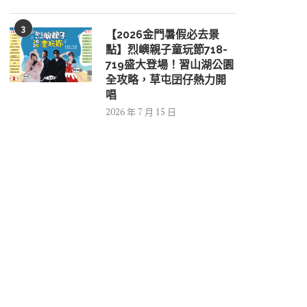
3
【2026金門暑假必去景
點】烈嶼親子童玩節718-
719盛大登場！習山湖公園
全攻略，草屯囝仔熱力開
唱
2026 年 7 月 15 日