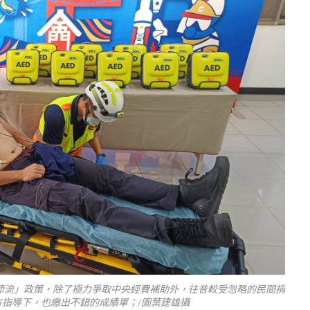
節流」政策，除了極力爭取中央經費補助外，往昔較受忽略的民間捐
指導下，也繳出不錯的成績單；/圖葉建雄攝