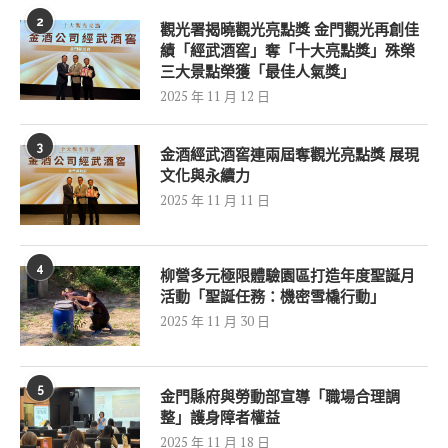
2
觀光署揭曉觀光亮點獎 金門觀光再創佳
績「經武酒窖」奪「十大亮點獎」殊榮
三大景點榮獲「最佳人氣獎」
2025 年 11 月 12 日
3
金酒經武酒窖連兩屆奪觀光亮點獎 展現
文化與永續力
2025 年 11 月 11 日
4
柳營多元極限體驗園區打造年度聖誕月
活動「聖誕任務：機密雪橇行動」
2025 年 11 月 30 日
5
金門縣府與勞動部宣導「職場合理調
整」護身障者權益
2025 年 11 月 18 日