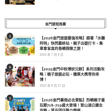
金門遊程推薦
1
【2026金門旅遊最強攻略】跟著「水獺
阿特」快閃最終站，親子出遊打卡、集
章拿盲盒的島嶼探險之旅！
2026 年 7 月 8 日
2
【2025金門中秋博狀元餅】系列活動攻
略｜親子旅遊必玩、機票大獎等你來
博！
2025 年 8 月 27 日
3
【2026金門暑假必去景點】烈嶼親子童
玩節718-719盛大登場！習山湖公園全
攻略，草屯囝仔熱力開唱