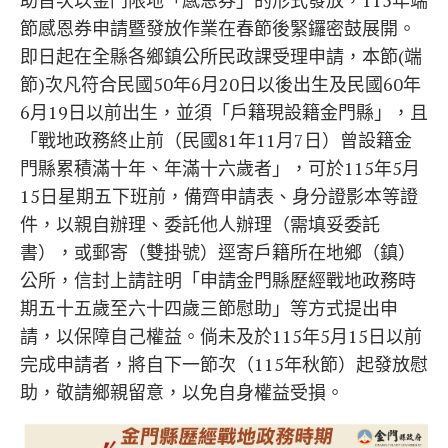
助首次以金門限地「感恩券」的形式發放，115年端
節感恩券申請暨發放作業在春節後緊鑼密鼓展開。
即日起在全縣各鄉鎮公所民政課受理申請，本節(端
節)次凡符合民國50年6月20日以後出生及民國60年
6月19日以前出生，並須「戶籍現設籍金門縣」，且
「戰地政務終止前（民國81年11月7日）曾設籍金
門縣累積滿十年、年滿十六歲者」，可於115年5月
15日星期五下班前，備齊申請表、身分證影本等證
件，以親自辦理、委託他人辦理（需填妥委託
書），或郵寄（雙掛號）逕寄戶籍所在地鄉（鎮）
公所，信封上請註明「申請金門縣歷經戰地政務時
期五十五歲至六十四歲三節慰助」等方式提出申
請，以保障自己權益。倘未及於115年5月15日以前
完成申請者，將自下一節次（115年秋節）起發放慰
助，敬請鄉親留意，以免自身權益受損。