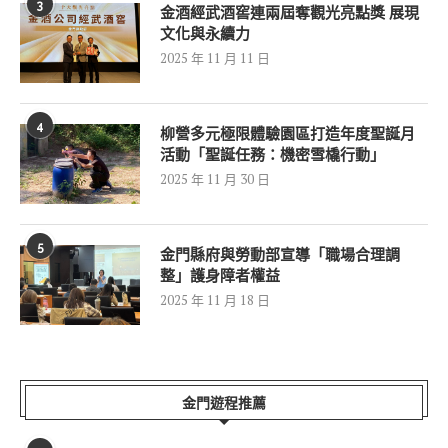
3
金酒經武酒窖連兩屆奪觀光亮點獎 展現
文化與永續力
2025 年 11 月 11 日
4
柳營多元極限體驗園區打造年度聖誕月
活動「聖誕任務：機密雪橇行動」
2025 年 11 月 30 日
5
金門縣府與勞動部宣導「職場合理調
整」護身障者權益
2025 年 11 月 18 日
金門遊程推薦