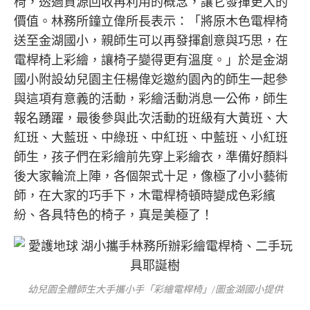
椅，透過資源回收再利用的概念，讓它發揮更大的
價值。林務所鐘立偉所長表示：「將原木色電桿椅
送至金湖國小，親師生可以再發揮創意與巧思，在
電桿椅上彩繪，讓椅子變得更有溫度。」於是金湖
國小附設幼兒園主任楊偉彣邀約園內的師生一起參
與這項有意義的活動，彩繪活動消息一公佈，師生
報名踴躍，最後參與此次活動的班級有大黃班、大
紅班、大藍班、中綠班、中紅班、中藍班、小紅班
師生，孩子們在彩繪前先穿上彩繪衣，準備好顏料
後大家輪流上陣，各個架式十足，像極了小小藝術
師，在大家的巧手下，木電桿椅頓時變成色彩繽
紛、各具特色的椅子，真是美極了！
幼兒園全體師生大手攜小手「彩繪電桿椅」/圖金湖國小提供