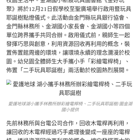
校園生活中。金湖國小新設玩具圖書館《金好玩
聚》將於12月21日假學校至聖廣場舉行啟用暨玩具
耶誕樹點燈儀式。此活動由金門縣玩具銀行協會、
金門縣林務所、金湖國小家長會、金湖國小等四個
單位跨界攜手共同合辦。啟用儀式前，親師生一起
發揮巧思與創意，利用資源回收再利用的概念，裝
置佈置館周邊的環境，讓環境永續的理念瀰漫於校
園。幼兒園全體師生大手攜小手「彩繪電桿椅」、
佈置「二手玩具耶誕樹」兩活動於校園熱烈展開。
愛護地球湖小攜手林務所辦彩繪電桿椅、二手玩具耶誕樹/圖金湖
國小提供
先前林務所與台電公司合作，回收木電桿再利用，
讓回收的木電桿經過巧手處理後變成一座座的電桿