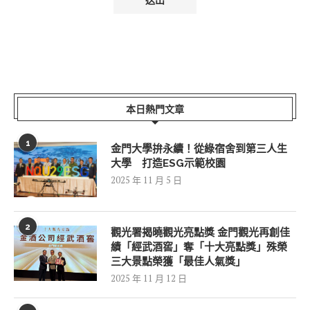
本日熱門文章
1
金門大學拚永續！從綠宿舍到第三人生
大學 打造ESG示範校園
2025 年 11 月 5 日
2
觀光署揭曉觀光亮點獎 金門觀光再創佳
績「經武酒窖」奪「十大亮點獎」殊榮
三大景點榮獲「最佳人氣獎」
2025 年 11 月 12 日