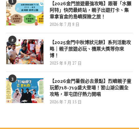
1
【2026金門旅遊最強攻略】跟著「水獺
阿特」快閃最終站，親子出遊打卡、集
章拿盲盒的島嶼探險之旅！
2026 年 7 月 8 日
2
【2025金門中秋博狀元餅】系列活動攻
略｜親子旅遊必玩、機票大獎等你來
博！
2025 年 8 月 27 日
3
【2026金門暑假必去景點】烈嶼親子童
玩節718-719盛大登場！習山湖公園全
攻略，草屯囝仔熱力開唱
2026 年 7 月 15 日