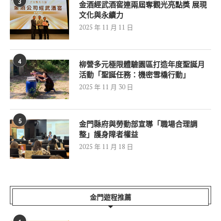
3
金酒經武酒窖連兩屆奪觀光亮點獎 展現
文化與永續力
2025 年 11 月 11 日
4
柳營多元極限體驗園區打造年度聖誕月
活動「聖誕任務：機密雪橇行動」
2025 年 11 月 30 日
5
金門縣府與勞動部宣導「職場合理調
整」護身障者權益
2025 年 11 月 18 日
金門遊程推薦