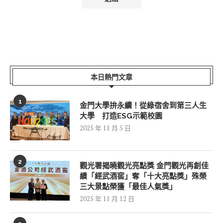
本日熱門文章
1
金門大學拚永續！從綠宿舍到第三人生
大學 打造ESG示範校園
2025 年 11 月 5 日
2
觀光署揭曉觀光亮點獎 金門觀光再創佳
績「經武酒窖」奪「十大亮點獎」殊榮
三大景點榮獲「最佳人氣獎」
2025 年 11 月 12 日