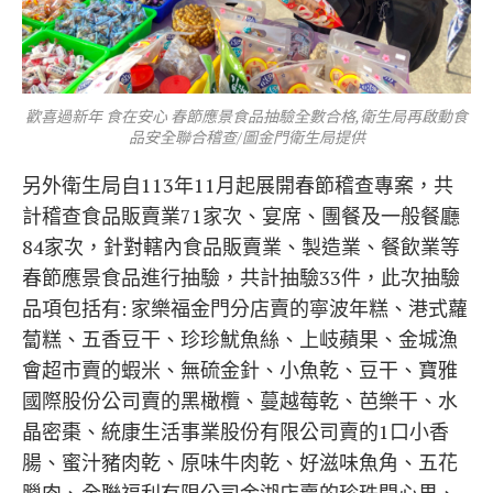
歡喜過新年 食在安心 春節應景食品抽驗全數合格,衛生局再啟動食
品安全聯合稽查/圖金門衛生局提供
另外衛生局自113年11月起展開春節稽查專案，共
計稽查食品販賣業71家次、宴席、團餐及一般餐廳
84家次，針對轄內食品販賣業、製造業、餐飲業等
春節應景食品進行抽驗，共計抽驗33件，此次抽驗
品項包括有: 家樂福金門分店賣的寧波年糕、港式蘿
蔔糕、五香豆干、珍珍魷魚絲、上岐蘋果、金城漁
會超市賣的蝦米、無硫金針、小魚乾、豆干、寶雅
國際股份公司賣的黑橄欖、蔓越莓乾、芭樂干、水
晶密棗、統康生活事業股份有限公司賣的1口小香
腸、蜜汁豬肉乾、原味牛肉乾、好滋味魚角、五花