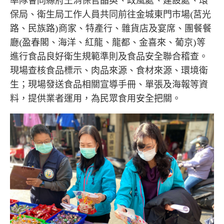
率隊會同縣府王消保官晶英、政風處、建設處、環
保局、衛生局工作人員共同前往金城東門市場(莒光
路、民族路)商家、特產行、雜貨店及宴席、團餐餐
廳(盈春閣、海洋、紅龍、龍都、金喜來、葡京)等
進行食品良好衛生規範準則及食品安全聯合稽查。
現場查核食品標示、肉品來源、食材來源、環境衛
生；現場發送食品相關宣導手冊、單張及海報等資
料，提供業者運用，為民眾食用安全把關。