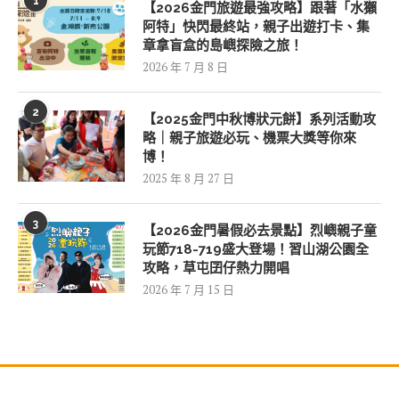
1
【2026金門旅遊最強攻略】跟著「水獺
阿特」快閃最終站，親子出遊打卡、集
章拿盲盒的島嶼探險之旅！
2026 年 7 月 8 日
2
【2025金門中秋博狀元餅】系列活動攻
略｜親子旅遊必玩、機票大獎等你來
博！
2025 年 8 月 27 日
3
【2026金門暑假必去景點】烈嶼親子童
玩節718-719盛大登場！習山湖公園全
攻略，草屯囝仔熱力開唱
2026 年 7 月 15 日