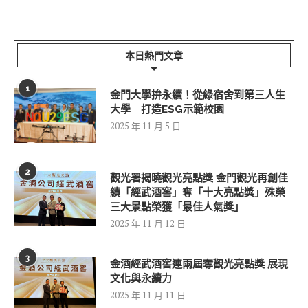
本日熱門文章
1
金門大學拚永續！從綠宿舍到第三人生
大學 打造ESG示範校園
2025 年 11 月 5 日
2
觀光署揭曉觀光亮點獎 金門觀光再創佳
績「經武酒窖」奪「十大亮點獎」殊榮
三大景點榮獲「最佳人氣獎」
2025 年 11 月 12 日
3
金酒經武酒窖連兩屆奪觀光亮點獎 展現
文化與永續力
2025 年 11 月 11 日