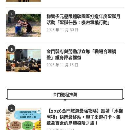
4
柳營多元極限體驗園區打造年度聖誕月
活動「聖誕任務：機密雪橇行動」
2025 年 11 月 30 日
5
金門縣府與勞動部宣導「職場合理調
整」護身障者權益
2025 年 11 月 18 日
金門遊程推薦
1
【2026金門旅遊最強攻略】跟著「水獺
阿特」快閃最終站，親子出遊打卡、集
章拿盲盒的島嶼探險之旅！