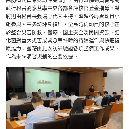
民防衛動員業務訪評會議」，由行政院動員會報副
執行秘書劉泰益率中央各部會評核官蒞金指導，縣
府則由秘書長張瑞心代表主持，率領各局處動員小
組參與。中央訪評團指出，全民防衛動員的核心在
於整合災害防救、醫療、國土安全及民間資源，強
化面對重大災害或緊急事件時的持續運作與快速復
原能力，並藉由此次訪評驗證各項整備工作成果，
作為未來演習規劃的重要依據。