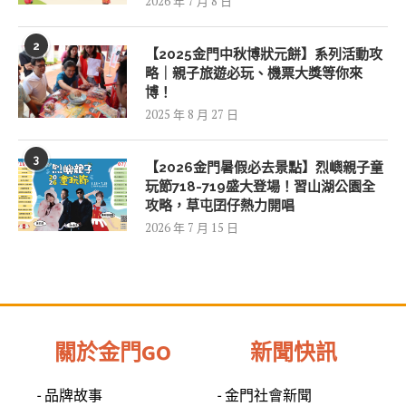
2026 年 7 月 8 日
2
【2025金門中秋博狀元餅】系列活動攻
略｜親子旅遊必玩、機票大獎等你來
博！
2025 年 8 月 27 日
3
【2026金門暑假必去景點】烈嶼親子童
玩節718-719盛大登場！習山湖公園全
攻略，草屯囝仔熱力開唱
2026 年 7 月 15 日
關於金門GO
新聞快訊
- 品牌故事
- 金門社會新聞