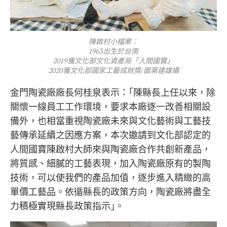
陳啟村小檔案：
1963出生於台南
2019獲文化部文化資產局「人間國寶」
2020獲文化部國家工藝成就獎/圖葉建雄攝
金門陶瓷廠廠長何桂泉表示：｢陳縣長上任以來，除
關懷一線員工工作環境，要求本廠逐一改善相關設
備外，也相當重視陶瓷廠未來與文化藝術與工藝技
藝傳承延續之因應方案，本次邀請到文化部認定的
人間國寶陳啟村大師來與陶瓷廠合作共創新產品，
將質感、細膩的工藝表現，加入陶瓷廠原有的製陶
技術，可以使我們的產品加值，逐步進入精緻的高
單價工藝品。依循縣長的政策方向，陶瓷廠將盡全
力積極實現縣長政策指示｣。