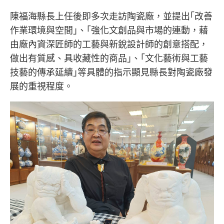
陳福海縣長上任後即多次走訪陶瓷廠，並提出｢改善
作業環境與空間｣、｢強化文創品與市場的連動，藉
由廠內資深匠師的工藝與新銳設計師的創意搭配，
做出有質感、具收藏性的商品｣、｢文化藝術與工藝
技藝的傳承延續｣等具體的指示顯見縣長對陶瓷廠發
展的重視程度。