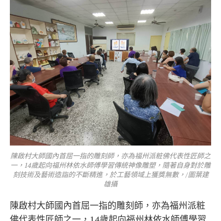
陳啟村大師國內首屈一指的雕刻師，亦為福州派粧佛代表性匠師之
一，14歲起向福州林依水師傅學習傳統神像雕塑，隨著自身對於雕
刻技術及藝術造詣的不斷精進，於工藝領域上獲獎無數，/圖葉建
雄攝
陳啟村大師國內首屈一指的雕刻師，亦為福州派粧
佛代表性匠師之一，14歲起向福州林依水師傅學習