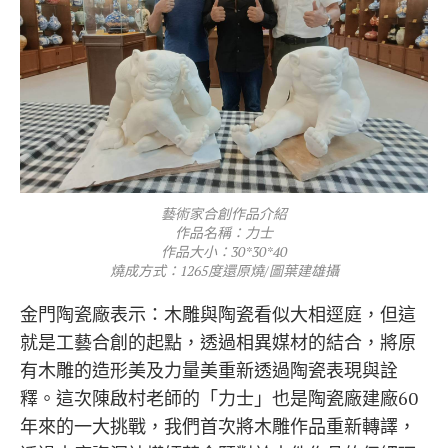
藝術家合創作品介紹
作品名稱：力士
作品大小：30*30*40
燒成方式：1265度還原燒/圖葉建雄攝
金門陶瓷廠表示：木雕與陶瓷看似大相逕庭，但這
就是工藝合創的起點，透過相異媒材的結合，將原
有木雕的造形美及力量美重新透過陶瓷表現與詮
釋。這次陳啟村老師的「力士」也是陶瓷廠建廠60
年來的一大挑戰，我們首次將木雕作品重新轉譯，