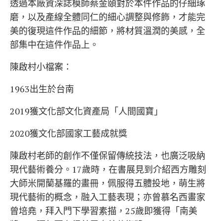
透過本廠資深誌模師蔡金頤對於本件作品的仔細琢
磨，以及產線全體同仁的細心調整與修飾，才能完
美的復現這件作品的細節，將材質溫潤的美感，全
部集中在這件作品上。
陳啟村小檔案：
1963出生於台南
2019獲文化部文化資產局「人間國寶」
2020獲文化部國家工藝成就獎
陳啟村老師的創作不僅保留傳統技法，也廣泛吸納
現代藝術養分。17歲時，在書展見到介紹西方雕刻
大師米開蘭基羅的畫冊，佩服得五體投地，萌生將
現代藝術的概念，融入工藝表現；亦曾慕名西畫家
曾培堯，拜入門下學習素描，25歲即獲得「南美