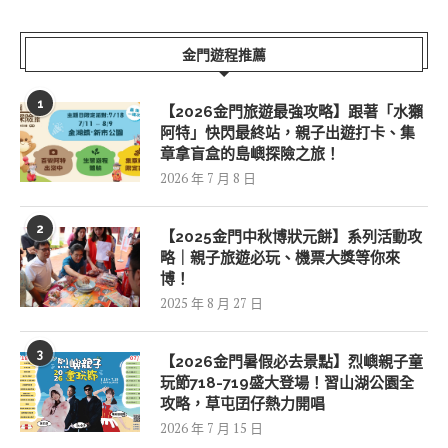
金門遊程推薦
1
【2026金門旅遊最強攻略】跟著「水獺
阿特」快閃最終站，親子出遊打卡、集
章拿盲盒的島嶼探險之旅！
2026 年 7 月 8 日
2
【2025金門中秋博狀元餅】系列活動攻
略｜親子旅遊必玩、機票大獎等你來
博！
2025 年 8 月 27 日
3
【2026金門暑假必去景點】烈嶼親子童
玩節718-719盛大登場！習山湖公園全
攻略，草屯囝仔熱力開唱
2026 年 7 月 15 日