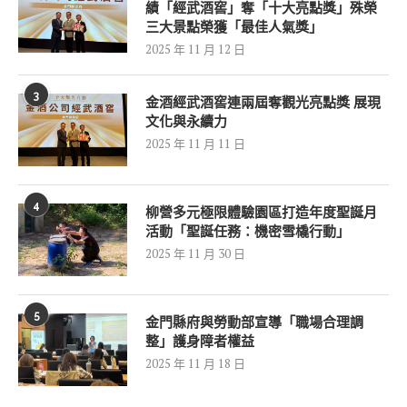
績「經武酒窖」奪「十大亮點獎」殊榮
三大景點榮獲「最佳人氣獎」
2025 年 11 月 12 日
3
金酒經武酒窖連兩屆奪觀光亮點獎 展現
文化與永續力
2025 年 11 月 11 日
4
柳營多元極限體驗園區打造年度聖誕月
活動「聖誕任務：機密雪橇行動」
2025 年 11 月 30 日
5
金門縣府與勞動部宣導「職場合理調
整」護身障者權益
2025 年 11 月 18 日