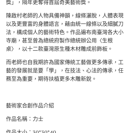
獎」，隔年更奪得首屆奇美藝術獎。
陳啟村老師的人物具備神韻，線條灑脫，人體表現
以及更豐富的身體語言，藉由統一線條以及細膩刀
法，構成個人的藝術特色。作品遍布南臺灣各大小
寺廟，甚至曾為總統府製作總統辦公用〈生根
桌〉，以十二款臺灣原生種木材雕成前飾板。
而老師也自我期許為國家傳統工藝做更多傳承，工
藝的發展就是要「學」，在技法、心法的傳承，任
務至為重要，期待扶植更多木雕新銳。
藝術家合創作品介紹
作品名稱：力士
作品大小：30*30*40