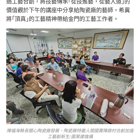
過工藝合創，將技藝傳承｢從技進藝，從藝入道｣的
價值觀於下午的講座中分享給陶瓷廠的藝師，希冀
將｢頂真｣的工藝精神帶給金門的工藝工作者。
陳福海縣長關心陶瓷廠發展，陶瓷廠特邀人間國寶陳啟村合創加值
工藝創新生/圖葉建雄攝