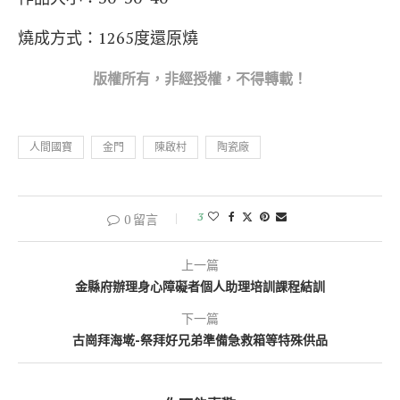
燒成方式：1265度還原燒
版權所
有，非經授權，不得轉載！
人間國寶
金門
陳啟村
陶瓷廠
3
0 留言
上一篇
金縣府辦理身心障礙者個人助理培訓課程結訓
下一篇
古崗拜海墘-祭拜好兄弟準備急救箱等特殊供品