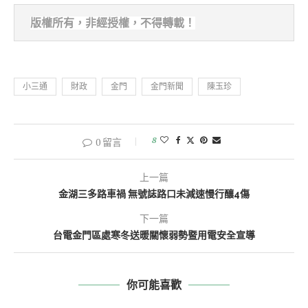
版權所有，非經
授權，不得轉載！
小三通
財政
金門
金門新聞
陳玉珍
8
0 留言
上一篇
金湖三多路車禍 無號誌路口未減速慢行釀4傷
下一篇
台電金門區處寒冬送暖關懷弱勢暨用電安全宣導
你可能喜歡