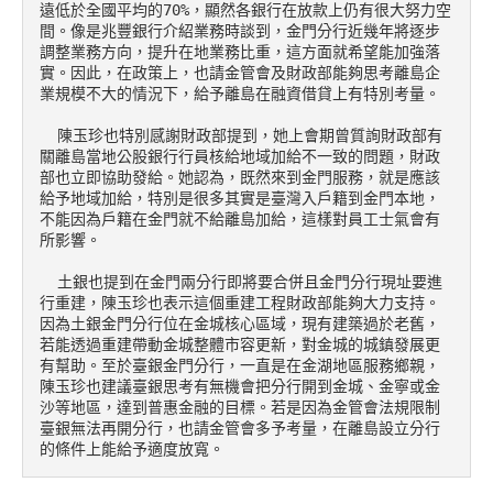
遠低於全國平均的70%，顯然各銀行在放款上仍有很大努力空
間。像是兆豐銀行介紹業務時談到，金門分行近幾年將逐步
調整業務方向，提升在地業務比重，這方面就希望能加強落
實。因此，在政策上，也請金管會及財政部能夠思考離島企
業規模不大的情況下，給予離島在融資借貸上有特別考量。

  陳玉珍也特別感謝財政部提到，她上會期曾質詢財政部有
關離島當地公股銀行行員核給地域加給不一致的問題，財政
部也立即協助發給。她認為，既然來到金門服務，就是應該
給予地域加給，特別是很多其實是臺灣入戶籍到金門本地，
不能因為戶籍在金門就不給離島加給，這樣對員工士氣會有
所影響。

  土銀也提到在金門兩分行即將要合併且金門分行現址要進
行重建，陳玉珍也表示這個重建工程財政部能夠大力支持。
因為土銀金門分行位在金城核心區域，現有建築過於老舊，
若能透過重建帶動金城整體市容更新，對金城的城鎮發展更
有幫助。至於臺銀金門分行，一直是在金湖地區服務鄉親，
陳玉珍也建議臺銀思考有無機會把分行開到金城、金寧或金
沙等地區，達到普惠金融的目標。若是因為金管會法規限制
臺銀無法再開分行，也請金管會多予考量，在離島設立分行
的條件上能給予適度放寬。