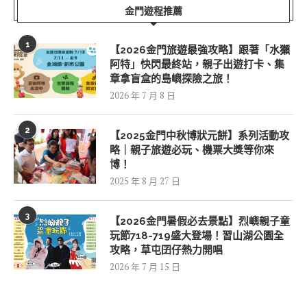
金門遊程推薦
1
【2026金門旅遊最強攻略】跟著「水獺
阿特」快閃最終站，親子出遊打卡、集
章拿盲盒的島嶼探險之旅！
2026 年 7 月 8 日
2
【2025金門中秋博狀元餅】系列活動攻
略｜親子旅遊必玩、機票大獎等你來
博！
2025 年 8 月 27 日
3
【2026金門暑假必去景點】烈嶼親子童
玩節718-719盛大登場！習山湖公園全
攻略，草屯囝仔熱力開唱
2026 年 7 月 15 日