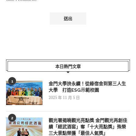
本日熱門文章
1
金門大學拚永續！從綠宿舍到第三人生
大學 打造ESG示範校園
2025 年 11 月 5 日
2
觀光署揭曉觀光亮點獎 金門觀光再創佳
績「經武酒窖」奪「十大亮點獎」殊榮
三大景點榮獲「最佳人氣獎」