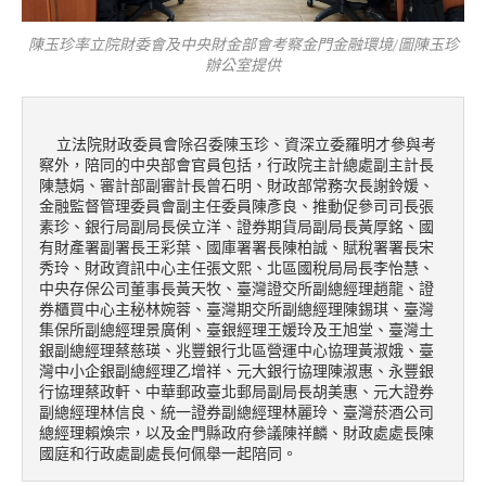
陳玉珍率立院財委會及中央財金部會考察金門金融環境/圖陳玉珍
辦公室提供
  立法院財政委員會除召委陳玉珍、資深立委羅明才參與考
察外，陪同的中央部會官員包括，行政院主計總處副主計長
陳慧娟、審計部副審計長曾石明、財政部常務次長謝鈴媛、
金融監督管理委員會副主任委員陳彥良、推動促參司司長張
素珍、銀行局副局長侯立洋、證券期貨局副局長黃厚銘、國
有財產署副署長王彩葉、國庫署署長陳柏誠、賦稅署署長宋
秀玲、財政資訊中心主任張文熙、北區國稅局局長李怡慧、
中央存保公司董事長黃天牧、臺灣證交所副總經理趙龍、證
券櫃買中心主秘林婉蓉、臺灣期交所副總經理陳錫琪、臺灣
集保所副總經理景廣俐、臺銀經理王媛玲及王旭堂、臺灣土
銀副總經理蔡慈瑛、兆豐銀行北區營運中心協理黃淑娥、臺
灣中小企銀副總經理乙增祥、元大銀行協理陳淑惠、永豐銀
行協理蔡政軒、中華郵政臺北郵局副局長胡美惠、元大證券
副總經理林信良、統一證券副總經理林麗玲、臺灣菸酒公司
總經理賴煥宗，以及金門縣政府參議陳祥麟、財政處處長陳