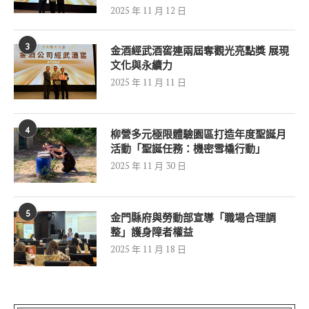
2025 年 11 月 12 日
3
金酒經武酒窖連兩屆奪觀光亮點獎 展現
文化與永續力
2025 年 11 月 11 日
4
柳營多元極限體驗園區打造年度聖誕月
活動「聖誕任務：機密雪橇行動」
2025 年 11 月 30 日
5
金門縣府與勞動部宣導「職場合理調
整」護身障者權益
2025 年 11 月 18 日