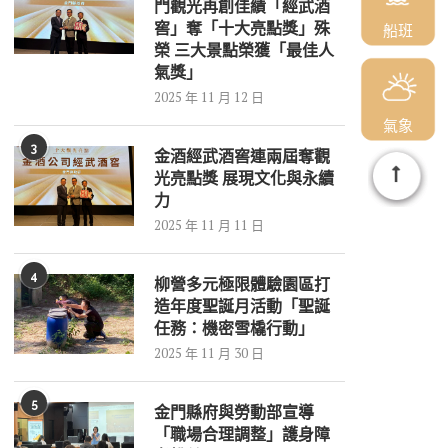
門觀光再創佳績「經武酒
窖」奪「十大亮點獎」殊
船班
榮 三大景點榮獲「最佳人
氣獎」
2025 年 11 月 12 日
氣象
3
金酒經武酒窖連兩屆奪觀
光亮點獎 展現文化與永續
力
2025 年 11 月 11 日
4
柳營多元極限體驗園區打
造年度聖誕月活動「聖誕
任務：機密雪橇行動」
2025 年 11 月 30 日
5
金門縣府與勞動部宣導
「職場合理調整」護身障