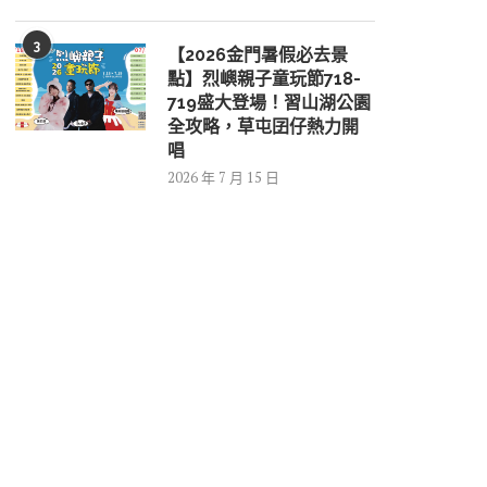
3
【2026金門暑假必去景
點】烈嶼親子童玩節718-
719盛大登場！習山湖公園
全攻略，草屯囝仔熱力開
唱
2026 年 7 月 15 日
第29屆金城盃羽...
漁村夕陽走讀 探...
2026 年 8 月 6 日
2026 年 8 月 5 日