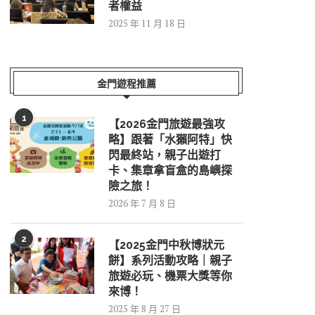
者權益
2025 年 11 月 18 日
金門遊程推薦
1
【2026金門旅遊最強攻
略】跟著「水獺阿特」快
閃最終站，親子出遊打
卡、集章拿盲盒的島嶼探
險之旅！
2026 年 7 月 8 日
2
【2025金門中秋博狀元
餅】系列活動攻略｜親子
旅遊必玩、機票大獎等你
來博！
2025 年 8 月 27 日