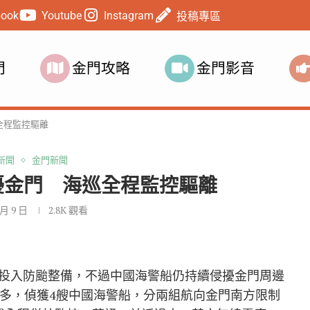
book
Youtube
Instagram
投稿專區
門
金門攻略
金門影音
全程監控驅離
新聞
金門新聞
擾金門 海巡全程監控驅離
 月 9 日
2.8K
觀看
投入防颱整備，不過中國海警船仍持續侵擾金門周邊
點多，偵獲4艘中國海警船，分兩組航向金門南方限制