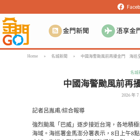
Face
金門新聞
浯享金
Home
»
名城新聞
»
中國海警颱風前再擾金門 海巡
名城
中國海警颱風前再
2026 年 7
記者呂胤甫/綜合報導
強烈颱風「巴威」逐步接近台灣，各地積極
海域。海巡署金馬澎分署表示，8日上午8