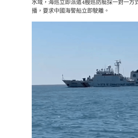
水域，海巡立即派遣4艘巡防艇採一對一方
播，要求中國海警船立即駛離。