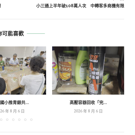
署
小三通上半年破108萬人次 中轉客多商機有限
你可能喜歡
國小推青銀共...
高壓容器回收「完...
26 年 8 月 6 日
2026 年 8 月 6 日