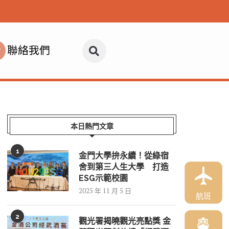
聯絡我們
本日熱門文章
1
金門大學拚永續！從綠宿
舍到第三人生大學 打造
ESG示範校園
2025 年 11 月 5 日
航班
2
觀光署揭曉觀光亮點獎 金