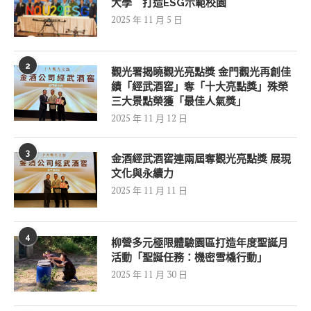
大學 打造ESG示範校園
2025 年 11 月 5 日
2
觀光署揭曉觀光亮點獎 金門觀光再創佳
績「經武酒窖」奪「十大亮點獎」殊榮
三大景點榮獲「最佳人氣獎」
2025 年 11 月 12 日
3
金酒經武酒窖連兩屆奪觀光亮點獎 展現
文化與永續力
2025 年 11 月 11 日
4
柳營多元極限體驗園區打造年度聖誕月
活動「聖誕任務：機密雪橇行動」
2025 年 11 月 30 日