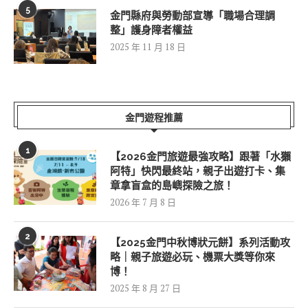
5
金門縣府與勞動部宣導「職場合理調
整」護身障者權益
2025 年 11 月 18 日
金門遊程推薦
1
【2026金門旅遊最強攻略】跟著「水獺
阿特」快閃最終站，親子出遊打卡、集
章拿盲盒的島嶼探險之旅！
2026 年 7 月 8 日
2
【2025金門中秋博狀元餅】系列活動攻
略｜親子旅遊必玩、機票大獎等你來
博！
2025 年 8 月 27 日