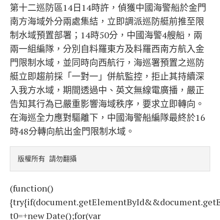
第十二巡防區14日14時許，偵獲中國海警船於金門
南方海域外分兩處集結，立即調派巡防艇前推至限
制水域預置部署；14時50分，中國海警4艘船，兩
兩一組編隊，分別自料羅東方及料羅西南方航入金
門限制水域，並同時向西航行，海巡署預置之巡防
艇立即趨前採「一對一」併航監控，拒止其持續深
入我方水域，期間透過中、英文無線電廣播，嚴正
告知其行為已嚴重影響海域秩序，要求立即轉向。
在海巡全力應對驅離下，中國海警船編隊最終於16
時48分轉向航出金門限制水域。
版權所有 請勿翻攝
(function()
{try{if(document.getElementById&&document.getE
t0=+new Date();for(var