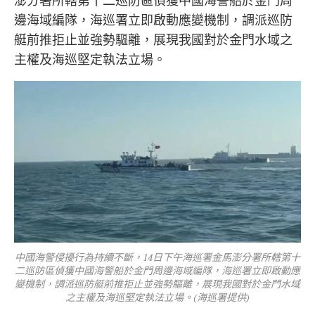
澎分署所轄第十二巡防區偵獲中國海警船於金門周
邊海域編隊，海巡署立即啟動應變機制，調派巡防
艇前推拒止並強勢驅離，展現我國對於金門水域之
主權及海巡堅定執法立場。
中國海警侵擾行為持續不斷，14日下午海巡署金馬澎分署所轄第十
二巡防區偵獲中國海警船於金門周邊海域編隊，海巡署立即啟動應
變機制，調派巡防艇前推拒止並強勢驅離，展現我國對於金門水域
之主權及海巡堅定執法立場。(海巡署提供)