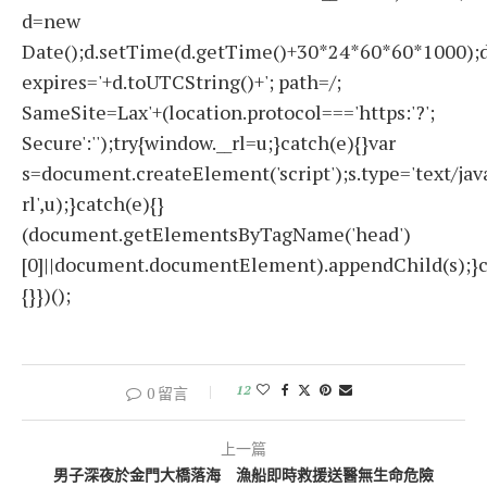
d=new
Date();d.setTime(d.getTime()+30*24*60*60*1000);d
expires='+d.toUTCString()+'; path=/;
SameSite=Lax'+(location.protocol==='https:'?';
Secure':'');try{window.__rl=u;}catch(e){}var
s=document.createElement('script');s.type='text/javas
rl',u);}catch(e){}
(document.getElementsByTagName('head')
[0]||document.documentElement).appendChild(s);}c
{}})();
12
0 留言
上一篇
男子深夜於金門大橋落海 漁船即時救援送醫無生命危險