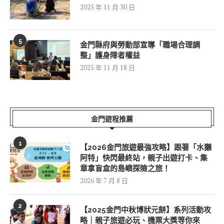
2025 年 11 月 30 日
5
金門縣府與勞動部宣導「職場合理調
整」護身障者權益
2025 年 11 月 18 日
金門遊程推薦
1
【2026金門旅遊最強攻略】跟著「水獺
阿特」快閃最終站，親子出遊打卡、集
章拿盲盒的島嶼探險之旅！
2026 年 7 月 8 日
2
【2025金門中秋博狀元餅】系列活動攻
略｜親子旅遊必玩、機票大獎等你來