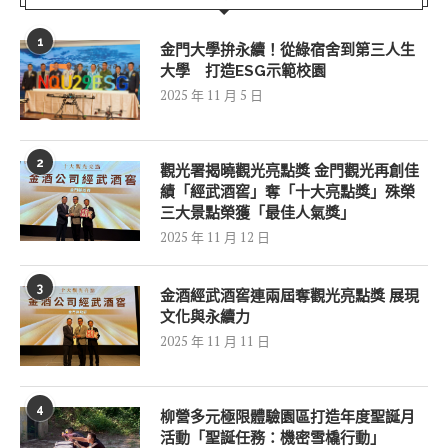
1
金門大學拚永續！從綠宿舍到第三人生
大學 打造ESG示範校園
2025 年 11 月 5 日
2
觀光署揭曉觀光亮點獎 金門觀光再創佳
績「經武酒窖」奪「十大亮點獎」殊榮
三大景點榮獲「最佳人氣獎」
2025 年 11 月 12 日
3
金酒經武酒窖連兩屆奪觀光亮點獎 展現
文化與永續力
2025 年 11 月 11 日
4
柳營多元極限體驗園區打造年度聖誕月
活動「聖誕任務：機密雪橇行動」