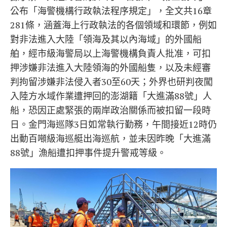
公布「海警機構行政執法程序規定」，全文共16章
281條，涵蓋海上行政執法的各個領域和環節，例如
對非法進入大陸「領海及其以內海域」的外國船
舶，經市級海警局以上海警機構負責人批准，可扣
押涉嫌非法進入大陸領海的外國船隻，以及未經審
判拘留涉嫌非法侵入者30至60天；外界也研判夜闖
入陸方水域作業遭押回的澎湖籍「大進滿88號」人
船，恐因正處緊張的兩岸政治關係而被扣留一段時
日。金門海巡隊3日如常執行勤務，午間接近12時仍
出動百噸級海巡艇出海巡航，並未因昨晚「大進滿
88號」漁船遭扣押事件提升警戒等級。