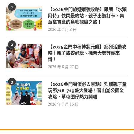
1
【2026金門旅遊最強攻略】跟著「水獺
阿特」快閃最終站，親子出遊打卡、集
章拿盲盒的島嶼探險之旅！
2026 年 7 月 8 日
2
【2025金門中秋博狀元餅】系列活動攻
略｜親子旅遊必玩、機票大獎等你來
博！
2025 年 8 月 27 日
3
【2026金門暑假必去景點】烈嶼親子童
玩節718-719盛大登場！習山湖公園全
攻略，草屯囝仔熱力開唱
2026 年 7 月 15 日