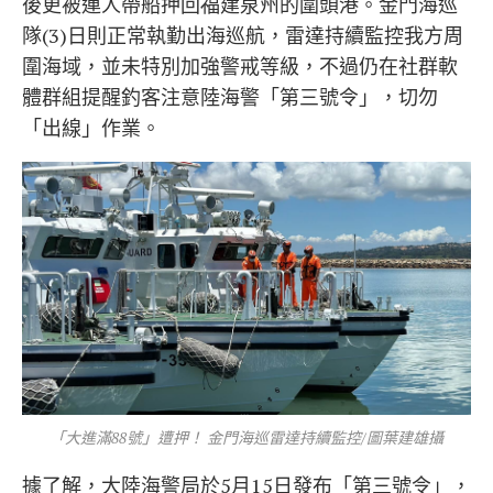
後更被連人帶船押回福建泉州的圍頭港。金門海巡
隊(3)日則正常執勤出海巡航，雷達持續監控我方周
圍海域，並未特別加強警戒等級，不過仍在社群軟
體群組提醒釣客注意陸海警「第三號令」，切勿
「出線」作業。
「大進滿88號」遭押！ 金門海巡雷達持續監控/圖葉建雄攝
據了解，大陸海警局於5月15日發布「第三號令」，