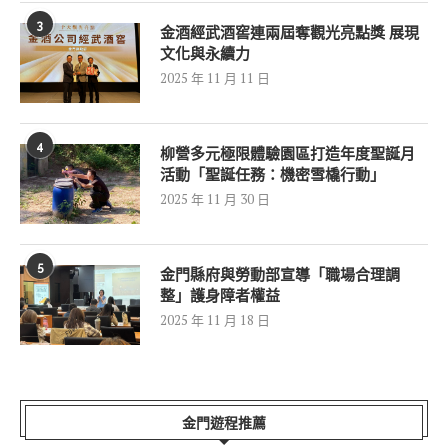
3
金酒經武酒窖連兩屆奪觀光亮點獎 展現
文化與永續力
2025 年 11 月 11 日
4
柳營多元極限體驗園區打造年度聖誕月
活動「聖誕任務：機密雪橇行動」
2025 年 11 月 30 日
5
金門縣府與勞動部宣導「職場合理調
整」護身障者權益
2025 年 11 月 18 日
金門遊程推薦