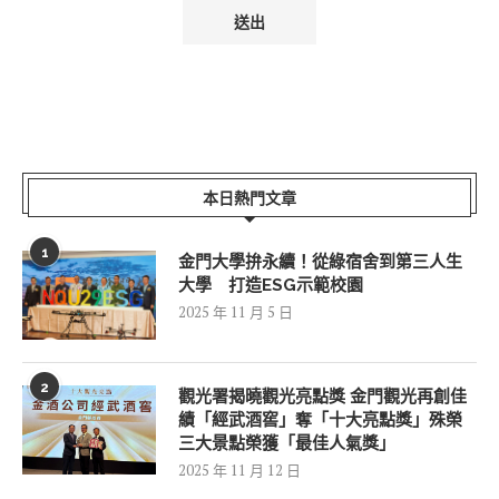
本日熱門文章
1
金門大學拚永續！從綠宿舍到第三人生
大學 打造ESG示範校園
2025 年 11 月 5 日
2
觀光署揭曉觀光亮點獎 金門觀光再創佳
績「經武酒窖」奪「十大亮點獎」殊榮
三大景點榮獲「最佳人氣獎」
2025 年 11 月 12 日