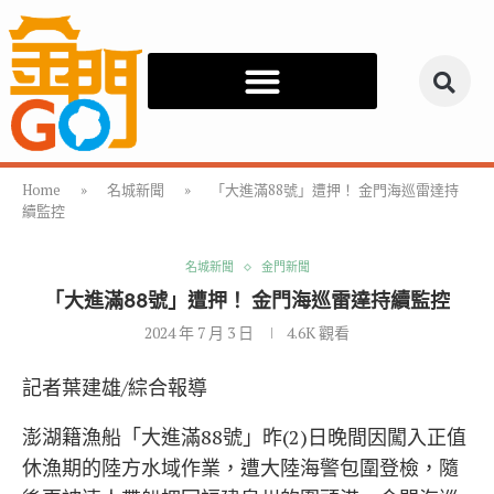
Home
»
名城新聞
»
「大進滿88號」遭押！ 金門海巡雷達持
續監控
名城新聞
金門新聞
「大進滿88號」遭押！ 金門海巡雷達持續監控
2024 年 7 月 3 日
4.6K
觀看
記者葉建雄/綜合報導
澎湖籍漁船「大進滿88號」昨(2)日晚間因闖入正值
休漁期的陸方水域作業，遭大陸海警包圍登檢，隨