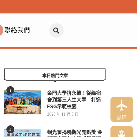
聯絡我們
本日熱門文章
1
金門大學拚永續！從綠宿
舍到第三人生大學 打造
ESG示範校園
2025 年 11 月 5 日
航班
2
觀光署揭曉觀光亮點獎 金