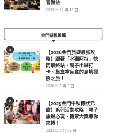
者權益
2025 年 11 月 18 日
金門遊程推薦
1
【2026金門旅遊最強攻
略】跟著「水獺阿特」快
閃最終站，親子出遊打
卡、集章拿盲盒的島嶼探
險之旅！
2026 年 7 月 8 日
2
【2025金門中秋博狀元
餅】系列活動攻略｜親子
旅遊必玩、機票大獎等你
來博！
2025 年 8 月 27 日