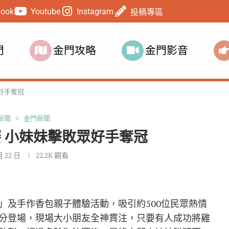
book
Youtube
Instagram
投稿專區
門
金門攻略
金門影音
好手奪冠
新聞
金門新聞
 小妹妹擊敗眾好手奪冠
月 22 日
22.2K
觀看
」及手作香包親子體驗活動，吸引約500位民眾熱情
分登場，現場大小朋友全神貫注，只要有人成功將雞