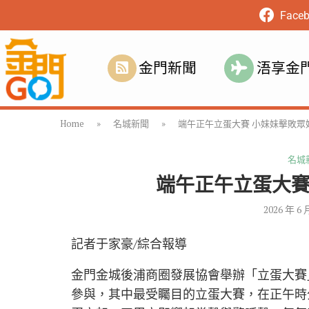
Face
金門新聞
浯享金
Home
»
名城新聞
»
端午正午立蛋大賽 小妹妹擊敗眾
名城
端午正午立蛋大賽
2026 年 6 
記者于家豪/綜合報導
金門金城後浦商圈發展協會舉辦「立蛋大賽
參與，其中最受矚目的立蛋大賽，在正午時