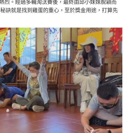
熱烈。經過多輪淘汰賽後，最終由邱小妹妹脫穎而
示，秘訣就是找到雞蛋的重心，至於獎金用途，打算先