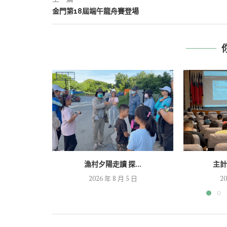
金門第18屆端午龍舟賽登場
漁村夕陽走讀 探...
主計
2026 年 8 月 5 日
20