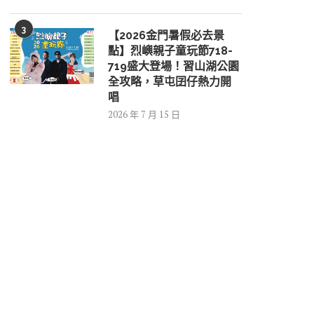
3
【2026金門暑假必去景
點】烈嶼親子童玩節718-
719盛大登場！習山湖公園
全攻略，草屯囝仔熱力開
唱
2026 年 7 月 15 日
好康報你知9月2...
中國海警再擾金門...
2026 年 8 月 5 日
2026 年 8 月 5 日