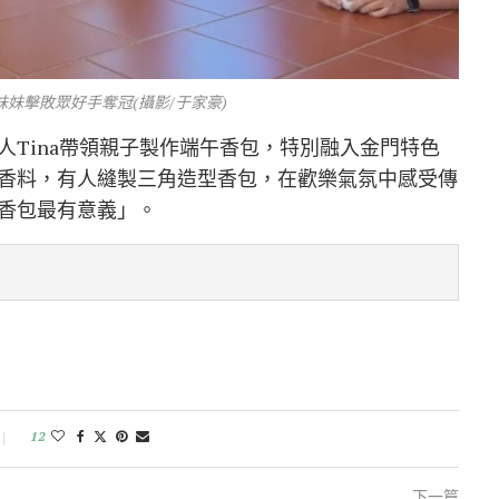
妹妹擊敗眾好手奪冠(攝影/于家豪)
Tina帶領親子製作端午香包，特別融入金門特色
香料，有人縫製三角造型香包，在歡樂氣氛中感受傳
香包最有意義」。
12
下一篇