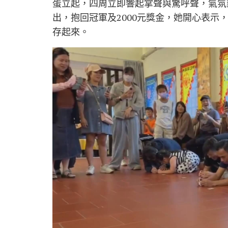
蛋立起，四周立即響起掌聲與驚呼聲，氣氛
出，抱回冠軍及2000元獎金，她開心表
存起來。