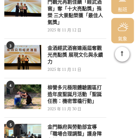
門觀光再創佳績「經武酒
窖」奪「十大亮點獎」殊
船班
榮 三大景點榮獲「最佳人
氣獎」
2025 年 11 月 12 日
氣象
3
金酒經武酒窖連兩屆奪觀
光亮點獎 展現文化與永續
力
2025 年 11 月 11 日
4
柳營多元極限體驗園區打
造年度聖誕月活動「聖誕
任務：機密雪橇行動」
2025 年 11 月 30 日
5
金門縣府與勞動部宣導
「職場合理調整」護身障