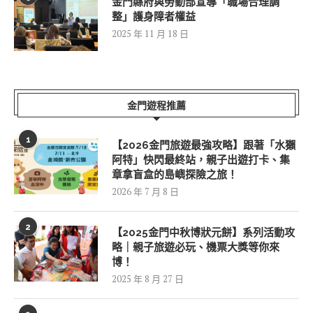
金門縣府與勞動部宣導「職場合理調
整」護身障者權益
2025 年 11 月 18 日
金門遊程推薦
1
【2026金門旅遊最強攻略】跟著「水獺
阿特」快閃最終站，親子出遊打卡、集
章拿盲盒的島嶼探險之旅！
2026 年 7 月 8 日
2
【2025金門中秋博狀元餅】系列活動攻
略｜親子旅遊必玩、機票大獎等你來
博！
2025 年 8 月 27 日