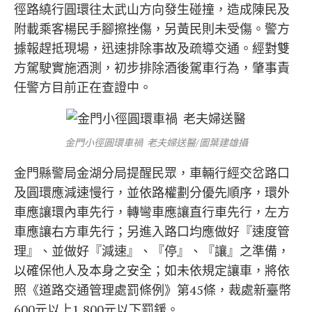
徑路繞行圓環往太武山方向發生碰撞，造成陳民及
附載乘客楊民手腳擦挫傷，另黃民則未受傷。警方
據報趕抵現場，迅速排除事故及疏導交通。經對雙
方駕駛實施酒測，初步排除酒後駕車行為，肇事責
任警方目前正在查證中。
金門小徑圓環車禍 老夫婦送醫/圖葉建雄攝
金門縣警局金湖分局提醒民眾，車輛行經交岔路口
及圓環應減速慢行，並依路權劃分優先順序，環外
車應讓環內車先行，轉彎車應讓直行車先行，左方
車應讓右方車先行；另進入路口均應做好『速度管
理』、並做好『減速』、『停』、『讓』之準備，
以確保他人及本身之安全；如未依規定讓車，將依
照《道路交通管理處罰條例》第45條，裁處新臺幣
600元以上1,800元以下罰鍰。