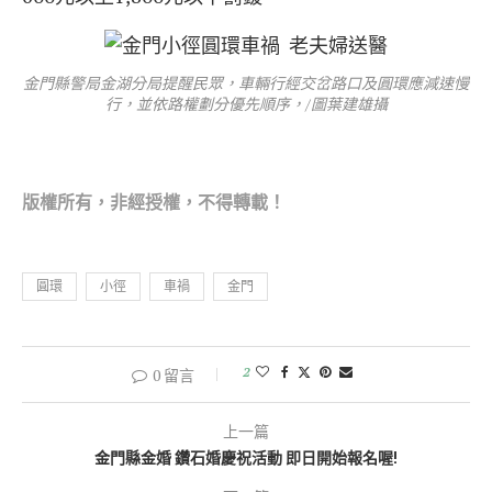
金門縣警局金湖分局提醒民眾，車輛行經交岔路口及圓環應減速慢
行，並依路權劃分優先順序，/圖葉建雄攝
版權所
有，非經授權，不得轉載！
圓環
小徑
車禍
金門
2
0 留言
上一篇
金門縣金婚 鑽石婚慶祝活動 即日開始報名喔!