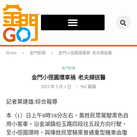
Home
»
金門新聞
»
金門小徑圓環車禍 老夫婦送醫
金門新聞
金門小徑圓環車禍 老夫婦送醫
2023 年 3 月 1 日
962
觀看
記者葉建雄/綜合報導
本（1）日上午8時38分左右，黃姓民眾駕駛黑色自
用小客車，沿金湖鎮伯玉路四段往五段方向行駛，
至小徑圓環時，與陳姓民眾騎乘普通重型機車由瓊