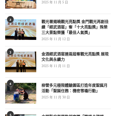
2025 年 11 月 5 日
2
觀光署揭曉觀光亮點獎 金門觀光再創佳
績「經武酒窖」奪「十大亮點獎」殊榮
三大景點榮獲「最佳人氣獎」
2025 年 11 月 12 日
3
金酒經武酒窖連兩屆奪觀光亮點獎 展現
文化與永續力
2025 年 11 月 11 日
4
柳營多元極限體驗園區打造年度聖誕月
活動「聖誕任務：機密雪橇行動」
2025 年 11 月 30 日
5