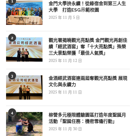
1
金門大學拚永續！從綠宿舍到第三人生
大學 打造ESG示範校園
2025 年 11 月 5 日
2
觀光署揭曉觀光亮點獎 金門觀光再創佳
績「經武酒窖」奪「十大亮點獎」殊榮
三大景點榮獲「最佳人氣獎」
2025 年 11 月 12 日
3
金酒經武酒窖連兩屆奪觀光亮點獎 展現
文化與永續力
2025 年 11 月 11 日
4
柳營多元極限體驗園區打造年度聖誕月
活動「聖誕任務：機密雪橇行動」
2025 年 11 月 30 日