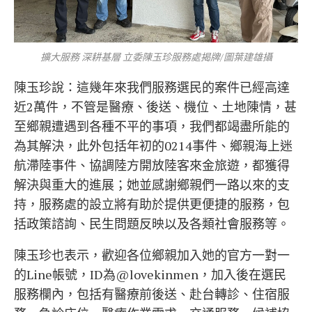
擴大服務 深耕基層 立委陳玉珍服務處揭牌/圖葉建雄攝
陳玉珍說：這幾年來我們服務選民的案件已經高達
近2萬件，不管是醫療、後送、機位、土地陳情，甚
至鄉親遭遇到各種不平的事項，我們都竭盡所能的
為其解決，此外包括年初的0214事件、鄉親海上迷
航滯陸事件、協調陸方開放陸客來金旅遊，都獲得
解決與重大的進展；她並感謝鄉親們一路以來的支
持，服務處的設立將有助於提供更便捷的服務，包
括政策諮詢、民生問題反映以及各類社會服務等。
陳玉珍也表示，歡迎各位鄉親加入她的官方一對一
的Line帳號，ID為@lovekinmen，加入後在選民
服務欄內，包括有醫療前後送、赴台轉診、住宿服