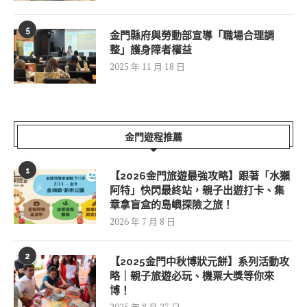
5
金門縣府與勞動部宣導「職場合理調
整」護身障者權益
2025 年 11 月 18 日
金門遊程推薦
1
【2026金門旅遊最強攻略】跟著「水獺
阿特」快閃最終站，親子出遊打卡、集
章拿盲盒的島嶼探險之旅！
2026 年 7 月 8 日
2
【2025金門中秋博狀元餅】系列活動攻
略｜親子旅遊必玩、機票大獎等你來
博！