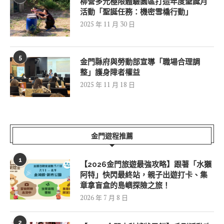
柳營多元極限體驗園區打造年度聖誕月
活動「聖誕任務：機密雪橇行動」
2025 年 11 月 30 日
5
金門縣府與勞動部宣導「職場合理調
整」護身障者權益
2025 年 11 月 18 日
金門遊程推薦
1
【2026金門旅遊最強攻略】跟著「水獺
阿特」快閃最終站，親子出遊打卡、集
章拿盲盒的島嶼探險之旅！
2026 年 7 月 8 日
2