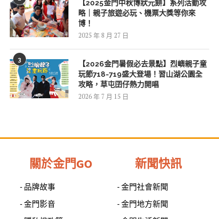
【2025金門中秋博狀元餅】系列活動攻
略｜親子旅遊必玩、機票大獎等你來
博！
2025 年 8 月 27 日
3
【2026金門暑假必去景點】烈嶼親子童
玩節718-719盛大登場！習山湖公園全
攻略，草屯囝仔熱力開唱
2026 年 7 月 15 日
關於金門GO
新聞快訊
- 品牌故事
- 金門社會新聞
- 金門影音
- 金門地方新聞