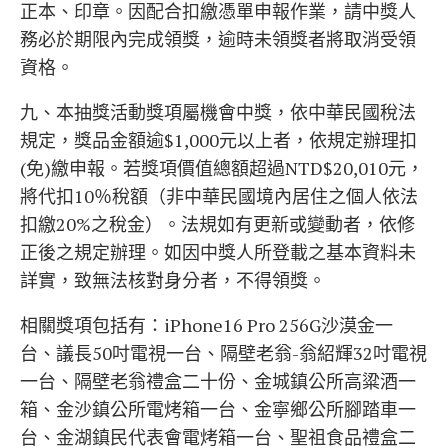
正本、印章。因配合扣繳憑單申報作業，請中獎人
務必於期限內完成領獎，逾時未領獎者將取消受領
資格。
九、本抽獎活動獎項屬機會中獎，依中華民國稅法
規定，獎品金額逾$1,000元以上者，依規定辦理扣
(免)繳申報。若獎項價值總額超過NTD$20,010元，
將代扣10％稅額（非中華民國境內居住之個人依法
扣繳20%之稅金）。法規如有更新或變動者，依修
正後之規定辦理。如因中獎人所登載之基本資料未
詳實，致無法核對身分者，不得領獎。
相關獎項包括有：iPhone16 Pro 256G沙漠金一
台、議長50吋電視一台、隔壁老翁-翁紹輝32吋電視
一台、隔壁老翁禮盒二十份、金城鎮公所高粱酒一
箱、金沙鎮公所電烤箱一台、金寧鄉公所腳踏車一
台、金湖鎮民代表會電烤箱一台、聖祖食品禮盒二