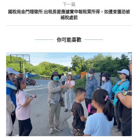
下一篇
國稅局金門稽徵所:出租房屋應據實申報租賃所得，如遭查獲恐被
補稅處罰
你可能喜歡