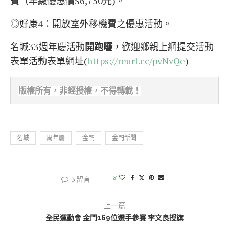
費（年繳優惠價$6,750元)。
◎好康4：開放室外移機費之優惠活動。
名城33週年慶活動
開跑囉
，歡迎鄉親上網提交活動
表單活動表單網址(
https://reurl.cc/pvNvQe
)
版權所有，非經
授權，不得轉載！
名城
周年慶
金門
金門新聞
8
3 留言
上一篇
全民運動會 金門169位選手參賽 李文良授旗