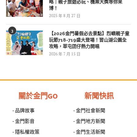
略｜親子旅遊必玩、機票大獎等你來
博！
2025 年 8 月 27 日
3
【2026金門暑假必去景點】烈嶼親子童
玩節718-719盛大登場！習山湖公園全
攻略，草屯囝仔熱力開唱
2026 年 7 月 15 日
關於金門GO
新聞快訊
- 品牌故事
- 金門社會新聞
- 金門影音
- 金門地方新聞
- 隱私權政策
- 金門生活新聞