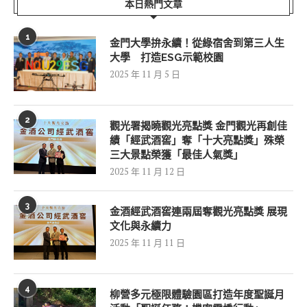
本日熱門文章
1
金門大學拚永續！從綠宿舍到第三人生
大學 打造ESG示範校園
2025 年 11 月 5 日
2
觀光署揭曉觀光亮點獎 金門觀光再創佳
績「經武酒窖」奪「十大亮點獎」殊榮
三大景點榮獲「最佳人氣獎」
2025 年 11 月 12 日
3
金酒經武酒窖連兩屆奪觀光亮點獎 展現
文化與永續力
2025 年 11 月 11 日
4
柳營多元極限體驗園區打造年度聖誕月