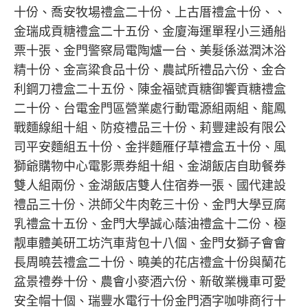
十份、喬安牧場禮盒二十份、上古厝禮盒十份、、
金瑞成貢糖禮盒二十五份、金廈海運單程小三通船
票十張、金門警察局電陶爐一台、美髮係滋潤沐浴
精十份、金高粱食品十份、農試所禮品六份、金合
利鋼刀禮盒二十五份、陳金福號貢糖御饗貢糖禮盒
二十份、台電金門區營業處行動電源組兩組、龍鳳
戰麵線組十組、防疫禮品三十份、莉豐建設有限公
司平安麵組五十份、金拌麵雁仔草禮盒五十份、風
獅爺購物中心電影票券組十組、金湖飯店自助餐券
雙人組兩份、金湖飯店雙人住宿券一張、國代建設
禮品三十份、洪師父牛肉乾三十份、金門大學豆腐
乳禮盒十五份、金門大學誠心蔭油禮盒十二份、極
靓車體美研工坊汽車背包十八個、金門女獅子會會
長周曉芸禮盒二十份、曉美的花店禮盒十份與蘭花
盆景禮券十份、農會小麥酒六份、新敬業機車可愛
安全帽十個、瑞豐水電行十份金門酒字咖啡商行十