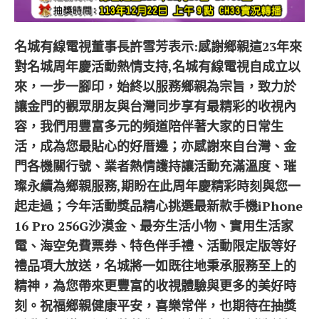
名城有線電視董事長許雪芳表示:感謝鄉親這23年來
對名城周年慶活動熱情支持,名城有線電視自成立以
來，一步一腳印，始終以服務鄉親為宗旨，致力於
讓金門的觀眾朋友與台灣同步享有最精彩的收視內
容，我們用豐富多元的頻道陪伴著大家的日常生
活，成為您最貼心的好厝邊；亦感謝來自台灣、金
門各機關行號、業者熱情護持讓活動充滿溫度、璀
璨永續為鄉親服務,期盼在此周年慶精彩時刻與您一
起走過；今年活動獎品精心挑選最新款手機
iPhone
16 Pro 256G
沙漠金
、最夯生活小物、實用生活家
電、海空免費票券、特色伴手禮、活動限定版等好
禮品項大放送，名城將一如既往地秉承服務至上的
精神，為您帶來更豐富的收視體驗與更多的美好時
刻。祝福鄉親健康平安，喜樂常伴，也期待在抽獎