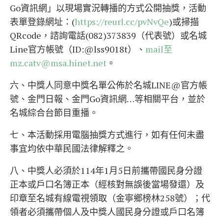
Go資訊網」以現場實況轉播的方式公開抽獎，活動
表單登錄網址：(
https://reurl.cc/pvNvQe
)或掃描
QRcode，諮詢電話(082)373839（代表號）或名城
Line官方帳號（ID:@lss9018t）、
mail至
mz.catv@msa.hinet.net
。
六、中獎人同意中獎名單公佈於名城LINE@官方帳
號、金門日報、金門Go資訊網…等相關平台，並於
名城綜合台節目重播。
七、本活動採用電腦抽獎方式進行，如有任何未盡
事宜均依中華民國法律解釋之。
八、中獎人必須於114年1月5日前攜帶國民身分證
正本或戶口名簿正本（經核對無誤後當場發還）及
印章至名城有線電視領取（金寧鄉榜林258號）；代
領者必須攜帶個人及中獎人國民身分證或戶口名簿