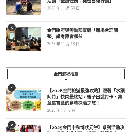
活動「聖誕任務：機密雪橇行動」
2025 年 11 月 30 日
5
金門縣府與勞動部宣導「職場合理調
整」護身障者權益
2025 年 11 月 18 日
金門遊程推薦
1
【2026金門旅遊最強攻略】跟著「水獺
阿特」快閃最終站，親子出遊打卡、集
章拿盲盒的島嶼探險之旅！
2026 年 7 月 8 日
2
【2025金門中秋博狀元餅】系列活動攻