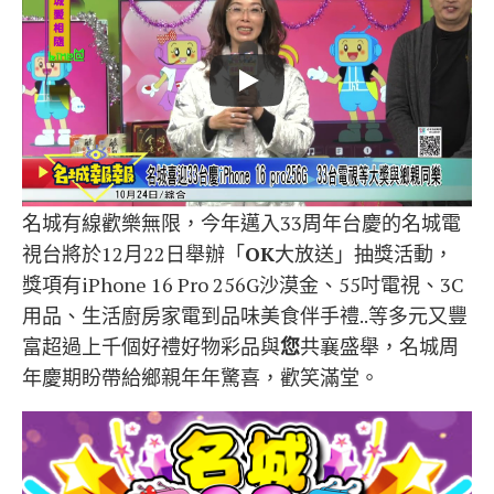
名城有線歡樂無限，今年邁入33周年台慶的名城電
視台將於12月22日舉辦「
OK
大放送」抽獎活動，
獎項有iPhone 16 Pro 256G沙漠金、55吋電視、3C
用品、生活廚房家電到品味美食伴手禮..等多元又豐
富超過上千個好禮好物彩品與
您
共襄盛舉，名城周
年慶期盼帶給鄉親年年驚喜，歡笑滿堂。