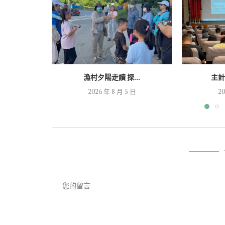
漁村夕陽走讀 探...
主計
2026 年 8 月 5 日
20