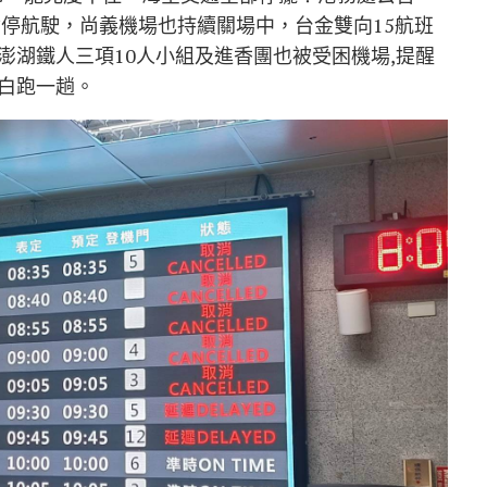
暫停航駛，尚義機場也持續關場中，台金雙向15航班
澎湖鐵人三項10人小組及進香團也被受困機場,提醒
白跑一趟。