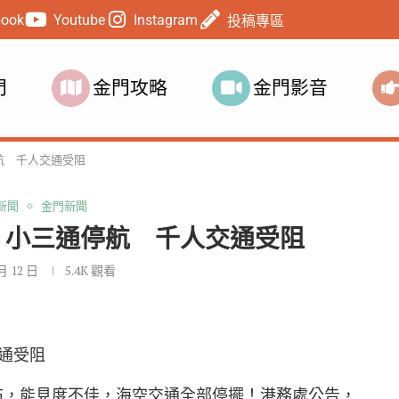
book
Youtube
Instagram
投稿專區
門
金門攻略
金門影音
航 千人交通受阻
新聞
金門新聞
、小三通停航 千人交通受阻
 月 12 日
5.4K
觀看
通受阻
密布，能見度不佳，海空交通全部停擺！港務處公告，