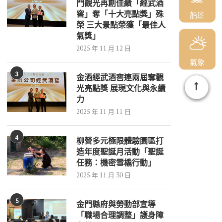
門觀光再創佳績「經武酒
窖」奪「十大亮點獎」殊
船班
榮 三大景點榮獲「最佳人
氣獎」
2025 年 11 月 12 日
氣象
3
金酒經武酒窖連兩屆奪觀
光亮點獎 展現文化與永續
力
2025 年 11 月 11 日
4
柳營多元極限體驗園區打
造年度聖誕月活動「聖誕
任務：機密雪橇行動」
2025 年 11 月 30 日
5
金門縣府與勞動部宣導
「職場合理調整」護身障