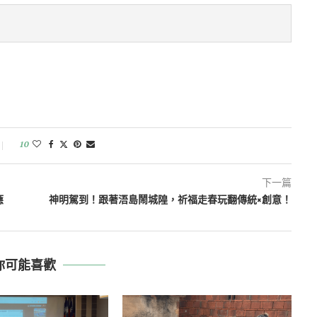
10
下一篇
應
神明駕到！跟著浯島鬧城隍，祈福走春玩翻傳統×創意！
你可能喜歡