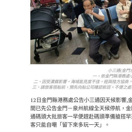
小三通(金門
一、依金門縣港務處
二、因受濃霧影響，海域能見度不佳，經與陸方協商，本日(
三、請旅客搭船前，預先向船公司確認航班。不便之處敬請
12日金門縣港務處公告小三通因天候影響,
間已先公告金門－泉州航線全天候停航，金
通碼頭大批旅客一早便趕赴碼頭準備搶搭早
客只能自嘲「留下來多玩一天」。