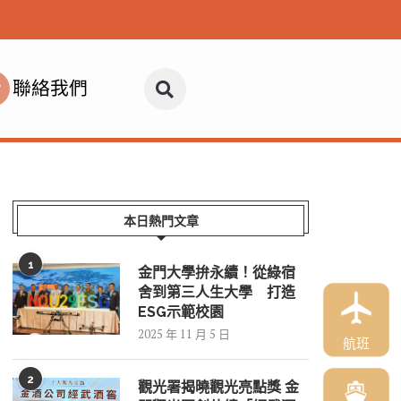
聯絡我們
本日熱門文章
1
金門大學拚永續！從綠宿
舍到第三人生大學 打造
ESG示範校園
2025 年 11 月 5 日
航班
2
觀光署揭曉觀光亮點獎 金