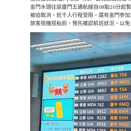
金門水頭往返廈門五通航線自08點20分起
被迫取消，近千人行程受阻，還有金門參加
旅客搭機搭船前，預先確認航班狀況，以免