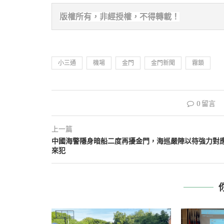
版權所有，非經
授權，不得轉載！
小三通
機場
金門
金門新聞
霧鎖
0 留言
上一篇
中國海警隱身暗船二度再擾金門，海巡嚴陣以待強力對
來犯