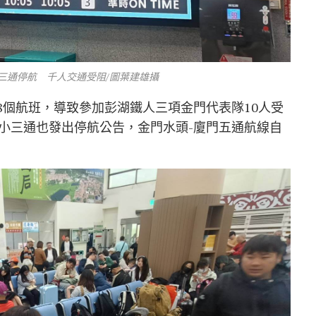
三通停航 千人交通受阻/圖葉建雄攝
消8個航班，導致參加彭湖鐵人三項金門代表隊10人受
小三通也發出停航公告，金門水頭-廈門五通航線自