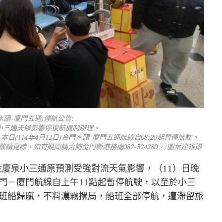
水頭-廈門五通)停航公告:
小三通天候影響停復航機制辦理。
114年4月12日)金門水頭-廈門五通航線自08:20起暫停航駛。
見諒，如有疑問請洽詢金門縣港務處082-324280。/圖葉建雄攝
金廈泉小三通原預測受強對流天氣影響，（11）日晚
門－廈門航線自上午11點起暫停航駛，以至於小三
班船歸賦，不料濃霧攪局，船班全部停航，遭滯留旅