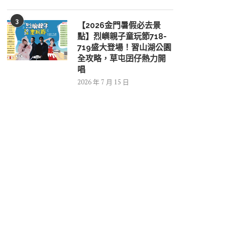
3
【2026金門暑假必去景
點】烈嶼親子童玩節718-
719盛大登場！習山湖公園
全攻略，草屯囝仔熱力開
唱
2026 年 7 月 15 日