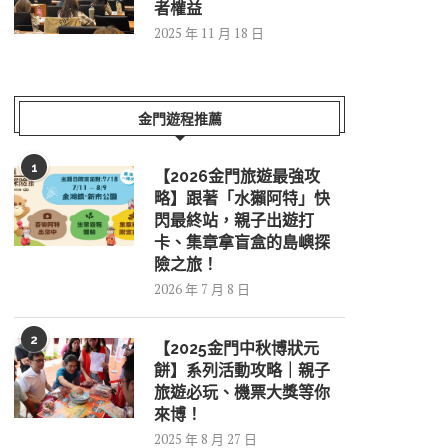
者權益
2025 年 11 月 18 日
金門遊程推薦
1
【2026金門旅遊最強攻
略】跟著「水獺阿特」快
閃最終站，親子出遊打
卡、集章拿盲盒的島嶼探
險之旅！
2026 年 7 月 8 日
2
【2025金門中秋博狀元
餅】系列活動攻略｜親子
旅遊必玩、機票大獎等你
來博！
2025 年 8 月 27 日