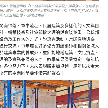
園區B05衡道堂舉辦「113級畢業設計成果展覽」開幕儀式，在建築系
題之關懷，並以建築空間呈現其解決方式，以「空白建_SPACE」為
界人士蒞臨指導。/圖葉建雄攝
閩南聚落、軍事遺址、民居建築及多樣化的人文與自
計、構築技術及社會關懷之理論與實踐並重、公私部
議題及工作坊的方式，盼透過活動，常態性地與臺
進行交流，每年培養許多優秀的建築師和相關領域人
於建築專業的養成外，並針對地域建築、文化資產、
理論及實務兼備的人才，教學成果備受肯定，每年培
在各位努力下，未來表現將更加卓越；連年以來金大
所有的畢業同學要珍惜美好聲名！