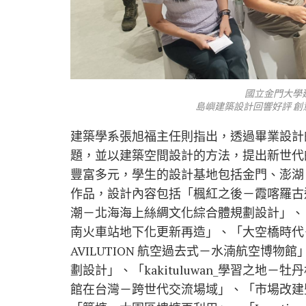
國立金門大學建
島嶼建築設計回響好評 創意
建築學系張旭福主任則指出，透過畢業設計
題，並以建築空間設計的方法，提出新世代
豐富多元，學生的設計基地包括金門、澎湖
作品，設計內容包括「楓紅之後－霞喀羅古
潮－北海海上絲綢文化綜合體規劃設計」、
南火車站地下化更新再造」、「大空橋時代－
AVILUTION 航空過去式－水湳航空博
劃設計」、「kakituluwan_學習之
館在台灣－跨世代交流場域」、「市場改建暨