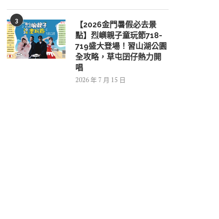
3
【2026金門暑假必去景
點】烈嶼親子童玩節718-
719盛大登場！習山湖公園
全攻略，草屯囝仔熱力開
唱
2026 年 7 月 15 日