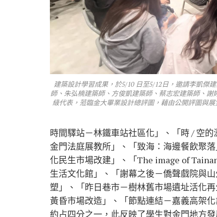
建築設計學習成果，於5/10 日至5/12日，邀請李
師、朱弘楠建築師、方俊凱建築師、蔡志宏建築師、謝
級代表，蒞臨金大畢業設計總評圖，藉由公開評圖與展
時間驛站－林鐵車站社區化」、「時 / 空
金門法庭展教所」、「致海：海邊餐飲聚落
化民生市場改建」、「The image of Ta
生活文化館」、「謝幕之後－僑聲戲院與山
塑」、「昨日巷市－樹林舊市場遺址活化再
黃昏市場改造」、「節點連結－嘉義高架化
約占四分之一，此反映了學生對金門地方發