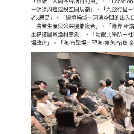
「築塘－大園區埤塘再利用」、「Location f
－明渠周邊建設空間規劃」、「九號行星－
者x居民」、「邊境場域－河濱空間的出入
－農業生產與公共機能複合」、「邊界 所
重構復國墩漁村意象」、「幼銀共學所－社區
場改建」、「漁/市聚場－習漁/食魚/惜魚