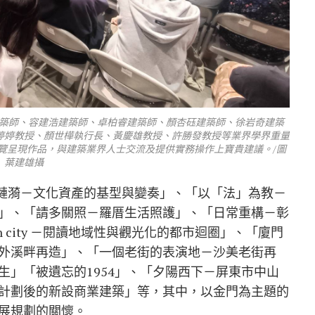
凱傑建築師、容建浩建築師、卓柏睿建築師、顏杏砡建築師、徐岩奇建築
婷婷教授、顏世樺執行長、黃慶雄教授、許勝發教授等業界學界重量
覽呈現作品，與建築業界人士交流及提供實務操作上寶貴建議。/圖
葉建雄攝
的漣漪－文化資產的基型與變奏」、「以「法」為教－
」、「請多關照－羅厝生活照護」、「日常重構－彰
inan city －閱讀地域性與觀光化的都市迴圈」、「廈門
外溪畔再造」、「一個老街的表演地－沙美老街再
生」「被遺忘的1954」、「夕陽西下－屏東市中山
計劃後的新設商業建築」等，其中，以金門為主題的
展規劃的關懷。