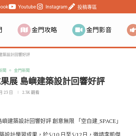
book
Youtube
Instagram
投稿專區
門
金門攻略
金門影音
建築設計回響好評
新聞
金門新聞
果展 島嶼建築設計回響好評
 月 23 日
2.3K
觀看
嶼建築設計回響好評 創意無限 「空白建_SPACE」
計學習成果，於5/10 日至5/12日，邀請李凱傑