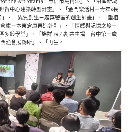
or the Art^drama－忠信市場再造」、「沿海新域
世貿中心建築轉型計畫」、「金門樂活村－青年x長
口」、「異質創生－廢棄營區的創生計畫」、「垂植
謂倉庫－本東倉庫再造計劃」、「情感與記憶之旅－
多齡學堂」、「族群 表 / 裏 共生場－台中第一廣
 金西漁會展銷所」、「再生。