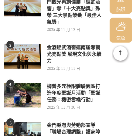
門觀光再創佳績「經武酒
窖」奪「十大亮點獎」殊
船班
榮 三大景點榮獲「最佳人
氣獎」
2025 年 11 月 12 日
氣象
3
金酒經武酒窖連兩屆奪觀
光亮點獎 展現文化與永續
力
2025 年 11 月 11 日
4
柳營多元極限體驗園區打
造年度聖誕月活動「聖誕
任務：機密雪橇行動」
2025 年 11 月 30 日
5
金門縣府與勞動部宣導
「職場合理調整」護身障