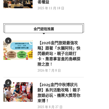
者權益
2025 年 11 月 18 日
金門遊程推薦
1
【2026金門旅遊最強攻
略】跟著「水獺阿特」快
閃最終站，親子出遊打
卡、集章拿盲盒的島嶼探
險之旅！
2026 年 7 月 8 日
2
【2025金門中秋博狀元
餅】系列活動攻略｜親子
旅遊必玩、機票大獎等你
來博！
2025 年 8 月 27 日