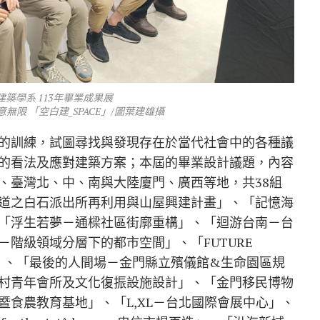
築學系 113年畢業成果展
無限 「空白建_SPACE」/圖葉建雄攝
的訓練，試圖尋找與發現存在於當代社會中的各種議
的看法及應對建築方案；本屆的畢業設計議題，內容
、臺灣北、中、南與大陸廈門、廣西等地，共38組
道之白石派出所再利用與山屋興建計畫」、「記憶海
「浮生若夢－通樑社區街廓重構」、「迴游台南－台
階級領域分層下的都市空間」、「FUTURE
物館」、「最後的人間場－金門縣立殯儀館&生命園區規
地－牡丹村青年會所及文化復振設施設計」、「金門移民博物
食農教育基地」、「L,XL－台北國際會展中心」、