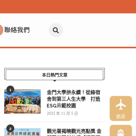
聯絡我們
本日熱門文章
1
金門大學拚永續！從綠宿
舍到第三人生大學 打造
ESG示範校園
2025 年 11 月 5 日
航班
2
觀光署揭曉觀光亮點獎 金