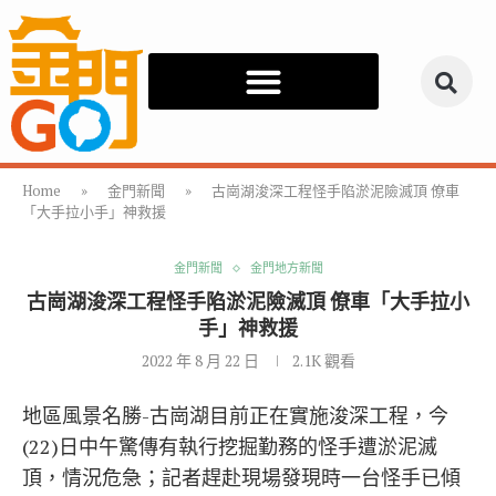
Home
»
金門新聞
»
古崗湖浚深工程怪手陷淤泥險滅頂 僚車
「大手拉小手」神救援
金門新聞
金門地方新聞
古崗湖浚深工程怪手陷淤泥險滅頂 僚車「大手拉小
手」神救援
2022 年 8 月 22 日
2.1K
觀看
地區風景名勝-古崗湖目前正在實施浚深工程，今
(22)日中午驚傳有執行挖掘勤務的怪手遭淤泥滅
頂，情況危急；記者趕赴現場發現時一台怪手已傾