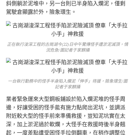
斜側躺淤泥堆中，另一台則已半身陷入爛泥，僅剩
駕駛倉顯露於外，險象環生。
正在執行浚深工程的古崗湖今(22)日中午驚傳怪手遭淤泥滅頂，情
況危急/圖記者于家麒攝
一台執行勤務中的怪手半身陷入爛泥「伸手」待援，險象環生/圖
記者于家麒攝
業者緊急運來大型鋼板鋪設於陷入爛泥堆的怪手周
邊，好讓受困的怪手能有施力點爬出泥坑，並調派
附近較大型的怪手前來準備救援，豈知泥坑實在太
深，加上淤泥過於軟爛，大怪手在救援時後半身翹
起，一度差點遭受困怪手拉倒翻車，在稍作調整位