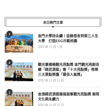
本日熱門文章
1
金門大學拚永續！從綠宿舍到第三人生
大學 打造ESG示範校園
2025 年 11 月 5 日
2
觀光署揭曉觀光亮點獎 金門觀光再創佳
績「經武酒窖」奪「十大亮點獎」殊榮
三大景點榮獲「最佳人氣獎」
2025 年 11 月 12 日
3
金酒經武酒窖連兩屆奪觀光亮點獎 展現
文化與永續力
2025 年 11 月 11 日