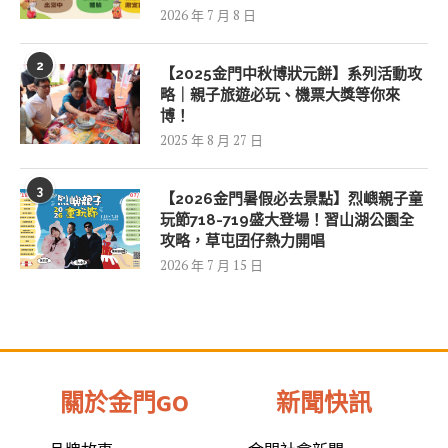
2026 年 7 月 8 日
2
【2025金門中秋博狀元餅】系列活動攻
略｜親子旅遊必玩、機票大獎等你來
博！
2025 年 8 月 27 日
3
【2026金門暑假必去景點】烈嶼親子童
玩節718-719盛大登場！習山湖公園全
攻略，草屯囝仔熱力開唱
2026 年 7 月 15 日
關於金門GO
新聞快訊