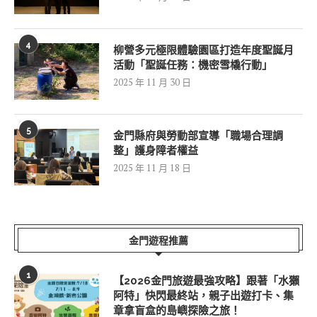
4
柳營多元極限體驗園區打造年度聖誕月
活動「聖誕任務：機密雪橇行動」
2025 年 11 月 30 日
5
金門縣府與勞動部宣導「職場合理調
整」護身障者權益
2025 年 11 月 18 日
金門遊程推薦
1
【2026金門旅遊最強攻略】跟著「水獺
阿特」快閃最終站，親子出遊打卡、集
章拿盲盒的島嶼探險之旅！