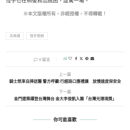
怪手也在稍後救出脫困，虛驚一場。
※本文版權所有，非經授權，不得轉載！
古崗湖
怪手受困
10
0 留言
上一篇
騎士煞車自摔送醫 警方呼籲:行經路口應禮讓 放慢速度保安全
下一篇
金門建築躍登台灣舞台 金大李俊凱入圍「台灣光環境獎」
你可能喜歡