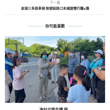
下一篇
金湖三多路車禍 無號誌路口未減速慢行釀4傷
你可能喜歡
漁村夕陽走讀 探...