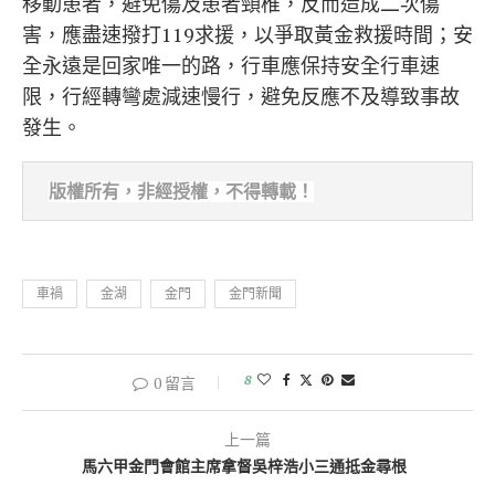
移動患者，避免傷及患者頸椎，反而造成二次傷
害，應盡速撥打119求援，以爭取黃金救援時間；安
全永遠是回家唯一的路，行車應保持安全行車速
限，行經轉彎處減速慢行，避免反應不及導致事故
發生。
版權所有，非經
授權，不得轉載！
車禍
金湖
金門
金門新聞
8
0 留言
上一篇
馬六甲金門會館主席拿督吳梓浩小三通抵金尋根