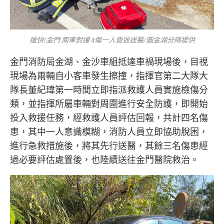
搶快!金門 兩車對撞 4傷一人昏迷送醫/圖金湖分隊提供
金門消防局金湖、金沙車組抵達車禍現場後，目視
現場為兩輛自小客車發生擦撞，指揮官第二大隊大
隊長董紀瑋第一時間立即指派救護人員實施檢傷分
類，並指揮所屬車輛對周圍進行安全防護，即開始
投入救援任務，經救護人員評估回報，共計四名傷
患，其中一人意識模糊，消防人員立即協助脫困，
進行急救措施後，將其先行送醫，其餘三名傷患經
過必要評估處置後，也陸續送往金門醫院救治。