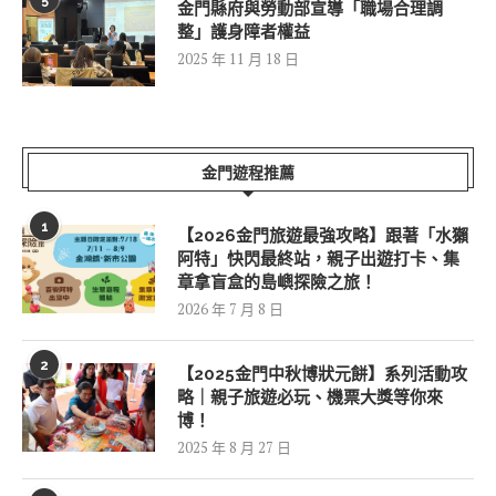
金門縣府與勞動部宣導「職場合理調
整」護身障者權益
2025 年 11 月 18 日
金門遊程推薦
1
【2026金門旅遊最強攻略】跟著「水獺
阿特」快閃最終站，親子出遊打卡、集
章拿盲盒的島嶼探險之旅！
2026 年 7 月 8 日
2
【2025金門中秋博狀元餅】系列活動攻
略｜親子旅遊必玩、機票大獎等你來
博！
2025 年 8 月 27 日