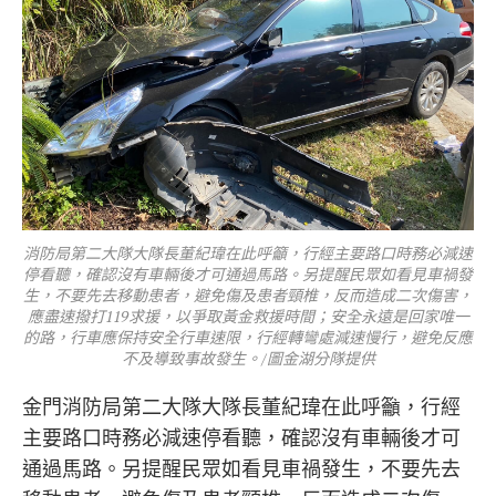
消防局第二大隊大隊長董紀瑋在此呼籲，行經主要路口時務必減速
停看聽，確認沒有車輛後才可通過馬路。另提醒民眾如看見車禍發
生，不要先去移動患者，避免傷及患者頸椎，反而造成二次傷害，
應盡速撥打119求援，以爭取黃金救援時間；安全永遠是回家唯一
的路，行車應保持安全行車速限，行經轉彎處減速慢行，避免反應
不及導致事故發生。/圖金湖分隊提供
金門消防局第二大隊大隊長董紀瑋在此呼籲，行經
主要路口時務必減速停看聽，確認沒有車輛後才可
通過馬路。另提醒民眾如看見車禍發生，不要先去