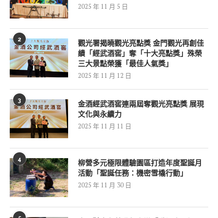
2025 年 11 月 5 日
2
觀光署揭曉觀光亮點獎 金門觀光再創佳
績「經武酒窖」奪「十大亮點獎」殊榮
三大景點榮獲「最佳人氣獎」
2025 年 11 月 12 日
3
金酒經武酒窖連兩屆奪觀光亮點獎 展現
文化與永續力
2025 年 11 月 11 日
4
柳營多元極限體驗園區打造年度聖誕月
活動「聖誕任務：機密雪橇行動」
2025 年 11 月 30 日
5