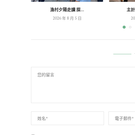
漁村夕陽走讀 探...
主計
2026 年 8 月 5 日
20