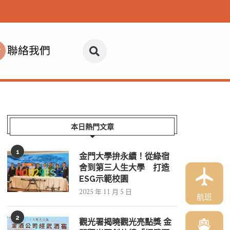
聯絡我們
本日熱門文章
1
金門大學拚永續！從綠宿
舍到第三人生大學 打造
ESG示範校園
2025 年 11 月 5 日
航班
2
觀光署揭曉觀光亮點獎 金