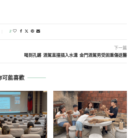
2
下一篇
喝到孔鏘 酒駕直撞插入水溝 金門酒駕男受困重傷送醫
你可能喜歡