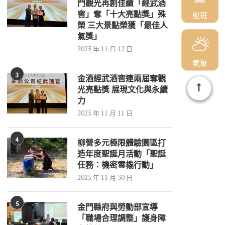
門觀光再創佳績「經武酒
窖」奪「十大亮點獎」殊
船班
榮 三大景點榮獲「最佳人
氣獎」
2025 年 11 月 12 日
氣象
3
金酒經武酒窖連兩屆奪觀
光亮點獎 展現文化與永續
力
2025 年 11 月 11 日
4
柳營多元極限體驗園區打
造年度聖誕月活動「聖誕
任務：機密雪橇行動」
2025 年 11 月 30 日
5
金門縣府與勞動部宣導
「職場合理調整」護身障