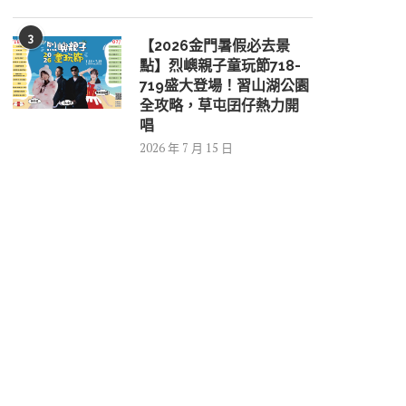
3
【2026金門暑假必去景
點】烈嶼親子童玩節718-
719盛大登場！習山湖公園
全攻略，草屯囝仔熱力開
唱
2026 年 7 月 15 日