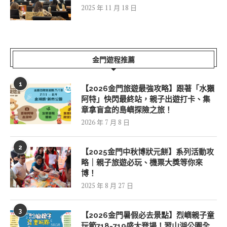
2025 年 11 月 18 日
金門遊程推薦
1
【2026金門旅遊最強攻略】跟著「水獺
阿特」快閃最終站，親子出遊打卡、集
章拿盲盒的島嶼探險之旅！
2026 年 7 月 8 日
2
【2025金門中秋博狀元餅】系列活動攻
略｜親子旅遊必玩、機票大獎等你來
博！
2025 年 8 月 27 日
3
【2026金門暑假必去景點】烈嶼親子童
玩節718-719盛大登場！習山湖公園全