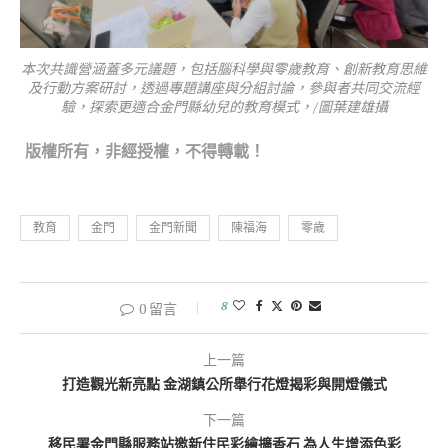
本次共識營涵蓋多元議題，包括腦科學與零歲教育、創新教育思維
及行動方案研討，透過專題講座與分組討論，參與者共同交流經
驗，探索更適合金門縣幼兒的教育模式，/圖葉建雄攝
版權所有，非經
授權，不得轉載！
教育
金門
金門新聞
陳福海
零歲
8
0 留言
上一篇
打造觀光新亮點 金湖鎮公所舉行花燈揭彩與開燈儀式
下一篇
移民署金門縣服務站邀新住民彩繪擴香石 為人生增添色彩