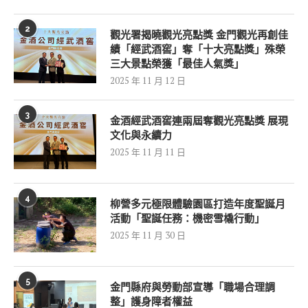
2
觀光署揭曉觀光亮點獎 金門觀光再創佳
績「經武酒窖」奪「十大亮點獎」殊榮
三大景點榮獲「最佳人氣獎」
2025 年 11 月 12 日
3
金酒經武酒窖連兩屆奪觀光亮點獎 展現
文化與永續力
2025 年 11 月 11 日
4
柳營多元極限體驗園區打造年度聖誕月
活動「聖誕任務：機密雪橇行動」
2025 年 11 月 30 日
5
金門縣府與勞動部宣導「職場合理調
整」護身障者權益