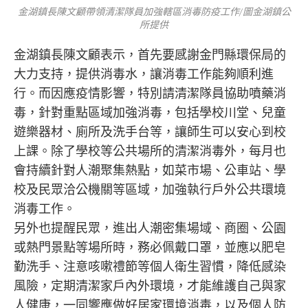
金湖鎮長陳文顧帶領清潔隊員加強轄區消毒防疫工作/圖金湖鎮公
所提供
金湖鎮長陳文顧表示，首先要感謝金門縣環保局的
大力支持，提供消毒水，讓消毒工作能夠順利進
行。而因應疫情影響，特別請清潔隊員協助噴藥消
毒，針對重點區域加強消毒，包括學校川堂、兒童
遊樂器材、廁所及洗手台等，讓師生可以安心到校
上課。除了學校等公共場所的清潔消毒外，每月也
會持續針對人潮聚集熱點，如菜市場、公車站、學
校及民眾洽公機關等區域，加強執行戶外公共環境
消毒工作。
另外也提醒民眾，進出人潮密集場域、商圈、公園
或熱門景點等場所時，務必佩戴口罩，並應以肥皂
勤洗手、注意咳嗽禮節等個人衛生習慣，降低感染
風險，定期清潔家戶內外環境，才能維護自己與家
人健康，一同響應做好居家環境消毒，以及個人防