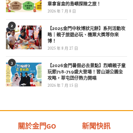
章拿盲盒的島嶼探險之旅！
2026 年 7 月 8 日
2
【2025金門中秋博狀元餅】系列活動攻
略｜親子旅遊必玩、機票大獎等你來
博！
2025 年 8 月 27 日
3
【2026金門暑假必去景點】烈嶼親子童
玩節718-719盛大登場！習山湖公園全
攻略，草屯囝仔熱力開唱
2026 年 7 月 15 日
關於金門GO
新聞快訊