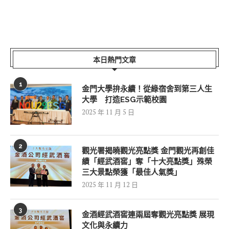
本日熱門文章
1
金門大學拚永續！從綠宿舍到第三人生
大學 打造ESG示範校園
2025 年 11 月 5 日
2
觀光署揭曉觀光亮點獎 金門觀光再創佳
績「經武酒窖」奪「十大亮點獎」殊榮
三大景點榮獲「最佳人氣獎」
2025 年 11 月 12 日
3
金酒經武酒窖連兩屆奪觀光亮點獎 展現
文化與永續力