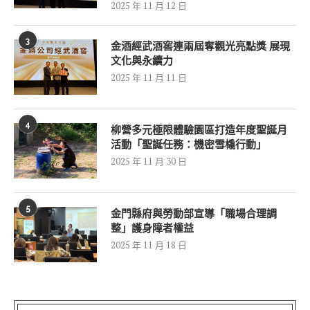
2025 年 11 月 12 日
3
金酒經武酒窖連兩屆奪觀光亮點獎 展現
文化與永續力
2025 年 11 月 11 日
4
柳營多元極限體驗園區打造年度聖誕月
活動「聖誕任務：機密雪橇行動」
2025 年 11 月 30 日
5
金門縣府與勞動部宣導「職場合理調
整」護身障者權益
2025 年 11 月 18 日