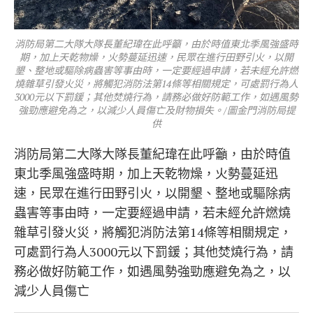
消防局第二大隊大隊長董紀瑋在此呼籲，由於時值東北季風強盛時
期，加上天乾物燥，火勢蔓延迅速，民眾在進行田野引火，以開
墾、整地或驅除病蟲害等事由時，一定要經過申請，若未經允許燃
燒雜草引發火災，將觸犯消防法第14條等相關規定，可處罰行為人
3000元以下罰鍰；其他焚燒行為，請務必做好防範工作，如遇風勢
強勁應避免為之，以減少人員傷亡及財物損失。/圖金門消防局提
供
消防局第二大隊大隊長董紀瑋在此呼籲，由於時值
東北季風強盛時期，加上天乾物燥，火勢蔓延迅
速，民眾在進行田野引火，以開墾、整地或驅除病
蟲害等事由時，一定要經過申請，若未經允許燃燒
雜草引發火災，將觸犯消防法第14條等相關規定，
可處罰行為人3000元以下罰鍰；其他焚燒行為，請
務必做好防範工作，如遇風勢強勁應避免為之，以
減少人員傷亡