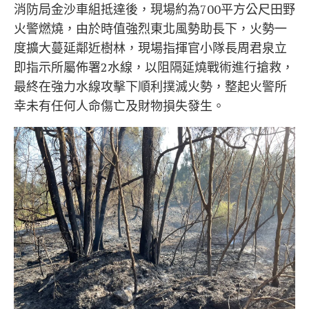
消防局金沙車組抵達後，現場約為700平方公尺田野
火警燃燒，由於時值強烈東北風勢助長下，火勢一
度擴大蔓延鄰近樹林，現場指揮官小隊長周君泉立
即指示所屬佈署2水線，以阻隔延燒戰術進行搶救，
最終在強力水線攻擊下順利撲滅火勢，整起火警所
幸未有任何人命傷亡及財物損失發生。