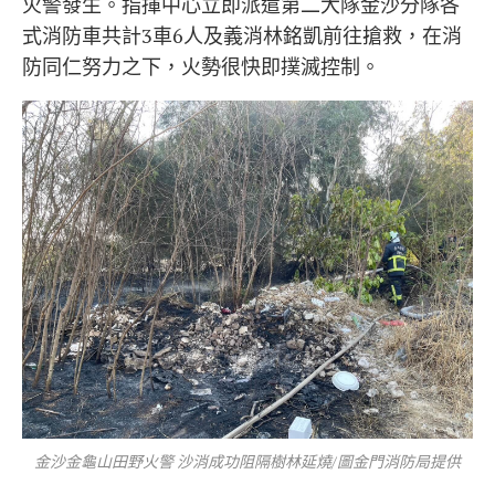
火警發生。指揮中心立即派遣第二大隊金沙分隊各
式消防車共計3車6人及義消林銘凱前往搶救，在消
防同仁努力之下，火勢很快即撲滅控制。
金沙金龜山田野火警 沙消成功阻隔樹林延燒/圖金門消防局提供