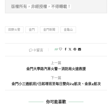
版權所有，非經
授權，不得轉載！
田野火警
金門
金門新聞
金龜山
10
0 留言
上一篇
金門大學路汽車火警－消防局火速救援
下一篇
金門小三通航班7日起增班至每日雙向24航次、金泉4航次
你可能喜歡