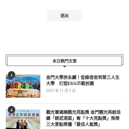
本日熱門文章
1
金門大學拚永續！從綠宿舍到第三人生
大學 打造ESG示範校園
2025 年 11 月 5 日
2
觀光署揭曉觀光亮點獎 金門觀光再創佳
績「經武酒窖」奪「十大亮點獎」殊榮
三大景點榮獲「最佳人氣獎」