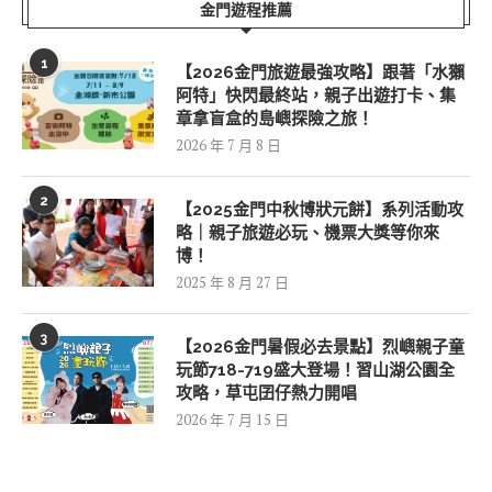
金門遊程推薦
1
【2026金門旅遊最強攻略】跟著「水獺
阿特」快閃最終站，親子出遊打卡、集
章拿盲盒的島嶼探險之旅！
2026 年 7 月 8 日
2
【2025金門中秋博狀元餅】系列活動攻
略｜親子旅遊必玩、機票大獎等你來
博！
2025 年 8 月 27 日
3
【2026金門暑假必去景點】烈嶼親子童
玩節718-719盛大登場！習山湖公園全
攻略，草屯囝仔熱力開唱
2026 年 7 月 15 日