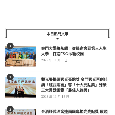
本日熱門文章
1
金門大學拚永續！從綠宿舍到第三人生
大學 打造ESG示範校園
2025 年 11 月 5 日
2
觀光署揭曉觀光亮點獎 金門觀光再創佳
績「經武酒窖」奪「十大亮點獎」殊榮
三大景點榮獲「最佳人氣獎」
2025 年 11 月 12 日
3
金酒經武酒窖連兩屆奪觀光亮點獎 展現