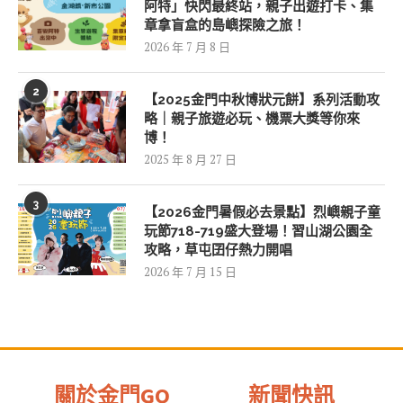
阿特」快閃最終站，親子出遊打卡、集
章拿盲盒的島嶼探險之旅！
2026 年 7 月 8 日
2
【2025金門中秋博狀元餅】系列活動攻
略｜親子旅遊必玩、機票大獎等你來
博！
2025 年 8 月 27 日
3
【2026金門暑假必去景點】烈嶼親子童
玩節718-719盛大登場！習山湖公園全
攻略，草屯囝仔熱力開唱
2026 年 7 月 15 日
關於金門GO
新聞快訊