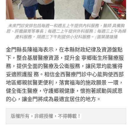
未來門診安排包括每週一和週五上午提供內科服務，醫師 具備胸
腔、肝膽腸胃等專長；每週二上午提供外科服務；每週三上午為婦
產科服務， 隔週三下午則提供小兒科服務。 /圖葉建雄攝
金門縣長陳福海表示，在本縣財政紀律及資源盤點
下，整合基層醫療資源，提升金 寧鄉衛生所醫療服
務，提供全面的醫療及公衛服務，讓民眾均能獲得
妥適照護服 務。相信金西醫療門診中心能夠使西部
地區鄉親就醫更便利，落實福海的施政願景 一環，
健全衛生醫療，守護鄉親健康，懷抱著感動與感恩
的心，讓金門將成為最適宜居住的地方。
版權所有，非經
授權，不得轉載！