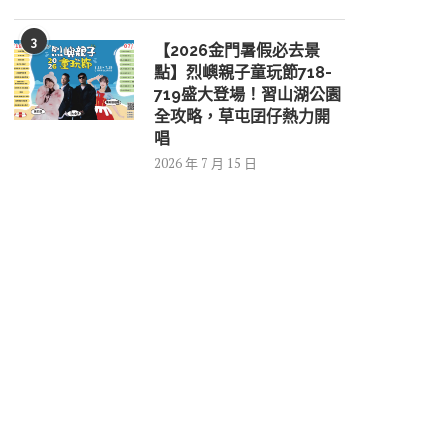
3
【2026金門暑假必去景
點】烈嶼親子童玩節718-
719盛大登場！習山湖公園
全攻略，草屯囝仔熱力開
唱
2026 年 7 月 15 日
好康報你知9月2...
中國海警再擾金門...
2026 年 8 月 5 日
2026 年 8 月 5 日