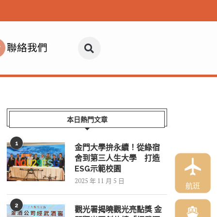
聯絡我們
本日熱門文章
1
金門大學拚永續！從綠宿
舍到第三人生大學 打造
ESG示範校園
2025 年 11 月 5 日
航班
2
觀光署揭曉觀光亮點獎 金