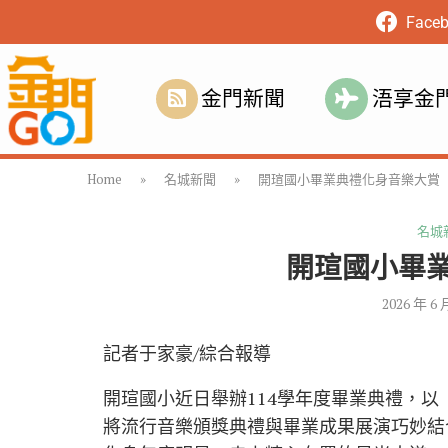
Face
金門新聞
浯享金
Home
»
名城新聞
»
開瑄國小畢業典禮化身音樂大賞
名城
開瑄國小畢
2026 年 6 
記者于家豪/綜合報導
開瑄國小近日舉辦114學年度畢業典禮，以「
將流行音樂頒獎典禮與畢業成果展演巧妙結