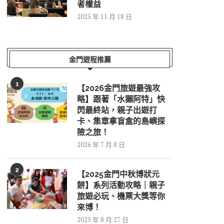
者權益
2025 年 11 月 18 日
金門遊程推薦
1
【2026金門旅遊最強攻
略】跟著「水獺阿特」快
閃最終站，親子出遊打
卡、集章拿盲盒的島嶼探
險之旅！
2026 年 7 月 8 日
2
【2025金門中秋博狀元
餅】系列活動攻略｜親子
旅遊必玩、機票大獎等你
來博！
2025 年 8 月 27 日