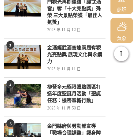
門觀光再創佳績「經武酒
窖」奪「十大亮點獎」殊
船班
榮 三大景點榮獲「最佳人
氣獎」
2025 年 11 月 12 日
氣象
3
金酒經武酒窖連兩屆奪觀
光亮點獎 展現文化與永續
力
2025 年 11 月 11 日
4
柳營多元極限體驗園區打
造年度聖誕月活動「聖誕
任務：機密雪橇行動」
2025 年 11 月 30 日
5
金門縣府與勞動部宣導
「職場合理調整」護身障