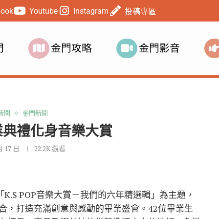
book
Youtube
Instagram
投稿專區
門
金門攻略
金門影音
新聞
金門新聞
業典禮化身音樂大賞
月 17 日
22.2K
觀看
K.S POP音樂大賞－我們的六年精選輯」為主題，
合，打造充滿創意與感動的畢業盛會。42位畢業生