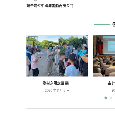
端午前夕中國海警船再擾金門
漁村夕陽走讀 探...
主計
2026 年 8 月 5 日
20