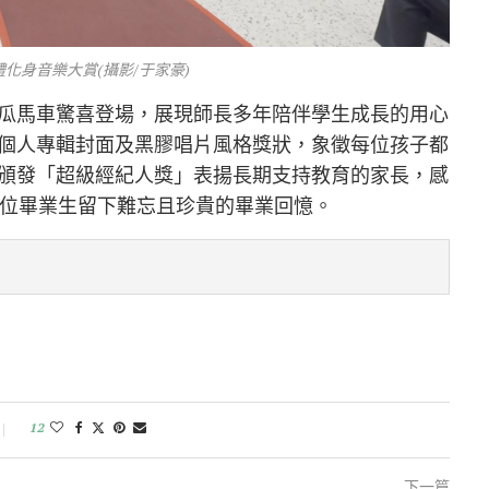
化身音樂大賞(攝影/于家豪)
瓜馬車驚喜登場，展現師長多年陪伴學生成長的用心
個人專輯封面及黑膠唱片風格獎狀，象徵每位孩子都
頒發「超級經紀人獎」表揚長期支持教育的家長，感
2位畢業生留下難忘且珍貴的畢業回憶。
12
下一篇