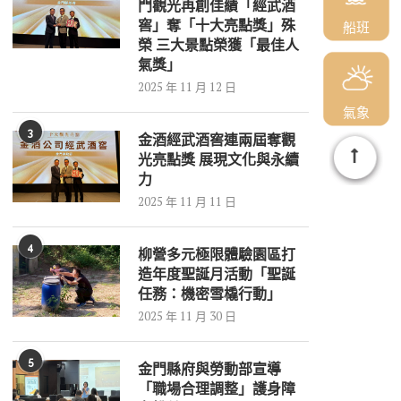
門觀光再創佳績「經武酒
窖」奪「十大亮點獎」殊
船班
榮 三大景點榮獲「最佳人
氣獎」
2025 年 11 月 12 日
氣象
3
金酒經武酒窖連兩屆奪觀
光亮點獎 展現文化與永續
力
2025 年 11 月 11 日
4
柳營多元極限體驗園區打
造年度聖誕月活動「聖誕
任務：機密雪橇行動」
2025 年 11 月 30 日
5
金門縣府與勞動部宣導
「職場合理調整」護身障