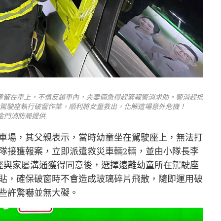
童留在車上，不慎反鎖車內，夫妻倆急得趕緊報警消求助。警消趕抵
駕駛座執行破窗作業，順利將女童救出，化解這場意外危機！
圖金門消防局提供
車場，其父親表示，當時幼童坐在駕駛座上，無法打
隊接獲報案，立即派遣救災車輛2輛，並由小隊長李
經與家屬溝通獲得同意後，選擇遠離幼童所在駕駛座
貼，確保破窗時不會造成玻璃碎片飛散，隨即運用破
些許驚嚇並無大礙。