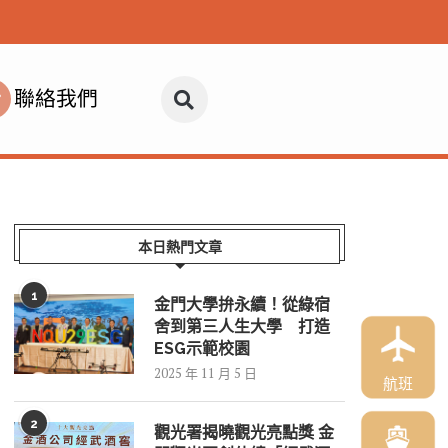
聯絡我們
本日熱門文章
1
金門大學拚永續！從綠宿
舍到第三人生大學 打造
ESG示範校園
2025 年 11 月 5 日
航班
2
觀光署揭曉觀光亮點獎 金