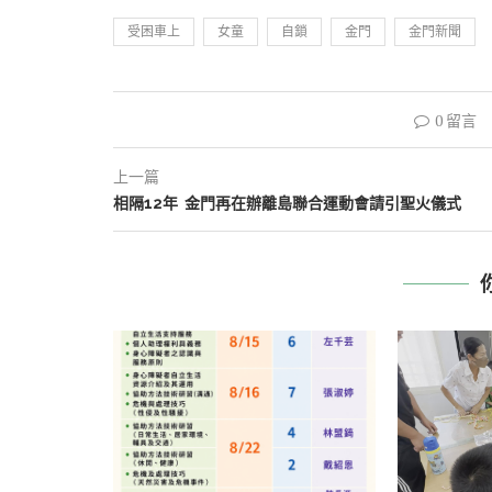
受困車上
女童
自鎖
金門
金門新聞
0 留言
上一篇
相隔12年 金門再在辦離島聯合運動會請引聖火儀式