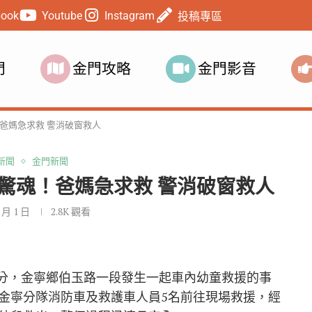
book
Youtube
Instagram
投稿專區
門
金門攻略
金門影音
爸媽急求救 警消破窗救人
新聞
金門新聞
驚魂！爸媽急求救 警消破窗救人
0 月 1 日
2.8K
觀看
時27分，金寧鄉伯玉路一段發生一起車內幼童救援的事
金寧分隊消防車及救護車人員5名前往現場救援，經