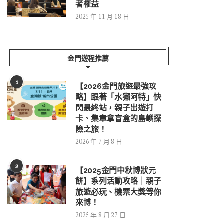
者權益
2025 年 11 月 18 日
金門遊程推薦
1
【2026金門旅遊最強攻
略】跟著「水獺阿特」快
閃最終站，親子出遊打
卡、集章拿盲盒的島嶼探
險之旅！
2026 年 7 月 8 日
2
【2025金門中秋博狀元
餅】系列活動攻略｜親子
旅遊必玩、機票大獎等你
來博！
2025 年 8 月 27 日