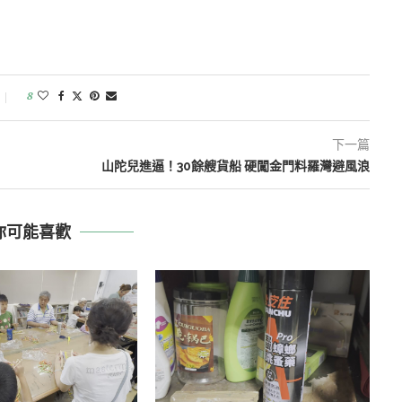
8
下一篇
山陀兒進逼！30餘艘貨船 硬闖金門料羅灣避風浪
你可能喜歡