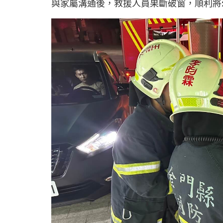
與家屬溝通後，救援人員果斷破窗，順利將