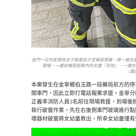
金門一位外配葉姓女子颱風前夕至藥局買藥，將一歲女
現場，一邊安撫受困車內的女童「別怕」，一邊在
/
本案發生在金寧鄉伯玉路一段藥局前方的停
開車門，因此立即打電話報案求援。金寧分
正義率消防人員5名前往現場救援，到場後
執行破窗作業，先在右後側車門玻璃進行黏
壞器材破窗將女幼童救出，所幸女幼童僅有