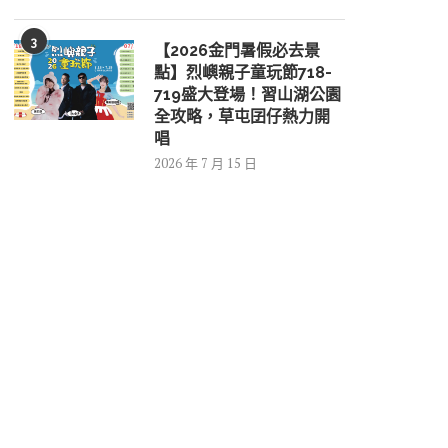
3
【2026金門暑假必去景
點】烈嶼親子童玩節718-
719盛大登場！習山湖公園
全攻略，草屯囝仔熱力開
唱
2026 年 7 月 15 日