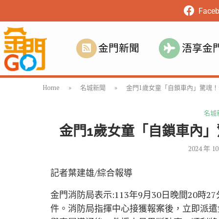
Face
金門新聞
浯享金
Home
»
名城新聞
»
金門1歲女童「自鎖車內」驚魂！
名城
金門1歲女童「自鎖車內」
2024 年 1
記者葉建雄/綜合報導
金門消防局表示:113年9月30日晚間20
件。消防局指揮中心接獲報案後，立即派遣