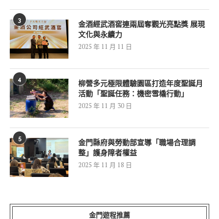
3
金酒經武酒窖連兩屆奪觀光亮點獎 展現
文化與永續力
2025 年 11 月 11 日
4
柳營多元極限體驗園區打造年度聖誕月
活動「聖誕任務：機密雪橇行動」
2025 年 11 月 30 日
5
金門縣府與勞動部宣導「職場合理調
整」護身障者權益
2025 年 11 月 18 日
金門遊程推薦