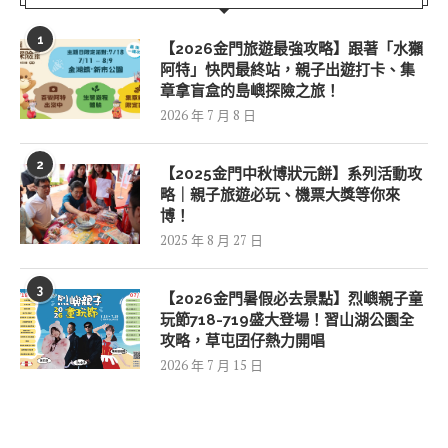
1
【2026金門旅遊最強攻略】跟著「水獺
阿特」快閃最終站，親子出遊打卡、集
章拿盲盒的島嶼探險之旅！
2026 年 7 月 8 日
2
【2025金門中秋博狀元餅】系列活動攻
略｜親子旅遊必玩、機票大獎等你來
博！
2025 年 8 月 27 日
3
【2026金門暑假必去景點】烈嶼親子童
玩節718-719盛大登場！習山湖公園全
攻略，草屯囝仔熱力開唱
2026 年 7 月 15 日