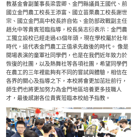
教基金會副董事長梁雲卿、金門縣議員王國代、前
國立金門農工校長王添富、國立苗栗農工校長謝世
宗、國立金門高中校長許自佑、金防部政戰副主任
趙允中等貴賓蒞臨指導，校長吳志衍表示：金門農
工獨立設校已經走過43個年頭，現在學校屬於壯年
時代，這代表金門農工正值承先啟後的時代。 像是
開場表演的童軍社同學們，也是在我們近年致力於
恢復的社團，以及熱舞社等各項社團，希望同學們
在農工的三年裡能夠有不同的嘗試與體驗，相信在
各界的關心及指導之下，本校將會更加茁壯前行，
師生們也將更加努力為金門地區培養更多技職人
才，最後感謝各位貴賓蒞臨本校給予指教。