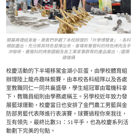
開幕典禮結束後，貴賓們參觀了本校辦理的「升學博覽會」，各科
精銳盡出，充分將其特色發揮出來，會場有餐管科的特色烤肉及手
沖咖啡、養殖科的烤泰國蝦及各工業家事群等的產品展出，/圖葉
建雄攝
校慶活動的下半場移駕金湖小巨蛋，由學校體育組
辦理陸上龍舟趣味競賽，由本校各科組隊以及各處
室教職同仁一同共襄盛舉，學生組冠軍由電機科拿
下，教職員組則由學務處稱王。另學校近年致力發
展籃球運動，校慶當日也安排了金門農工男籃與金
防部男籃代表隊進行表演賽，球賽過程你來我往，
互有領先，最終比數51：51平手，也為校慶系列活
動劃下完美的句點。