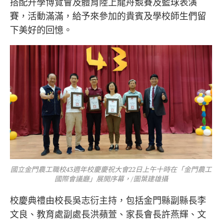
搭配升學博覽會及體育陸上龍舟競賽及籃球表演
賽，活動滿滿，給予來參加的貴賓及學校師生們留
下美好的回憶。
國立金門農工職校43週年校慶慶祝大會22日上午十時在「金門農工
國際會議廳」展開序幕，/圖葉建雄攝
校慶典禮由校長吳志衍主持，包括金門縣副縣長李
文良、教育處副處長洪蘋萱、家長會長許燕輝、文