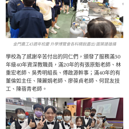
金門農工43週年校慶 升學博覽會各科精銳盡出/圖葉建雄攝
學校為了感謝辛苦付出的同仁們，頒發了服務滿30
年級40年資深教職員，滿20年的有張原魁老師、林
重宏老師、吳秀明組長、傅啟源幹事；滿40年的有
董倫如主任、陳麗娟老師、廖葆貞老師、何昆友技
工、陳蓓青老師。