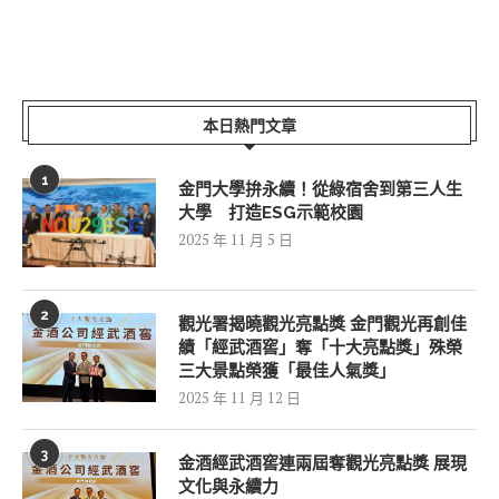
本日熱門文章
1
金門大學拚永續！從綠宿舍到第三人生
大學 打造ESG示範校園
2025 年 11 月 5 日
2
觀光署揭曉觀光亮點獎 金門觀光再創佳
績「經武酒窖」奪「十大亮點獎」殊榮
三大景點榮獲「最佳人氣獎」
2025 年 11 月 12 日
3
金酒經武酒窖連兩屆奪觀光亮點獎 展現
文化與永續力