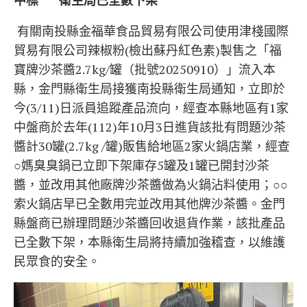
中標 衛生局已全數下架
有關南投縣金福華食品貿易有限公司使用津棧國際
貿易有限公司辣椒粉(檢出蘇丹紅色素)製售之「福
寶牌沙茶醬2.7kg/罐（批號20250910）」流入本
縣，金門縣衛生局接獲南投縣衛生局通知，立即於
今(3/11)日派員追蹤產品流向，經查本縣地區有1家
中盤商於去年(112)年10月3日進貨該批有問題沙茶
醬計30罐(2.7kg /罐)販售給地區2家火鍋店業，經查
○媽臭臭鍋已立即下架庫存5罐及1罐已開封沙茶
醬，並改用其他廠牌沙茶醬做為火鍋沾料使用；○○
索火鍋店早已全數用完並改用其他牌沙茶醬。金門
縣盤商已辦理問題沙茶醬回收退貨作業，該批產品
已全數下架，本縣衛生局將持續加強稽查，以維護
民眾食的安全。