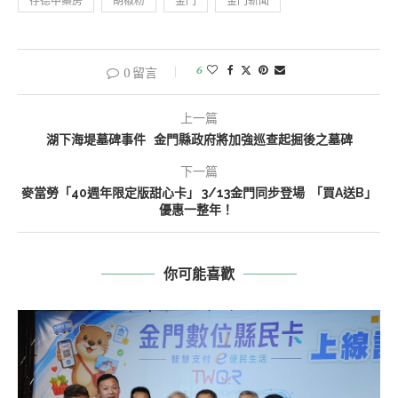
存德中藥房
胡椒粉
金門
金門新聞
6
0 留言
上一篇
湖下海堤墓碑事件 金門縣政府將加強巡查起掘後之墓碑
下一篇
麥當勞「40週年限定版甜心卡」 3/13金門同步登場 「買A送B」
優惠一整年！
你可能喜歡