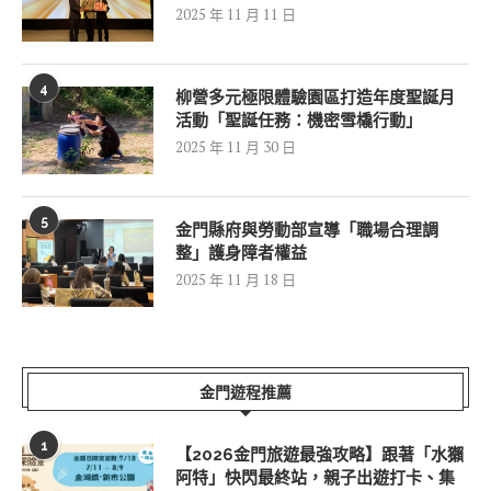
2025 年 11 月 11 日
4
柳營多元極限體驗園區打造年度聖誕月
活動「聖誕任務：機密雪橇行動」
2025 年 11 月 30 日
5
金門縣府與勞動部宣導「職場合理調
整」護身障者權益
2025 年 11 月 18 日
金門遊程推薦
1
【2026金門旅遊最強攻略】跟著「水獺
阿特」快閃最終站，親子出遊打卡、集