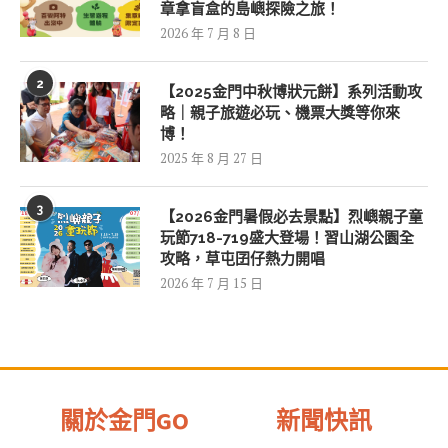
章拿盲盒的島嶼探險之旅！
2026 年 7 月 8 日
2
【2025金門中秋博狀元餅】系列活動攻
略｜親子旅遊必玩、機票大獎等你來
博！
2025 年 8 月 27 日
3
【2026金門暑假必去景點】烈嶼親子童
玩節718-719盛大登場！習山湖公園全
攻略，草屯囝仔熱力開唱
2026 年 7 月 15 日
關於金門GO
新聞快訊