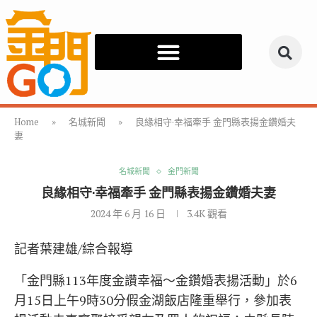
Home
»
名城新聞
»
良緣相守·幸福牽手 金門縣表揚金鑽婚夫
妻
名城新聞
金門新聞
良緣相守·幸福牽手 金門縣表揚金鑽婚夫妻
2024 年 6 月 16 日
3.4K
觀看
記者葉建雄/綜合報導
「金門縣113年度金讚幸福～金鑽婚表揚活動」於6
月15日上午9時30分假金湖飯店隆重舉行，參加表