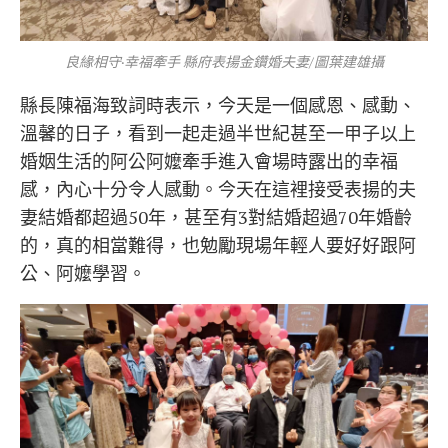
良緣相守·幸福牽手 縣府表揚金鑽婚夫妻/圖葉建雄攝
縣長陳福海致詞時表示，今天是一個感恩、感動、
溫馨的日子，看到一起走過半世紀甚至一甲子以上
婚姻生活的阿公阿嬤牽手進入會場時露出的幸福
感，內心十分令人感動。今天在這裡接受表揚的夫
妻結婚都超過50年，甚至有3對結婚超過70年婚齡
的，真的相當難得，也勉勵現場年輕人要好好跟阿
公、阿嬤學習。