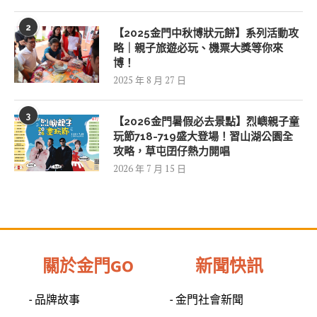
2
【2025金門中秋博狀元餅】系列活動攻
略｜親子旅遊必玩、機票大獎等你來
博！
2025 年 8 月 27 日
3
【2026金門暑假必去景點】烈嶼親子童
玩節718-719盛大登場！習山湖公園全
攻略，草屯囝仔熱力開唱
2026 年 7 月 15 日
關於金門GO
新聞快訊
- 品牌故事
- 金門社會新聞