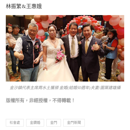
林振繁&王惠娥
金沙鎮代表主席周水土獲頒 金婚(結婚50週年)夫妻/圖葉建雄攝
版權所有，非經
授權，不得轉載！
社會處
金鑽婚
金門
金門新聞