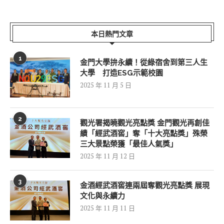
本日熱門文章
1
金門大學拚永續！從綠宿舍到第三人生
大學 打造ESG示範校園
2025 年 11 月 5 日
2
觀光署揭曉觀光亮點獎 金門觀光再創佳
績「經武酒窖」奪「十大亮點獎」殊榮
三大景點榮獲「最佳人氣獎」
2025 年 11 月 12 日
3
金酒經武酒窖連兩屆奪觀光亮點獎 展現
文化與永續力
2025 年 11 月 11 日