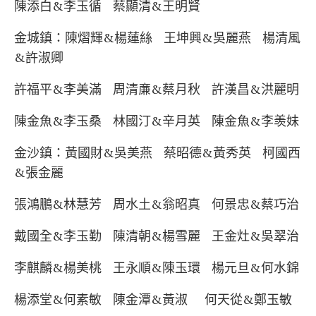
陳添白&李玉循 蔡顯清&王明賢
金城鎮：陳熠輝&楊蓮絲 王坤興&吳麗燕 楊清風
&許淑卿
許福平&李美滿 周清亷&蔡月秋 許漢昌&洪麗明
陳金魚&李玉桑 林國汀&辛月英 陳金魚&李羡妹
金沙鎮：黃國財&吳美燕 蔡昭德&黃秀英 柯國西
&張金麗
張鴻鵬&林慧芳 周水土&翁昭真 何景忠&蔡巧治
戴國全&李玉勤 陳清朝&楊雪麗 王金灶&吳翠治
李麒麟&楊美桃 王永順&陳玉環 楊元旦&何水錦
楊添堂&何素敏 陳金潭&黃淑 何天從&鄭玉敏