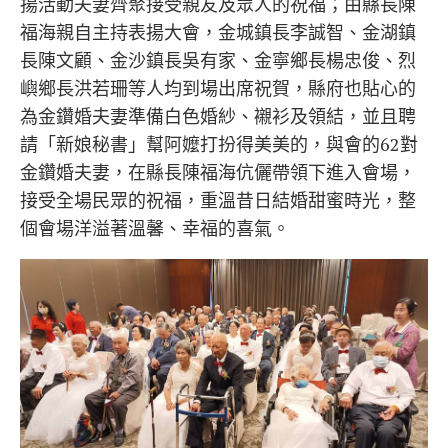
揚活動夫妻齊聚接受親友及眾人的祝福；由縣長陳
福海親自主持表揚大會，金城鎮長李誠智、金湖鎮
長陳文顧、金沙鎮長吳有家、金寧鄉長楊忠俊、烈
嶼鄉長洪若珊等人均到場出席祝賀，縣府也貼心的
為金鑽婚夫妻準備白色婚紗、襯衫及領結，並且聘
請「新娘秘書」幫阿嬤打扮得美美的，與會的62對
金鑽婚夫妻，在縣長陳福海伉儷帶領下進入會場，
接受全場民眾的祝福，重溫昔日結婚甜蜜時光，整
個會場洋溢著溫馨、幸福的喜氣。