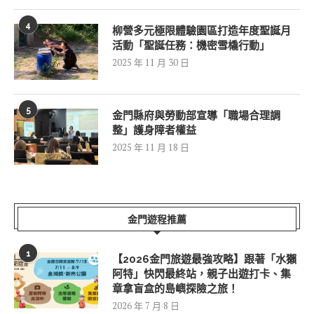
4
柳營多元極限體驗園區打造年度聖誕月
活動「聖誕任務：機密雪橇行動」
2025 年 11 月 30 日
5
金門縣府與勞動部宣導「職場合理調
整」護身障者權益
2025 年 11 月 18 日
金門遊程推薦
1
【2026金門旅遊最強攻略】跟著「水獺
阿特」快閃最終站，親子出遊打卡、集
章拿盲盒的島嶼探險之旅！
2026 年 7 月 8 日