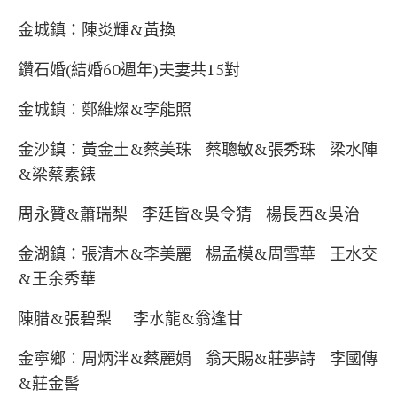
金城鎮：陳炎輝&黃換
鑽石婚(結婚60週年)夫妻共15對
金城鎮：鄭維燦&李能照
金沙鎮：黃金土&蔡美珠 蔡聰敏&張秀珠 梁水陣
&梁蔡素錶
周永贊&蕭瑞梨 李廷皆&吳令猜 楊長西&吳治
金湖鎮：張清木&李美麗 楊孟模&周雪華 王水交
&王余秀華
陳腊&張碧梨 李水龍&翁逢甘
金寧鄉：周炳泮&蔡麗娟 翁天賜&莊夢詩 李國傳
&莊金髻