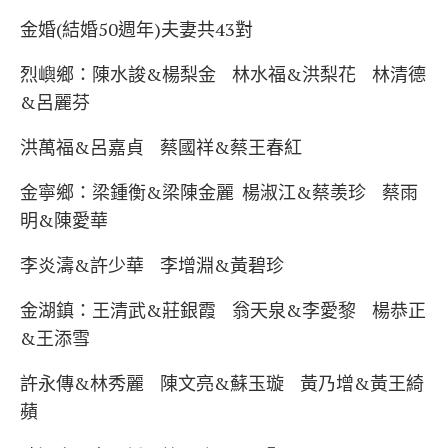
金婚(結婚50週年)夫妻共43對
烈嶼鄉：陳水誜&楊梨金 林水福&洪梨花 林清德
&呂麗芬
洪萬福&呂嘉貞 蔡國祥&蔡王春紅
金寧鄉：梁鍾衡&梁陳金麗 楊淑江&蔡羡珍 蔡雨
明&陳愛華
李炎濤&許少華 李增淵&黃碧珍
金湖鎮：王清武&莊銀霞 翁天泉&李愛黎 楊恭正
&王添雪
許永傳&林秀麗 陳文亮&蘇玉璇 黃乃增&黃王綺
蘋