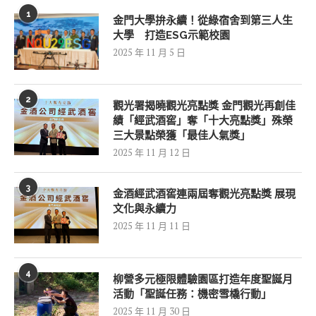
1
金門大學拚永續！從綠宿舍到第三人生
大學 打造ESG示範校園
2025 年 11 月 5 日
2
觀光署揭曉觀光亮點獎 金門觀光再創佳
績「經武酒窖」奪「十大亮點獎」殊榮
三大景點榮獲「最佳人氣獎」
2025 年 11 月 12 日
3
金酒經武酒窖連兩屆奪觀光亮點獎 展現
文化與永續力
2025 年 11 月 11 日
4
柳營多元極限體驗園區打造年度聖誕月
活動「聖誕任務：機密雪橇行動」
2025 年 11 月 30 日