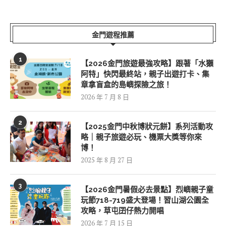
金門遊程推薦
1
【2026金門旅遊最強攻略】跟著「水獺
阿特」快閃最終站，親子出遊打卡、集
章拿盲盒的島嶼探險之旅！
2026 年 7 月 8 日
2
【2025金門中秋博狀元餅】系列活動攻
略｜親子旅遊必玩、機票大獎等你來
博！
2025 年 8 月 27 日
3
【2026金門暑假必去景點】烈嶼親子童
玩節718-719盛大登場！習山湖公園全
攻略，草屯囝仔熱力開唱
2026 年 7 月 15 日