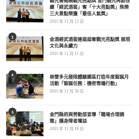
觀光署揭曉觀光亮點獎 金門觀光再創佳
績「經武酒窖」奪「十大亮點獎」殊榮
三大景點榮獲「最佳人氣獎」
2025 年 11 月 12 日
3
金酒經武酒窖連兩屆奪觀光亮點獎 展現
文化與永續力
2025 年 11 月 11 日
4
柳營多元極限體驗園區打造年度聖誕月
活動「聖誕任務：機密雪橇行動」
2025 年 11 月 30 日
5
金門縣府與勞動部宣導「職場合理調
整」護身障者權益
2025 年 11 月 18 日