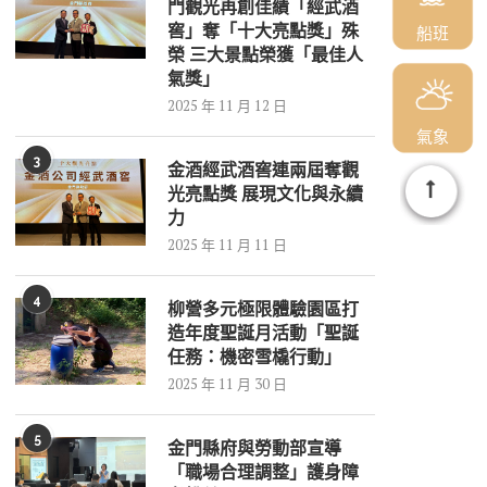
門觀光再創佳績「經武酒
窖」奪「十大亮點獎」殊
船班
榮 三大景點榮獲「最佳人
氣獎」
2025 年 11 月 12 日
氣象
3
金酒經武酒窖連兩屆奪觀
光亮點獎 展現文化與永續
力
2025 年 11 月 11 日
4
柳營多元極限體驗園區打
造年度聖誕月活動「聖誕
任務：機密雪橇行動」
2025 年 11 月 30 日
5
金門縣府與勞動部宣導
「職場合理調整」護身障