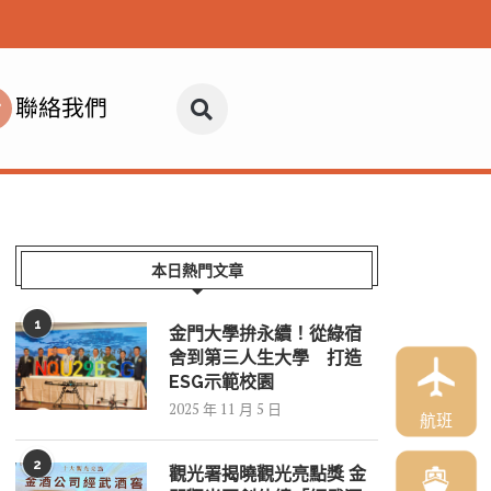
聯絡我們
本日熱門文章
1
金門大學拚永續！從綠宿
舍到第三人生大學 打造
ESG示範校園
2025 年 11 月 5 日
航班
2
觀光署揭曉觀光亮點獎 金