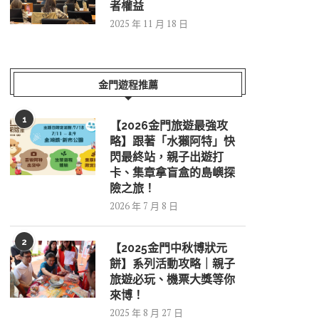
者權益
2025 年 11 月 18 日
金門遊程推薦
1
【2026金門旅遊最強攻
略】跟著「水獺阿特」快
閃最終站，親子出遊打
卡、集章拿盲盒的島嶼探
險之旅！
2026 年 7 月 8 日
2
【2025金門中秋博狀元
餅】系列活動攻略｜親子
旅遊必玩、機票大獎等你
來博！
2025 年 8 月 27 日