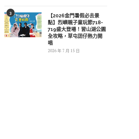
3
【2026金門暑假必去景
點】烈嶼親子童玩節718-
719盛大登場！習山湖公園
全攻略，草屯囝仔熱力開
唱
2026 年 7 月 15 日