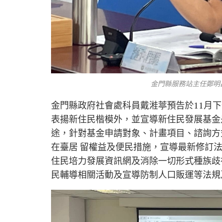
金門縣服務站主任鄭明
金門縣政府社會處科員戴溎葶預告於11月下
表揚新住民楷模外，並宣導新住民發展基金
途，針對基金申請對象、計畫項目、諮詢方
在臺居 留權益及便民措施，宣導最新修訂法
住民培力發展資訊網及消除一切形式種族歧視國
民輔導相關活動及宣導防制人口販運等法規