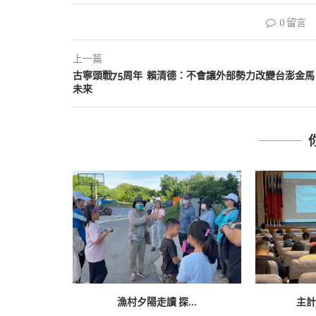
0 留言
上一篇
古寧頭戰75周年 賴清德：不會讓外部勢力改變台澎金馬
未來
漁村夕陽走讀 探...
主計