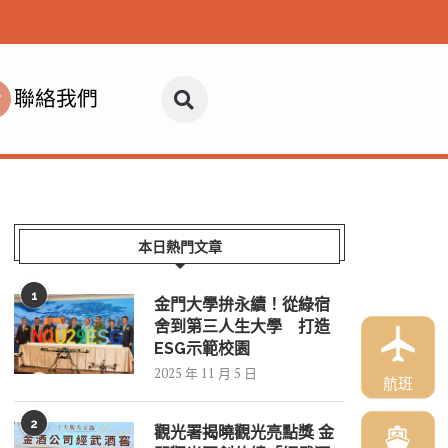
聯絡我們
本日熱門文章
1
金門大學拚永續！從綠宿
舍到第三人生大學 打造
ESG示範校園
2025 年 11 月 5 日
航班
2
觀光署揭曉觀光亮點獎 金