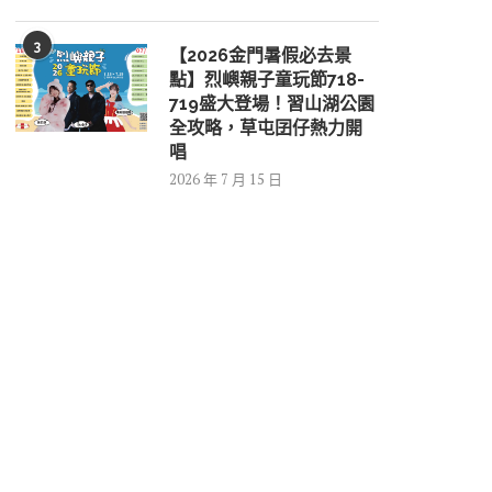
3
【2026金門暑假必去景
點】烈嶼親子童玩節718-
719盛大登場！習山湖公園
全攻略，草屯囝仔熱力開
唱
2026 年 7 月 15 日