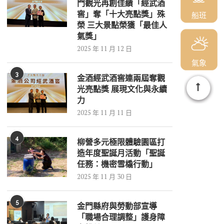
門觀光再創佳績「經武酒
窖」奪「十大亮點獎」殊
船班
榮 三大景點榮獲「最佳人
氣獎」
2025 年 11 月 12 日
氣象
3
金酒經武酒窖連兩屆奪觀
光亮點獎 展現文化與永續
力
2025 年 11 月 11 日
4
柳營多元極限體驗園區打
造年度聖誕月活動「聖誕
任務：機密雪橇行動」
2025 年 11 月 30 日
5
金門縣府與勞動部宣導
「職場合理調整」護身障