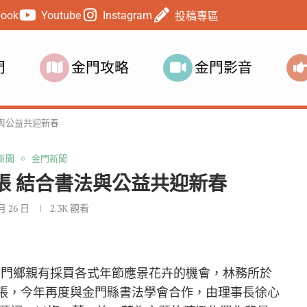
book
Youtube
Instagram
投稿專區
門
金門攻略
金門影音
與公益共迎新春
新聞
金門新聞
張 結合書法與公益共迎新春
 月 26 日
2.3K
觀看
讓金門鄉親有採買各式年節應景花卉的機會，林務所於
開張，今年再度與金門縣書法學會合作，由理事長徐心