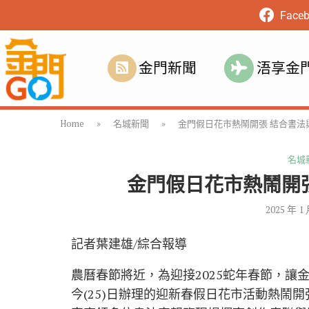
Face
金門新聞
浯享金
Home
»
名城新聞
»
金門假日花市熱鬧開張 結合書法
名城
金門假日花市熱鬧開
2025 年 1
記者葉建雄/綜合報導
農曆春節將近，為迎接2025蛇年春節，
今(25)日辦理的迎新春假日花市活動熱鬧