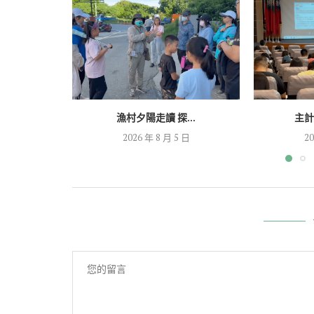
漁村夕陽走讀 探...
主計
2026 年 8 月 5 日
20