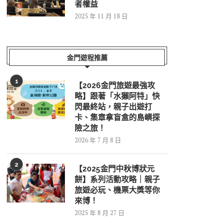
者權益
2025 年 11 月 18 日
金門遊程推薦
1
【2026金門旅遊最強攻
略】跟著「水獺阿特」快
閃最終站，親子出遊打
卡、集章拿盲盒的島嶼探
險之旅！
2026 年 7 月 8 日
2
【2025金門中秋博狀元
餅】系列活動攻略｜親子
旅遊必玩、機票大獎等你
來博！
2025 年 8 月 27 日