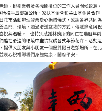
老師、擺攤業者及各機關攤位的工作人員問候致意。
務所攜手五鄉鎮公所、家扶基金會和華山基金會合作
日花市活動辦理發票愛心捐贈儀式，感謝各界共同為
善金門」環境，透過贈送盆栽的方式，傳遞綠意與祝
喜悅與溫暖。 也特別感謝林務所的同仁在農曆年前
們能在舒適的環境中盡情採購各式年節花卉。活動還
，提供大朋友與小朋友一個優質假日遊憩場所。在此
並衷心祝福鄉親們身體健康，闔府平安。