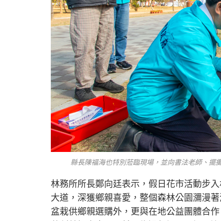
縣長陳福海也特別蒞臨現場，並向書法老師、擺攤
林務所所長鄭向廷表示，假日花市活動步入
大道，深獲鄉親喜愛，整個森林公園瀰漫著
盆栽供鄉親選購外，更與在地公益團體合作