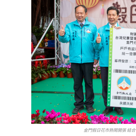
金門假日花市熱鬧開張 結