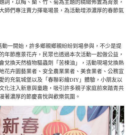
題詞，以梅、蘭、竹、菊為主題的精緻佈置為背景，
大師們專注賣力揮毫場景，為活動增添濃厚的春節氣
活動一開始，許多鄉親鄉親紛紛到場參與，不少是提
的年節應景花卉，民眾也透過本次活動一起做公益，
會兌換天然植物驅蟲劑「苦楝油」，活動現場兌換熱
地花卉園藝業者、安全農業業者、美食業者、公務宣
愛的充氣城堡以及「春聯彩繪DIY」體驗，小朋友以
文化注入新意與童趣，吸引許多親子家庭前來踏青共
漫著濃厚的節慶喜悅與歡樂氛圍。