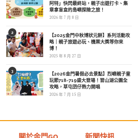
阿特」快閃最終站，親子出遊打卡、集
章拿盲盒的島嶼探險之旅！
2026 年 7 月 8 日
2
【2025金門中秋博狀元餅】系列活動攻
略｜親子旅遊必玩、機票大獎等你來
博！
2025 年 8 月 27 日
3
【2026金門暑假必去景點】烈嶼親子童
玩節718-719盛大登場！習山湖公園全
攻略，草屯囝仔熱力開唱
2026 年 7 月 15 日
關於金門GO
新聞快訊