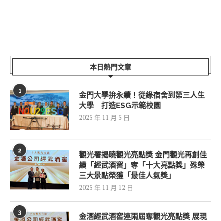
本日熱門文章
1
金門大學拚永續！從綠宿舍到第三人生
大學 打造ESG示範校園
2025 年 11 月 5 日
2
觀光署揭曉觀光亮點獎 金門觀光再創佳
績「經武酒窖」奪「十大亮點獎」殊榮
三大景點榮獲「最佳人氣獎」
2025 年 11 月 12 日
3
金酒經武酒窖連兩屆奪觀光亮點獎 展現