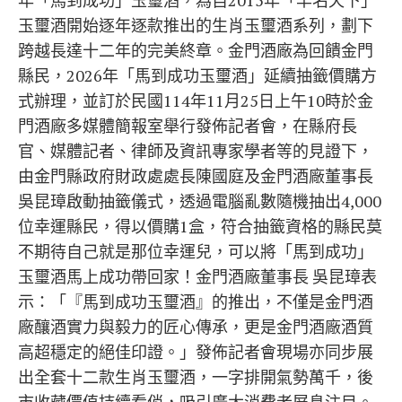
年「馬到成功」玉璽酒，為自2015年「羊名天下」
玉璽酒開始逐年逐款推出的生肖玉璽酒系列，劃下
跨越長達十二年的完美終章。金門酒廠為回饋金門
縣民，2026年「馬到成功玉璽酒」延續抽籤價購方
式辦理，並訂於民國114年11月25日上午10時於金
門酒廠多媒體簡報室舉行發佈記者會，在縣府長
官、媒體記者、律師及資訊專家學者等的見證下，
由金門縣政府財政處處長陳國庭及金門酒廠董事長
吳昆璋啟動抽籤儀式，透過電腦亂數隨機抽出4,000
位幸運縣民，得以價購1盒，符合抽籤資格的縣民莫
不期待自己就是那位幸運兒，可以將「馬到成功」
玉璽酒馬上成功帶回家！金門酒廠董事長 吳昆璋表
示：「『馬到成功玉璽酒』的推出，不僅是金門酒
廠釀酒實力與毅力的匠心傳承，更是金門酒廠酒質
高超穩定的絕佳印證。」發佈記者會現場亦同步展
出全套十二款生肖玉璽酒，一字排開氣勢萬千，後