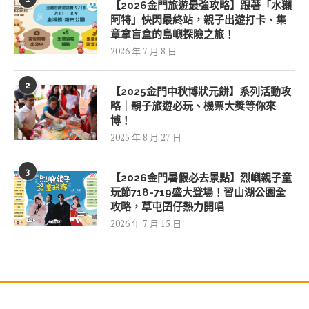
【2026金門旅遊最強攻略】跟著「水獺
阿特」快閃最終站，親子出遊打卡、集
章拿盲盒的島嶼探險之旅！
2026 年 7 月 8 日
2
【2025金門中秋博狀元餅】系列活動攻
略｜親子旅遊必玩、機票大獎等你來
博！
2025 年 8 月 27 日
3
【2026金門暑假必去景點】烈嶼親子童
玩節718-719盛大登場！習山湖公園全
攻略，草屯囝仔熱力開唱
2026 年 7 月 15 日