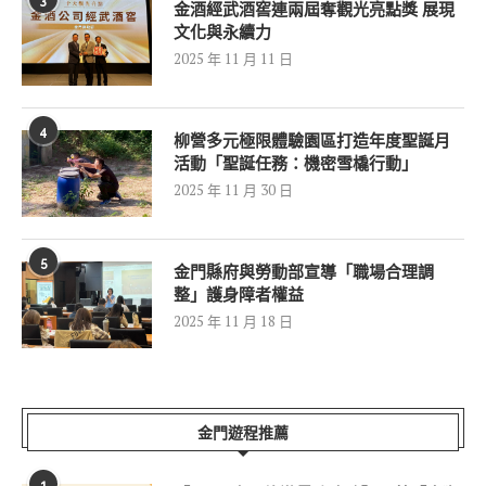
3
金酒經武酒窖連兩屆奪觀光亮點獎 展現
文化與永續力
2025 年 11 月 11 日
4
柳營多元極限體驗園區打造年度聖誕月
活動「聖誕任務：機密雪橇行動」
2025 年 11 月 30 日
5
金門縣府與勞動部宣導「職場合理調
整」護身障者權益
2025 年 11 月 18 日
金門遊程推薦
1