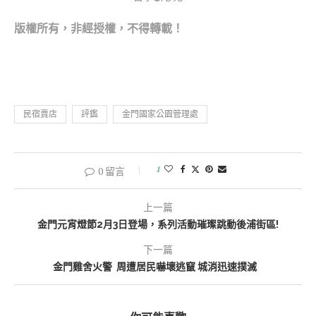
版權所
有，非經授權，不得轉載！
民宿賣店
評鑑
金門國家公園管理處
1
0 留言
上一篇
金門元宵燈節2月3日登場，系列活動璀璨跳動後浦街區!
下一篇
金門雞舍火警 周遭居民嚇壞逃竄 城消迅速撲滅