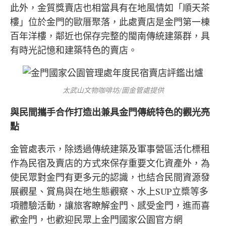
此外，金質獎賣店也相當具有在地風情如「順天茶
樓」位於金門的歐厝聚落，此處賣店是金門第一棟
百年洋樓，鄰近也保存完整的閩南傳統建築群，具
有時光記憶和建築特色的賣店。
太武山文物咖啡坊/圖金管處提供
與民間攜手合作打造出兼具金門傳統特色的觀光亮
點
金管處表示，除透過傳統建築及軍事營區活化標租
作為民宿及賣店的方式來保存重要文化資產外，為
使民眾對金門有更多元的認識，也結合民間資源發
展觀星、賞鳥與在地生態觀察、水上SUP立槳等多
項體驗活動，讓旅客瞭解金門、感受金門，進而喜
歡金門，也歡迎民眾上金門國家公園官方網