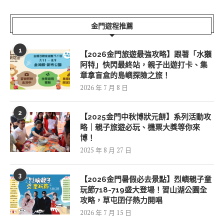
金門遊程推薦
1
【2026金門旅遊最強攻略】跟著「水獺
阿特」快閃最終站，親子出遊打卡、集
章拿盲盒的島嶼探險之旅！
2026 年 7 月 8 日
2
【2025金門中秋博狀元餅】系列活動攻
略｜親子旅遊必玩、機票大獎等你來
博！
2025 年 8 月 27 日
3
【2026金門暑假必去景點】烈嶼親子童
玩節718-719盛大登場！習山湖公園全
攻略，草屯囝仔熱力開唱
2026 年 7 月 15 日