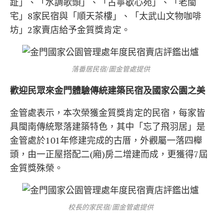
趾」、「水調歌頭」、「古寧歇心苑」、「老閩
宅」8家民宿與「順天茶樓」、「太武山文物咖啡
坊」2家賣店給予金質獎肯定。
落番居民宿/圖金管處提供
歡迎民眾來金門體驗傳統建築民宿及國家公園之美
金管處表示，本次榮獲金質獎肯定的民宿，每家皆
具閩南傳統聚落建築特色，其中「忘了飛羽居」是
金管處於101年修建完成的古厝，外觀屬一落四櫸
頭，由一正屋搭配二(廂)房二增建而成，更獲得7屆
金質獎殊榮。
校長的家民宿/圖金管處提供