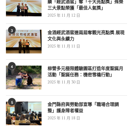
績「經武酒窖」奪「十大亮點獎」殊榮
三大景點榮獲「最佳人氣獎」
2025 年 11 月 12 日
3
金酒經武酒窖連兩屆奪觀光亮點獎 展現
文化與永續力
2025 年 11 月 11 日
4
柳營多元極限體驗園區打造年度聖誕月
活動「聖誕任務：機密雪橇行動」
2025 年 11 月 30 日
5
金門縣府與勞動部宣導「職場合理調
整」護身障者權益
2025 年 11 月 18 日